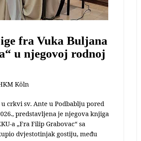
jige fra Vuka Buljana
ra“ u njegovoj rodnoj
HKM Köln
 u crkvi sv. Ante u Podbablju pored
026., predstavljena je njegova knjiga
ZKU-a „Fra Filip Grabovac“ sa
kupio dvjestotinjak gostiju, među