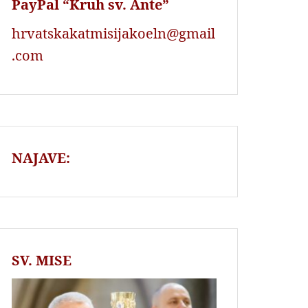
PayPal “Kruh sv. Ante”
hrvatskakatmisijakoeln@gmail
.com
NAJAVE:
SV. MISE