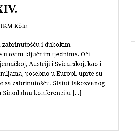
XIV.
HKM Köln
m zabrinutošću i dubokim
u ovim ključnim tjednima. Oči
emačkoj, Austriji i Švicarskoj, kao i
emljama, posebno u Europi, uprte su
rate sa zabrinutošću. Statut takozvanog
u Sinodalnu konferenciju […]