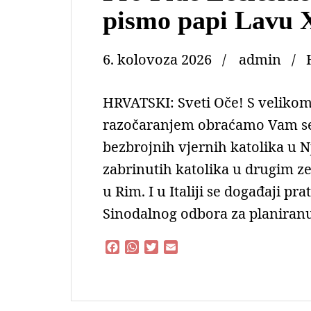
pismo papi Lavu 
6. kolovoza 2026
admin
HRVATSKI: Sveti Oče! S veliko
razočaranjem obraćamo Vam se 
bezbrojnih vjernih katolika u Nj
zabrinutih katolika u drugim z
u Rim. I u Italiji se događaji p
Sinodalnog odbora za planiran
F
W
T
E
a
h
w
m
c
a
i
a
e
t
t
i
b
s
t
l