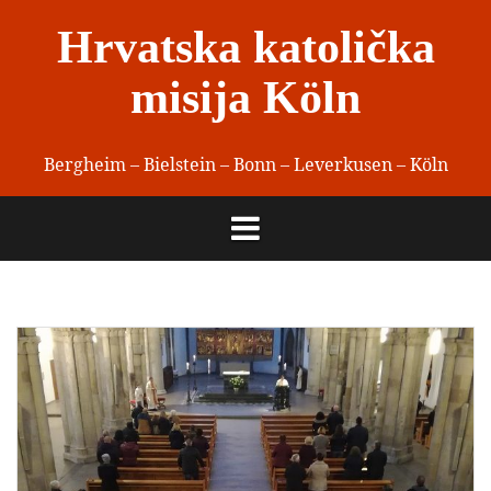
Skip
Hrvatska katolička
to
content
misija Köln
Bergheim – Bielstein – Bonn – Leverkusen – Köln