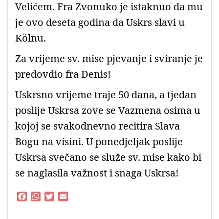
Velićem. Fra Zvonuko je istaknuo da mu
je ovo deseta godina da Uskrs slavi u
Kölnu.
Za vrijeme sv. mise pjevanje i sviranje je
predovdio fra Denis!
Uskrsno vrijeme traje 50 dana, a tjedan
poslije Uskrsa zove se Vazmena osima u
kojoj se svakodnevno recitira Slava
Bogu na visini. U ponedjeljak poslije
Uskrsa svečano se služe sv. mise kako bi
se naglasila važnost i snaga Uskrsa!
F
W
T
E
a
h
w
m
c
a
i
a