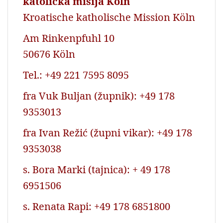
katolička misija Köln
Kroatische katholische Mission Köln
Am Rinkenpfuhl 10
50676 Köln
Tel.: +49 221 7595 8095
fra Vuk Buljan (župnik): +49 178
9353013
fra Ivan Režić (župni vikar): +49 178
9353038
s. Bora Marki (tajnica): + 49 178
6951506
s. Renata Rapi: +49 178 6851800