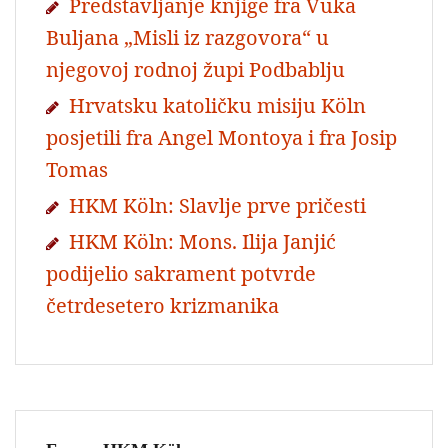
Predstavljanje knjige fra Vuka
Buljana „Misli iz razgovora“ u
njegovoj rodnoj župi Podbablju
Hrvatsku katoličku misiju Köln
posjetili fra Angel Montoya i fra Josip
Tomas
HKM Köln: Slavlje prve pričesti
HKM Köln: Mons. Ilija Janjić
podijelio sakrament potvrde
četrdesetero krizmanika