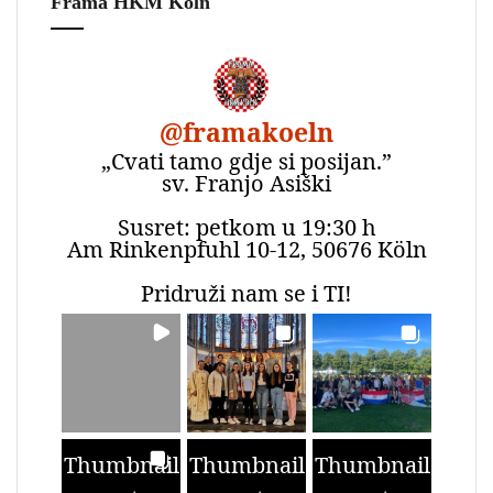
Frama HKM Köln
@
framakoeln
„Cvati tamo gdje si posijan.”
sv. Franjo Asiški
Susret: petkom u 19:30 h
Am Rinkenpfuhl 10-12, 50676 Köln
Pridruži nam se i TI!
Thumbnail
Thumbnail
Thumbnail