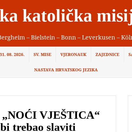
ka katolička misi
Bergheim – Bielstein – Bonn – Leverkusen – Köl
1. 08. 2026.
SV. MISE
VJERONAUK
ZAJEDNICE
S
NASTAVA HRVATSKOG JEZIKA
 „NOĆI VJEŠTICA“
bi trebao slaviti