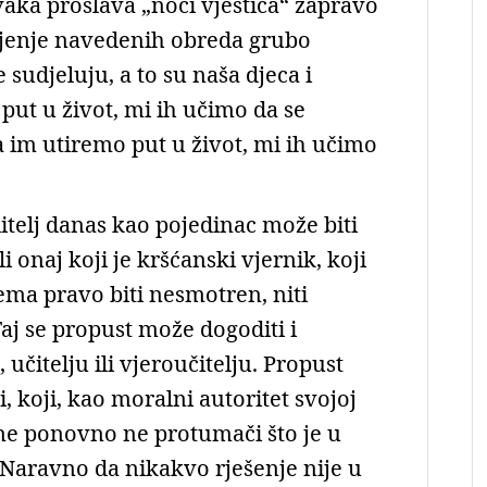
vaka proslava „noći vještica“ zapravo
avljenje navedenih obreda grubo
sudjeluju, a to su naša djeca i
put u život, mi ih učimo da se
 im utiremo put u život, mi ih učimo
lj danas kao pojedinac može biti
onaj koji je kršćanski vjernik, koji
nema pravo biti nesmotren, niti
Taj se propust može dogoditi i
 učitelju ili vjeroučitelju. Propust
, koji, kao moralni autoritet svojoj
ine ponovno ne protumači što je u
 Naravno da nikakvo rješenje nije u