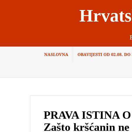
Skip
Hrvats
to
content
NASLOVNA
OBAVIJESTI OD 02.08. DO 3
PRAVA ISTINA O
Zašto kršćanin ne 