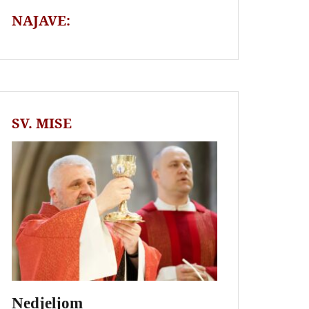
NAJAVE:
SV. MISE
Nedjeljom