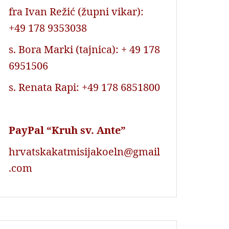
fra Ivan Režić (župni vikar):
+49 178 9353038
s. Bora Marki (tajnica): + 49 178
6951506
s. Renata Rapi: +49 178 6851800
PayPal “Kruh sv. Ante”
hrvatskakatmisijakoeln@gmail
.com