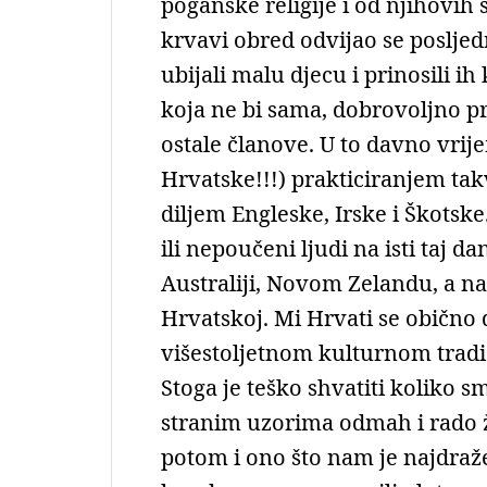
poganske religije i od njihovih 
krvavi obred odvijao se posljed
ubijali malu djecu i prinosili i
koja ne bi sama, dobrovoljno pre
ostale članove. U to davno vrij
Hrvatske!!!) prakticiranjem tak
diljem Engleske, Irske i Škots
ili nepoučeni ljudi na isti taj d
Australiji, Novom Zelandu, a na
Hrvatskoj. Mi Hrvati se običn
višestoljetnom kulturnom trad
Stoga je teško shvatiti koliko s
stranim uzorima odmah i rado žr
potom i ono što nam je najdraže