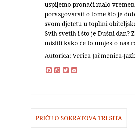
uspijemo pronaći malo vremena
porazgovarati o tome što je dobr
svom djetetu u toplini obiteljsk
Svih svetih i što je Dušni dan? 
misliti kako će to umjesto nas r
Autorica: Verica Jačmenica-Jazb
F
W
T
E
a
h
w
m
c
a
i
a
e
t
t
i
b
s
t
l
o
A
e
o
p
r
Navigacija
k
p
PRIČU O SOKRATOVA TRI SITA
objava