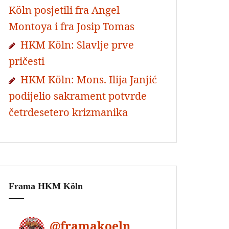
Köln posjetili fra Angel
Montoya i fra Josip Tomas
HKM Köln: Slavlje prve
pričesti
HKM Köln: Mons. Ilija Janjić
podijelio sakrament potvrde
četrdesetero krizmanika
Frama HKM Köln
@
framakoeln