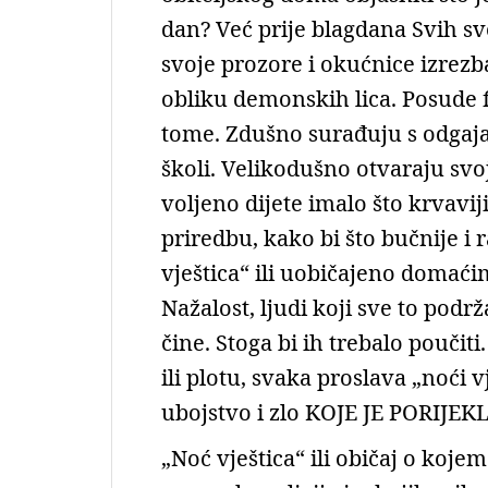
dan? Već prije blagdana Svih sve
svoje prozore i okućnice izrez
obliku demonskih lica. Posude f
tome. Zdušno surađuju s odgajat
školi. Velikodušno otvaraju sv
voljeno dijete imalo što krvaviji
priredbu, kako bi što bučnije i 
vještica“ ili uobičajeno domać
Nažalost, ljudi koji sve to podr
čine. Stoga bi ih trebalo pouči
ili plotu, svaka proslava „noći v
ubojstvo i zlo KOJE JE PORIJE
„Noć vještica“ ili običaj o koje