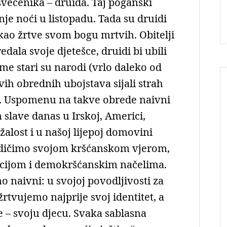
svećenika – druida. Taj poganski
nje noći u listopadu. Tada su druidi
h kao žrtve svom bogu mrtvih. Obitelji
dala svoje djetešce, druidi bi ubili
eme stari su narodi (vrlo daleko od
vih obrednih ubojstava sijali strah
ke. Uspomenu na takve obrede naivni
an slave danas u Irskoj, Americi,
žalost i u našoj lijepoj domovini
o dičimo svojom kršćanskom vjerom,
icijom i demokršćanskim načelima.
mo naivni: u svojoj povodljivosti za
tvujemo najprije svoj identitet, a
 – svoju djecu. Svaka sablasna