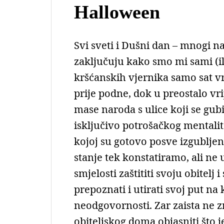
Halloween
Svi sveti i Dušni dan – mnogi 
zaključuju kako smo mi sami (ili
kršćanskih vjernika samo sat v
prije podne, dok u preostalo vr
mase naroda s ulice koji se gub
isključivo potrošačkog mentalit
kojoj su gotovo posve izgubljen
stanje tek konstatiramo, ali n
smjelosti zaštititi svoju obite
prepoznati i utirati svoj put na
neodgovornosti. Zar zaista ne 
obiteljskog doma objasniti što j