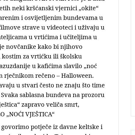
tih neki kršćanski vjernici „okite“
barenim i osvijetljenim bundevama u
ilmove strave u videoteci i uživaju u
eljicama u vrtićima i učiteljima u
oje novčanike kako bi njihovo
 kostim za vrtićku ili školsku
razuzdanije u kafićima slavilo „noć
im rječnikom rečeno – Halloween.
žavaju u stvari često ne znaju što time
ti. Svaka sablasna bundeva na prozoru
ještica“ zapravo veliča smrt,
KLO „NOĆI VJEŠTICA“
m govorimo potječe iz davne keltske i