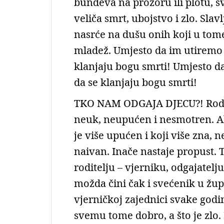
bundeva na prozoru ili plotu, s
veliča smrt, ubojstvo i zlo. Sl
nasrće na dušu onih koji u tome 
mladež. Umjesto da im utiremo 
klanjaju bogu smrti! Umjesto da
da se klanjaju bogu smrti!
TKO NAM ODGAJA DJECU?! Rodite
neuk, neupućen i nesmotren. Ali 
je više upućen i koji više zna, 
naivan. Inače nastaje propust. 
roditelju – vjerniku, odgajatelju,
možda čini čak i svećenik u župi
vjerničkoj zajednici svake god
svemu tome dobro, a što je zlo.