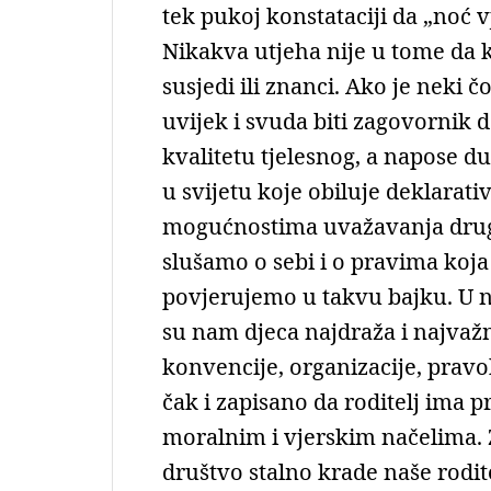
tek pukoj konstataciji da „noć 
Nikakva utjeha nije u tome da k
susjedi ili znanci. Ako je neki č
uvijek i svuda biti zagovornik d
kvalitetu tjelesnog, a napose 
u svijetu koje obiluje deklarat
mogućnostima uvažavanja drugog
slušamo o sebi i o pravima koja 
povjerujemo u takvu bajku. U 
su nam djeca najdraža i najvažni
konvencije, organizacije, prav
čak i zapisano da roditelj ima 
moralnim i vjerskim načelima.
društvo stalno krade naše rodit