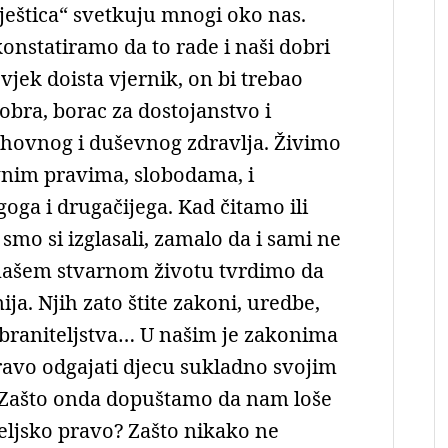
vještica“ svetkuju mnogi oko nas.
onstatiramo da to rade i naši dobri
ovjek doista vjernik, on bi trebao
obra, borac za dostojanstvo i
duhovnog i duševnog zdravlja. Živimo
ivnim pravima, slobodama, i
a i drugačijega. Kad čitamo ili
smo si izglasali, zamalo da i sami ne
našem stvarnom životu tvrdimo da
ja. Njih zato štite zakoni, uredbe,
obraniteljstva… U našim je zakonima
pravo odgajati djecu sukladno svojim
 Zašto onda dopuštamo da nam loše
eljsko pravo? Zašto nikako ne