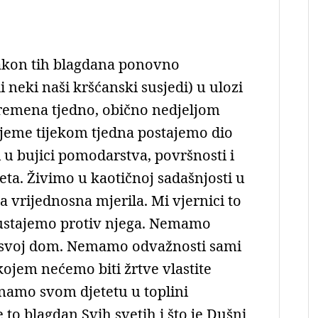
nakon tih blagdana ponovno
 neki naši kršćanski susjedi) u ulozi
remena tjedno, obično nedjeljom
ijeme tijekom tjedna postajemo dio
i u bujici pomodarstva, površnosti i
eta. Živimo u kaotičnoj sadašnjosti u
a vrijednosna mjerila. Mi vjernici to
e ustajemo protiv njega. Nemamo
lj i svoj dom. Nemamo odvažnosti sami
 kojem nećemo biti žrtve vlastite
znamo svom djetetu u toplini
e to blagdan Svih svetih i što je Dušni