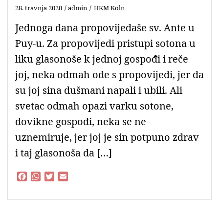
28. travnja 2020
admin
HKM Köln
Jednoga dana propovijedaše sv. Ante u
Puy-u. Za propovijedi pristupi sotona u
liku glasonoše k jednoj gospođi i reče
joj, neka odmah ode s propovijedi, jer da
su joj sina dušmani napali i ubili. Ali
svetac odmah opazi varku sotone,
dovikne gospođi, neka se ne
uznemiruje, jer joj je sin potpuno zdrav
i taj glasonoša da […]
F
W
T
E
a
h
w
m
c
a
i
a
e
t
t
i
b
s
t
l