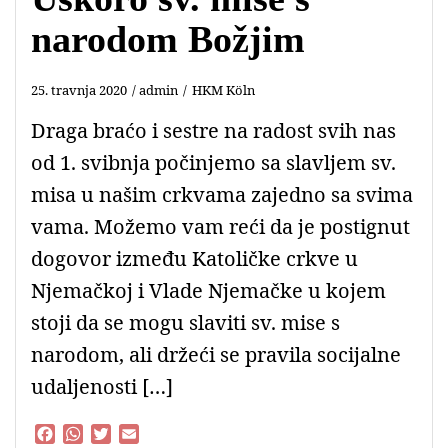
narodom Božjim
25. travnja 2020
admin
HKM Köln
Draga braćo i sestre na radost svih nas
od 1. svibnja počinjemo sa slavljem sv.
misa u našim crkvama zajedno sa svima
vama. Možemo vam reći da je postignut
dogovor između Katoličke crkve u
Njemačkoj i Vlade Njemačke u kojem
stoji da se mogu slaviti sv. mise s
narodom, ali držeći se pravila socijalne
udaljenosti […]
F
W
T
E