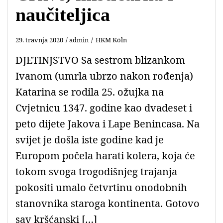
naučiteljica
29. travnja 2020
admin
HKM Köln
DJETINJSTVO Sa sestrom blizankom
Ivanom (umrla ubrzo nakon rođenja)
Katarina se rodila 25. ožujka na
Cvjetnicu 1347. godine kao dvadeset i
peto dijete Jakova i Lape Benincasa. Na
svijet je došla iste godine kad je
Europom počela harati kolera, koja će
tokom svoga trogodišnjeg trajanja
pokositi umalo četvrtinu onodobnih
stanovnika staroga kontinenta. Gotovo
sav kršćanski […]