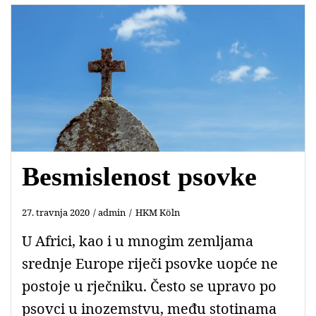
o
A
e
o
p
r
k
p
Besmislenost psovke
27. travnja 2020
admin
HKM Köln
U Africi, kao i u mnogim zemljama
srednje Europe riječi psovke uopće ne
postoje u rječniku. Često se upravo po
psovci u inozemstvu, među stotinama