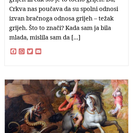
Crkva nas poučava da su spolni odnosi
izvan bračnoga odnosa grijeh – težak
grijeh. Što to znači? Kada sam ja bila
mlada, mislila sam da […]
F
W
T
E
a
h
w
m
c
a
i
a
e
t
t
i
b
s
t
l
o
A
e
o
p
r
k
p