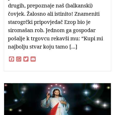
drugih, prepoznaje naš (balkanski)
čovjek. Žalosno ali istinito! Znameniti
starogrčki pripovjedač Ezop bio je
siromašan rob. Jednom ga gospodar
pošalje k trgovcu rekavši mu: “Kupi mi
najbolju stvar koju tamo […]
F
W
T
E
a
h
w
m
c
a
i
a
e
t
t
i
b
s
t
l
o
A
e
o
p
r
k
p