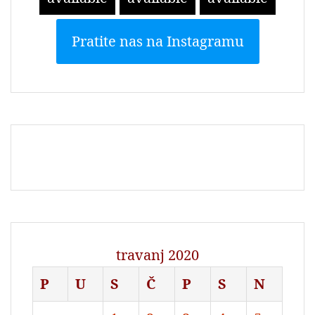
Pratite nas na Instagramu
travanj 2020
P
U
S
Č
P
S
N