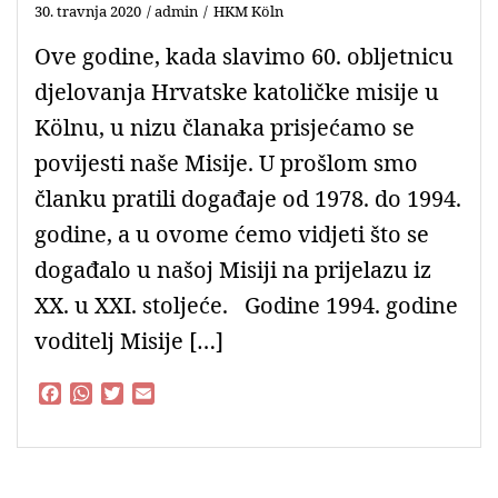
30. travnja 2020
admin
HKM Köln
Ove godine, kada slavimo 60. obljetnicu
djelovanja Hrvatske katoličke misije u
Kölnu, u nizu članaka prisjećamo se
povijesti naše Misije. U prošlom smo
članku pratili događaje od 1978. do 1994.
godine, a u ovome ćemo vidjeti što se
događalo u našoj Misiji na prijelazu iz
XX. u XXI. stoljeće. Godine 1994. godine
voditelj Misije […]
F
W
T
E
a
h
w
m
c
a
i
a
e
t
t
i
b
s
t
l