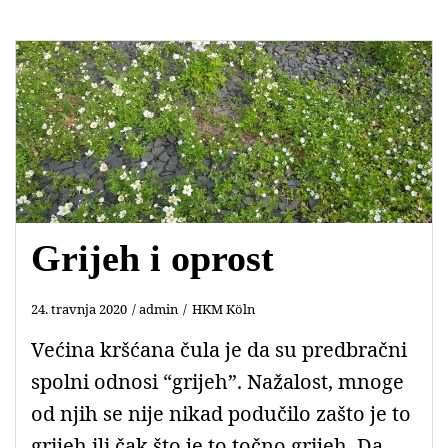
e
t
t
i
b
s
t
l
o
A
e
o
p
r
k
p
Grijeh i oprost
24. travnja 2020
admin
HKM Köln
Većina kršćana čula je da su predbračni
spolni odnosi “grijeh”. Nažalost, mnoge
od njih se nije nikad podučilo zašto je to
grijeh ili čak što je to točno grijeh. Da,