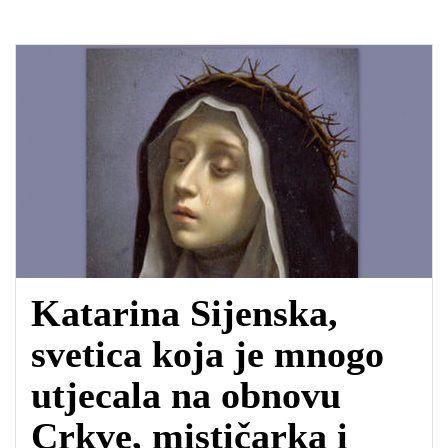
e
t
t
i
b
s
t
l
o
A
e
o
p
r
k
p
Katarina Sijenska,
svetica koja je mnogo
utjecala na obnovu
Crkve, mističarka i