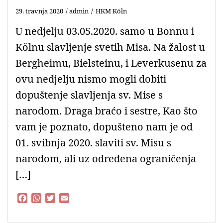
29. travnja 2020
admin
HKM Köln
U nedjelju 03.05.2020. samo u Bonnu i
Kölnu slavljenje svetih Misa. Na žalost u
Bergheimu, Bielsteinu, i Leverkusenu za
ovu nedjelju nismo mogli dobiti
dopuštenje slavljenja sv. Mise s
narodom. Draga braćo i sestre, Kao što
vam je poznato, dopušteno nam je od
01. svibnja 2020. slaviti sv. Misu s
narodom, ali uz određena ograničenja
[…]
F
W
T
E
a
h
w
m
c
a
i
a