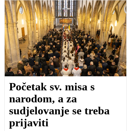
o
A
e
o
p
r
k
p
Početak sv. misa s
narodom, a za
sudjelovanje se treba
prijaviti