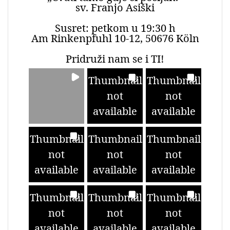
sv. Franjo Asiški
Susret: petkom u 19:30 h
Am Rinkenpfuhl 10-12, 50676 Köln
Pridruži nam se i TI!
Thumbnail
Thumbnail
not
not
available
available
Thumbnail
Thumbnail
Thumbnail
not
not
not
available
available
available
Thumbnail
Thumbnail
Thumbnail
not
not
not
available
available
available