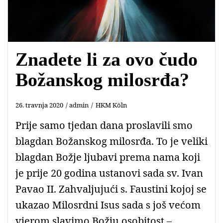
Znadete li za ovo čudo
Božanskog milosrđa?
26. travnja 2020
admin
HKM Köln
Prije samo tjedan dana proslavili smo
blagdan Božanskog milosrđa. To je veliki
blagdan Božje ljubavi prema nama koji
je prije 20 godina ustanovi sada sv. Ivan
Pavao II. Zahvaljujući s. Faustini kojoj se
ukazao Milosrdni Isus sada s još većom
vjerom slavimo Božju osobitost –