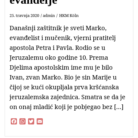
25. travnja 2020
admin
HKM Köln
Današnji zaštitnik je sveti Marko,
evanđelist i mučenik, vjerni pratitelj
apostola Petra i Pavla. Rodio se u
Jeruzalemu oko godine 10. Prema
Djelima apostolskim ime mu je bilo
Ivan, zvan Marko. Bio je sin Marije u
čijoj se kući okupljala prva kršćanska
jeruzalemska zajednica. Smatra se da je
on onaj mladić koji je pobjegao bez […]
F
W
T
E
a
h
w
m
c
a
i
a