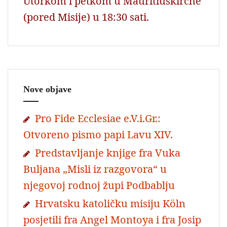
Utorkom i petkom u Mauritiuskirche
(pored Misije) u 18:30 sati.
Nove objave
Pro Fide Ecclesiae e.V.i.Gr.:
Otvoreno pismo papi Lavu XIV.
Predstavljanje knjige fra Vuka
Buljana „Misli iz razgovora“ u
njegovoj rodnoj župi Podbablju
Hrvatsku katoličku misiju Köln
posjetili fra Angel Montoya i fra Josip