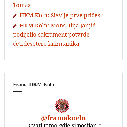
Tomas
HKM Köln: Slavlje prve pričesti
HKM Köln: Mons. Ilija Janjić
podijelio sakrament potvrde
četrdesetero krizmanika
Frama HKM Köln
@
framakoeln
„Cvati tamo gdje si posijan.”