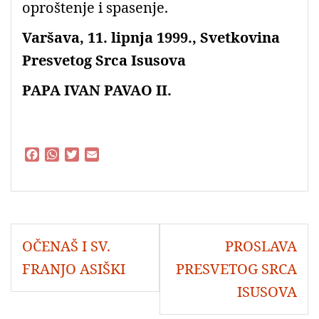
oproštenje i spasenje.
Varšava, 11. lipnja 1999., Svetkovina
Presvetog Srca Isusova
PAPA IVAN PAVAO II.
F
W
T
E
a
h
w
m
c
a
i
a
e
t
t
i
b
s
t
l
o
A
e
Navigacija
o
p
r
OČENAŠ I SV.
PROSLAVA
objava
k
p
FRANJO ASIŠKI
PRESVETOG SRCA
ISUSOVA