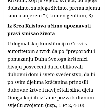
Kristom, koji je svjetlo svijeta; od njega
dolazimo, za njega živimo, prema njemu
smo usmjereni.” ( Lumen gentium, 3).
Iz Srca Kristova učimo upoznavati
pravi smisao života
U dogmatskoj konstituciji o Crkvi s
autoritetom s tvrdi da po “preporodu i
pomazanju Duha Svetoga krštenici
bivaju posvećeni da bi oblikovali
duhovni dom i sveto svećenstvo, da bi
po svim djelima kršćanina prinosili
duhovne žrtve i naviještali silna djela
Onoga koji ih iz tame pozva k divnom
svjetlu svojemu (usp., 1 Pt 2, 4-10).