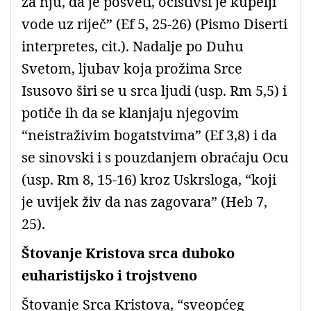
za nju, da je posveti, očistivši je kupelji
vode uz riječ” (Ef 5, 25-26) (Pismo Diserti
interpretes, cit.). Nadalje po Duhu
Svetom, ljubav koja prožima Srce
Isusovo širi se u srca ljudi (usp. Rm 5,5) i
potiče ih da se klanjaju njegovim
“neistraživim bogatstvima” (Ef 3,8) i da
se sinovski i s pouzdanjem obraćaju Ocu
(usp. Rm 8, 15-16) kroz Uskrsloga, “koji
je uvijek živ da nas zagovara” (Heb 7,
25).
Štovanje Kristova srca duboko
euharistijsko i trojstveno
Štovanje Srca Kristova, “sveopćeg