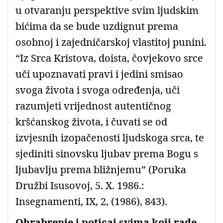
u otvaranju perspektive svim ljudskim
bićima da se bude uzdignut prema
osobnoj i zajedničarskoj vlastitoj punini.
“Iz Srca Kristova, doista, čovjekovo srce
uči upoznavati pravi i jedini smisao
svoga života i svoga određenja, uči
razumjeti vrijednost autentičnog
kršćanskog života, i čuvati se od
izvjesnih izopačenosti ljudskoga srca, te
sjediniti sinovsku ljubav prema Bogu s
ljubavlju prema bližnjemu” (Poruka
Družbi Isusovoj, 5. X. 1986.:
Insegnamenti, IX, 2, (1986), 843).
Ohrabrenje i poticaj svima koji rade