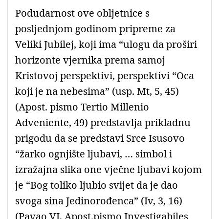
Podudarnost ove obljetnice s
posljednjom godinom pripreme za
Veliki Jubilej, koji ima “ulogu da proširi
horizonte vjernika prema samoj
Kristovoj perspektivi, perspektivi “Oca
koji je na nebesima” (usp. Mt, 5, 45)
(Apost. pismo Tertio Millenio
Adveniente, 49) predstavlja prikladnu
prigodu da se predstavi Srce Isusovo
“žarko ognjište ljubavi, … simbol i
izražajna slika one vječne ljubavi kojom
je “Bog toliko ljubio svijet da je dao
svoga sina Jedinorođenca” (Iv, 3, 16)
(Pavao VI, Apost.pismo Investigabiles