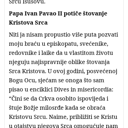
Srcu Isusovu.
Papa Ivan Pavao II potiče štovanje
Kristova Srca
Niti ja nisam propustio više puta pozvati
moju braću u episkopatu, svećenike,
redovnike i laike da u vlastitom životu
njeguju najispravnije oblike štovanja
Srca Kristova. U ovoj godini, posvećenoj
Bogu Ocu, sjećam se onoga što sam
pisao u enciklici Dives in misericordia:
“Čini se da Crkva osobito ispovijeda i
štuje Božje milosrđe kada se obraća
Kristovu Srcu. Naime, približiti se Kristu
u otajstvu njegova Srca omogućuje nam