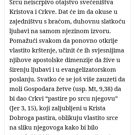
Srcu neiscrpivo otajstvo svećeništva
Kristova i Crkve. Dat će im da okuse u
zajedništvu s braćom, duhovnu slatkoću
ljubavi na samom njezinom izvoru.
Pomažući svakom da ponovno otkrije
vlastito krštenje, učinit će ih svjesnijima
njihove apostolske dimenzije da žive u
širenju ljubavi i u evangelizatorskom
poslanju. Svatko će se još više zauzeti da
moli Gospodara žetve (usp. Mt, 9,38) da
bi dao Crkvi “pastire po srcu njegovu”
(Jer 3, 15), koji zaljubljeni u Krista
Dobroga pastira, oblikuju vlastito srce
na sliku njegovoga kako bi bilo