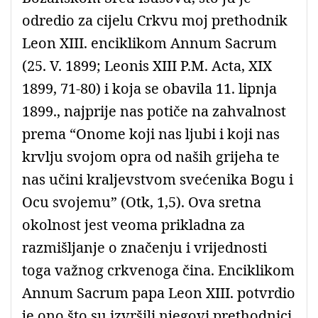
odredio za cijelu Crkvu moj prethodnik
Leon XIII. enciklikom Annum Sacrum
(25. V. 1899; Leonis XIII P.M. Acta, XIX
1899, 71-80) i koja se obavila 11. lipnja
1899., najprije nas potiče na zahvalnost
prema “Onome koji nas ljubi i koji nas
krvlju svojom opra od naših grijeha te
nas učini kraljevstvom svećenika Bogu i
Ocu svojemu” (Otk, 1,5). Ova sretna
okolnost jest veoma prikladna za
razmišljanje o značenju i vrijednosti
toga važnog crkvenoga čina. Enciklikom
Annum Sacrum papa Leon XIII. potvrdio
je ono što su izvršili njegovi prethodnici