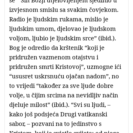
se ” Sin Božji utjelovljenjem sjedinio u
izvjesnom smislu sa svakim čovjekom.
Radio je ljudskim rukama, mislio je
ljudskim umom, djelovao je ljudskom
voljom, ljubio je ljudskim srce” (ibid.).
Bog je odredio da krštenik “koji je
pridružen vazmenom otajstvu i
pridružen smrti Kristovoj”, uzmogne ići
“ususret uskrsnuću ojačan nadom”, no
to vrijedi “također za sve ljude dobre
volje, u čijim srcima na nevidljiv način
djeluje milost” (ibid.). “Svi su ljudi, –
kako još podsjeća Drugi vatikanski
sabor, – pozvani na to jedinstvo s