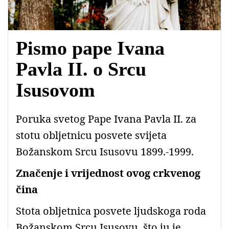
Pismo pape Ivana
Pavla II. o Srcu
Isusovom
Poruka svetog Pape Ivana Pavla II. za
stotu obljetnicu posvete svijeta
Božanskom Srcu Isusovu 1899.-1999.
Značenje i vrijednost ovog crkvenog
čina
Stota obljetnica posvete ljudskoga roda
Božanskom Srcu Isusovu, što ju je