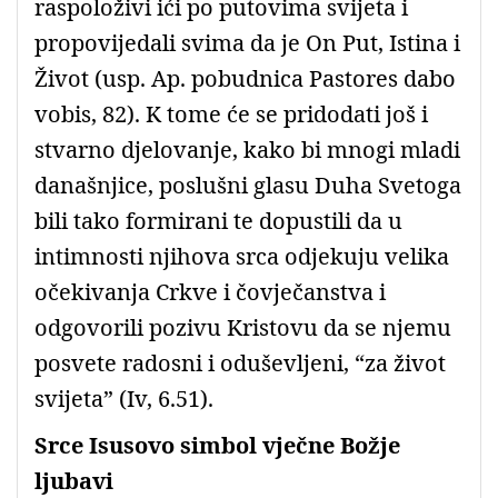
raspoloživi ići po putovima svijeta i
propovijedali svima da je On Put, Istina i
Život (usp. Ap. pobudnica Pastores dabo
vobis, 82). K tome će se pridodati još i
stvarno djelovanje, kako bi mnogi mladi
današnjice, poslušni glasu Duha Svetoga
bili tako formirani te dopustili da u
intimnosti njihova srca odjekuju velika
očekivanja Crkve i čovječanstva i
odgovorili pozivu Kristovu da se njemu
posvete radosni i oduševljeni, “za život
svijeta” (Iv, 6.51).
Srce Isusovo simbol vječne Božje
ljubavi