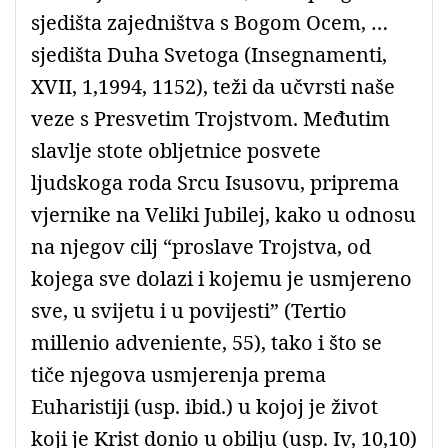
sjedišta zajedništva s Bogom Ocem, …
sjedišta Duha Svetoga (Insegnamenti,
XVII, 1,1994, 1152), teži da učvrsti naše
veze s Presvetim Trojstvom. Međutim
slavlje stote obljetnice posvete
ljudskoga roda Srcu Isusovu, priprema
vjernike na Veliki Jubilej, kako u odnosu
na njegov cilj “proslave Trojstva, od
kojega sve dolazi i kojemu je usmjereno
sve, u svijetu i u povijesti” (Tertio
millenio adveniente, 55), tako i što se
tiče njegova usmjerenja prema
Euharistiji (usp. ibid.) u kojoj je život
koji je Krist donio u obilju (usp. Iv, 10,10)