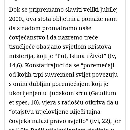
Dok se pripremamo slaviti veliki Jubilej
2000., ova stota obljetnica pomaže nam
da s nadom promatramo naše
čovječanstvo i da nazremo treće
tisućljeće obasjano svjetlom Kristova
misterija, koji je “Put, Istina i Život” (Iv,
14,6). Konstatirajući da se “poremećaji
od kojih trpi suvremeni svijet povezuju
s onim dubljim poremećajem koji je
ukorijenjen u ljudskom srcu (Gaudium
et spes, 10), vjera s radošću otkriva da u
“otajstvu utjelovljene Riječi tajna
čovjeka nalazi pravo svjetlo” (ivi, 22), jer