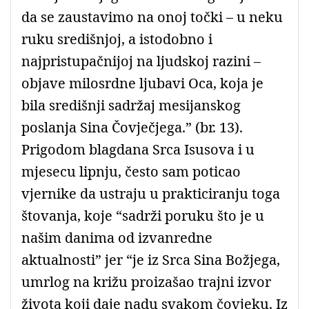
da se zaustavimo na onoj točki – u neku
ruku središnjoj, a istodobno i
najpristupačnijoj na ljudskoj razini –
objave milosrdne ljubavi Oca, koja je
bila središnji sadržaj mesijanskog
poslanja Sina Čovječjega.” (br. 13).
Prigodom blagdana Srca Isusova i u
mjesecu lipnju, često sam poticao
vjernike da ustraju u prakticiranju toga
štovanja, koje “sadrži poruku što je u
našim danima od izvanredne
aktualnosti” jer “je iz Srca Sina Božjega,
umrlog na križu proizašao trajni izvor
života koji daje nadu svakom čovjeku. Iz