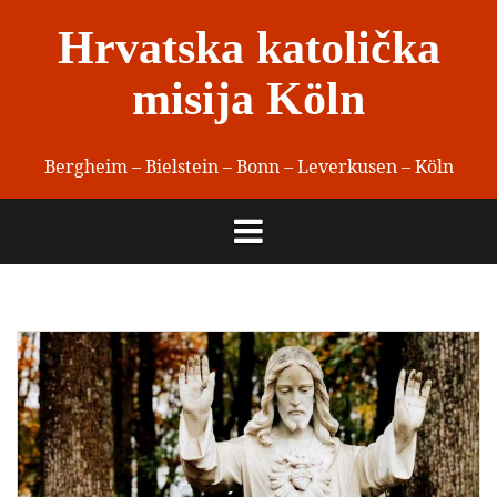
Skip
Hrvatska katolička
to
content
misija Köln
Bergheim – Bielstein – Bonn – Leverkusen – Köln