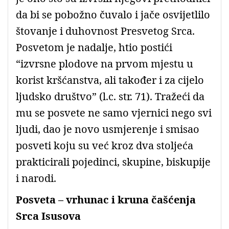
da bi se pobožno čuvalo i jače osvijetlilo
štovanje i duhovnost Presvetog Srca.
Posvetom je nadalje, htio postići
“izvrsne plodove na prvom mjestu u
korist kršćanstva, ali također i za cijelo
ljudsko društvo” (l.c. str. 71). Tražeći da
mu se posvete ne samo vjernici nego svi
ljudi, dao je novo usmjerenje i smisao
posveti koju su već kroz dva stoljeća
prakticirali pojedinci, skupine, biskupije
i narodi.
Posveta – vrhunac i kruna čašćenja
Srca Isusova