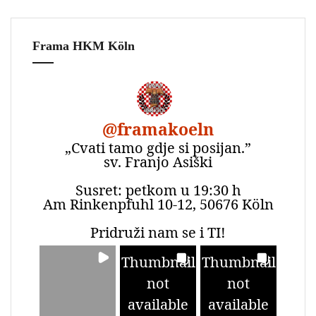
Frama HKM Köln
@
framakoeln
„Cvati tamo gdje si posijan.”
sv. Franjo Asiški
Susret: petkom u 19:30 h
Am Rinkenpfuhl 10-12, 50676 Köln
Pridruži nam se i TI!
Thumbnail
Thumbnail
not
not
available
available