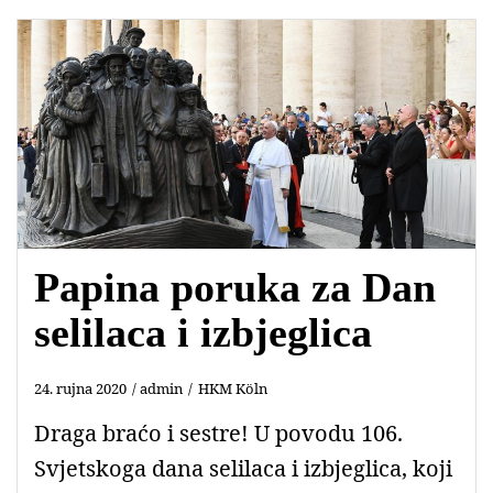
b
s
t
l
o
A
e
o
p
r
k
p
Papina poruka za Dan
selilaca i izbjeglica
24. rujna 2020
admin
HKM Köln
Draga braćo i sestre! U povodu 106.
Svjetskoga dana selilaca i izbjeglica, koji