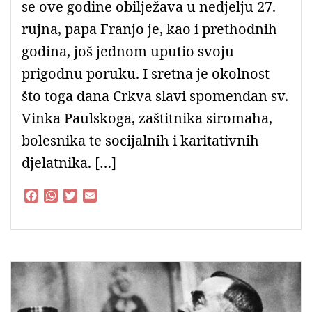
se ove godine obilježava u nedjelju 27.
rujna, papa Franjo je, kao i prethodnih
godina, još jednom uputio svoju
prigodnu poruku. I sretna je okolnost
što toga dana Crkva slavi spomendan sv.
Vinka Paulskoga, zaštitnika siromaha,
bolesnika te socijalnih i karitativnih
djelatnika. […]
F
W
T
E
a
h
w
m
c
a
i
a
e
t
t
i
b
s
t
l
o
A
e
o
p
r
k
p