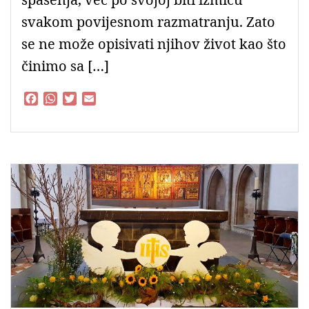
svakom povijesnom razmatranju. Zato
se ne može opisivati njihov život kao što
činimo sa […]
F
W
T
E
a
h
w
m
c
a
i
a
e
t
t
i
b
s
t
l
o
A
e
o
p
r
k
p