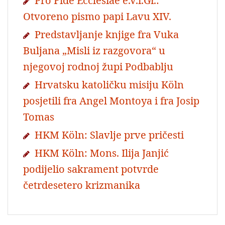
Pro Fide Ecclesiae e.V.i.Gr.:
Otvoreno pismo papi Lavu XIV.
Predstavljanje knjige fra Vuka
Buljana „Misli iz razgovora“ u
njegovoj rodnoj župi Podbablju
Hrvatsku katoličku misiju Köln
posjetili fra Angel Montoya i fra Josip
Tomas
HKM Köln: Slavlje prve pričesti
HKM Köln: Mons. Ilija Janjić
podijelio sakrament potvrde
četrdesetero krizmanika