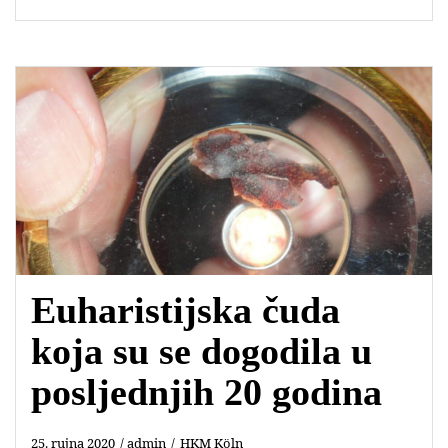
c
a
i
a
e
t
t
i
b
s
t
l
o
A
e
o
p
r
k
p
Euharistijska čuda
koja su se dogodila u
posljednjih 20 godina
25. rujna 2020
admin
HKM Köln