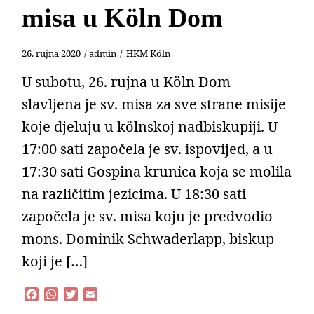
misa u Köln Dom
26. rujna 2020
admin
HKM Köln
U subotu, 26. rujna u Köln Dom
slavljena je sv. misa za sve strane misije
koje djeluju u kölnskoj nadbiskupiji. U
17:00 sati započela je sv. ispovijed, a u
17:30 sati Gospina krunica koja se molila
na različitim jezicima. U 18:30 sati
započela je sv. misa koju je predvodio
mons. Dominik Schwaderlapp, biskup
koji je […]
F
W
T
E
a
h
w
m