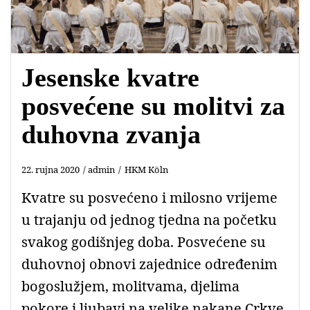
Jesenske kvatre
posvećene su molitvi za
duhovna zvanja
22. rujna 2020
admin
HKM Köln
Kvatre su posvećeno i milosno vrijeme
u trajanju od jednog tjedna na početku
svakog godišnjeg doba. Posvećene su
duhovnoj obnovi zajednice određenim
bogoslužjem, molitvama, djelima
pokore i ljubavi na velike nakane Crkve