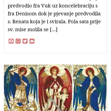
predvodio fra Vuk uz koncelebraciju s
fra Denisom dok je pjevanje predvodila
s. Renata koja je i svirala. Pola sata prije
sv. mise molila se […]
F
W
T
E
a
h
w
m
c
a
i
a
e
t
t
i
b
s
t
l
o
A
e
o
p
r
k
p