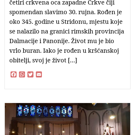
četiri crkvena oca zapadne Crkve čiji
spomendan slavimo 30. rujna. Rođen je
oko 345. godine u Stridonu, mjestu koje
se nalazilo na granici rimskih provincija
Dalmacije i Panonije. Život mu je bio
vrlo buran. Iako je rođen u kršćanskoj
obitelji, svoj je život […]
F
W
T
E
a
h
w
m
c
a
i
a
e
t
t
i
b
s
t
l
o
A
e
o
p
r
k
p