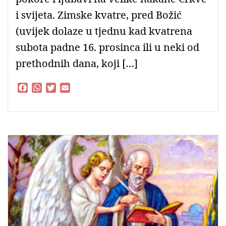
i svijeta. Zimske kvatre, pred Božić
(uvijek dolaze u tjednu kad kvatrena
subota padne 16. prosinca ili u neki od
prethodnih dana, koji […]
F
W
T
E
a
h
w
m
c
a
i
a
e
t
t
i
b
s
t
l
o
A
e
o
p
r
k
p