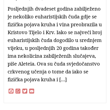
Posljednjih dvadeset godina zabilježeno
je nekoliko euharistijskih čuda gdje se
fizička pojava kruha i vina preobrazila u
Kristovo Tijelo i Krv. Iako se najveći broj
euharistijskih čuda dogodilo u srednjem
vijeku, u posljednjih 20 godina također
ima nekolicina zabilježenih slučajeva,
piše Aleteia. Ova su čuda svjedočanstvo
crkvenog učenja o tome da iako se
fizička pojava kruha i […]
F
W
T
E
a
h
w
m
c
a
i
a
e
t
t
i