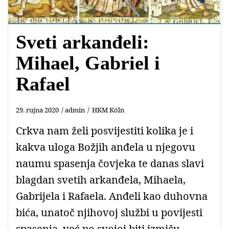
Sveti arkanđeli:
Mihael, Gabriel i
Rafael
29. rujna 2020
admin
HKM Köln
Crkva nam želi posvijestiti kolika je i
kakva uloga Božjih anđela u njegovu
naumu spasenja čovjeka te danas slavi
blagdan svetih arkanđela, Mihaela,
Gabrijela i Rafaela. Anđeli kao duhovna
bića, unatoč njihovoj službi u povijesti
spasenja, već po svojoj biti izmiču