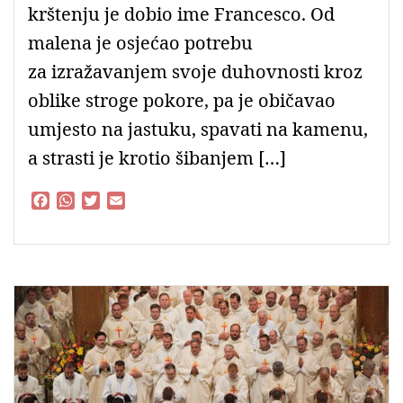
krštenju je dobio ime Francesco. Od
malena je osjećao potrebu
za izražavanjem svoje duhovnosti kroz
oblike stroge pokore, pa je običavao
umjesto na jastuku, spavati na kamenu,
a strasti je krotio šibanjem […]
F
W
T
E
a
h
w
m
c
a
i
a
e
t
t
i
b
s
t
l
o
A
e
o
p
r
k
p