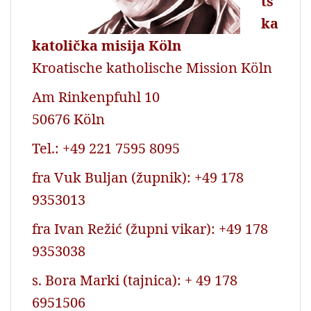
ts
ka
katolička misija Köln
Kroatische katholische Mission Köln
Am Rinkenpfuhl 10
50676 Köln
Tel.: +49 221 7595 8095
fra Vuk Buljan (župnik): +49 178
9353013
fra Ivan Režić (župni vikar): +49 178
9353038
s. Bora Marki (tajnica): + 49 178
6951506