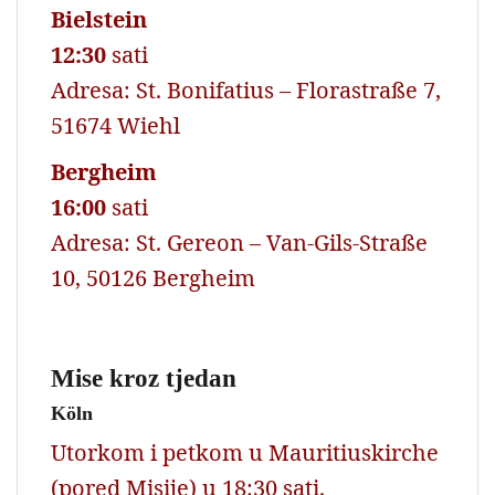
Bielstein
12:30
sati
Adresa: St. Bonifatius – Florastraße 7,
51674 Wiehl
Bergheim
16:00
sati
Adresa: St. Gereon – Van-Gils-Straße
10, 50126 Bergheim
Mise kroz tjedan
Köln
Utorkom i petkom u Mauritiuskirche
(pored Misije) u 18:30 sati.