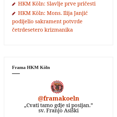
HKM Köln: Slavlje prve pričesti
HKM Köln: Mons. Ilija Janjić
podijelio sakrament potvrde
četrdesetero krizmanika
Frama HKM Köln
@
framakoeln
„Cvati tamo gdje si posijan.”
sv. Franjo Asiški