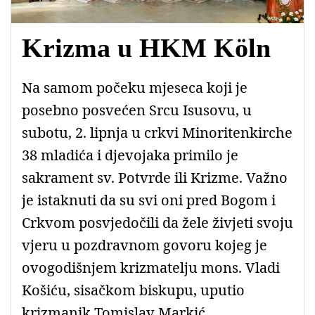
Krizma u HKM Köln
Na samom počeku mjeseca koji je
posebno posvećen Srcu Isusovu, u
subotu, 2. lipnja u crkvi Minoritenkirche
38 mladića i djevojaka primilo je
sakrament sv. Potvrde ili Krizme. Važno
je istaknuti da su svi oni pred Bogom i
Crkvom posvjedočili da žele živjeti svoju
vjeru u pozdravnom govoru kojeg je
ovogodišnjem krizmatelju mons. Vladi
Košiću, sisačkom biskupu, uputio
krizmanik Tomislav Markić.