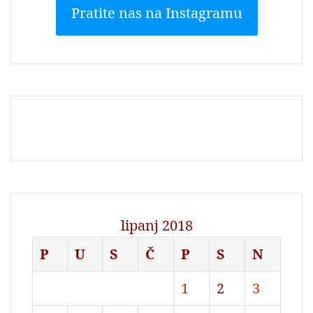
Pratite nas na Instagramu
lipanj 2018
P
U
S
Č
P
S
N
1
2
3