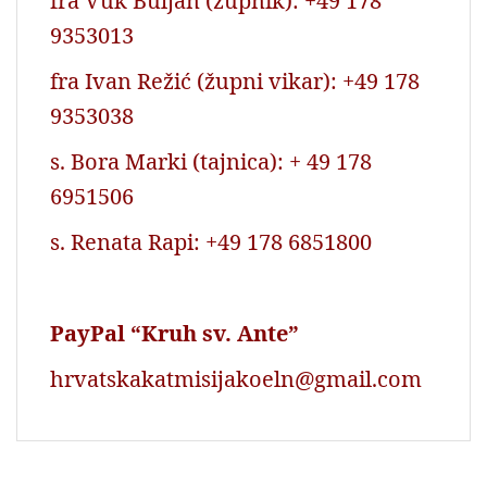
fra Vuk Buljan (župnik): +49 178
9353013
fra Ivan Režić (župni vikar): +49 178
9353038
s. Bora Marki (tajnica): + 49 178
6951506
s. Renata Rapi: +49 178 6851800
PayPal “Kruh sv. Ante”
hrvatskakatmisijakoeln@gmail.com