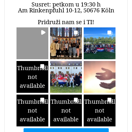
Susret: petkom u 19:30 h
Am Rinkenpfuhl 10-12, 50676 Köln
Pridruži nam se i TI!
Thumbnail
not
available
Thumbnail
Thumbnail
Thumbnail
not
not
not
available
available
available