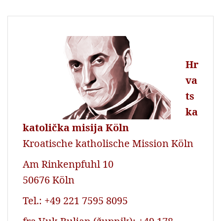
Hr
va
ts
ka
katolička misija Köln
Kroatische katholische Mission Köln
Am Rinkenpfuhl 10
50676 Köln
Tel.: +49 221 7595 8095