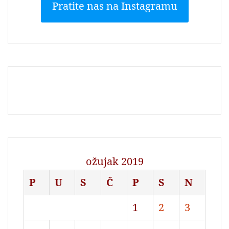
Pratite nas na Instagramu
ožujak 2019
P
U
S
Č
P
S
N
1
2
3