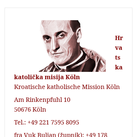
Hr
va
ts
ka
katolička misija Köln
Kroatische katholische Mission Köln
Am Rinkenpfuhl 10
50676 Köln
Tel.: +49 221 7595 8095
fra Vuk Buljan (župnik): +49 178