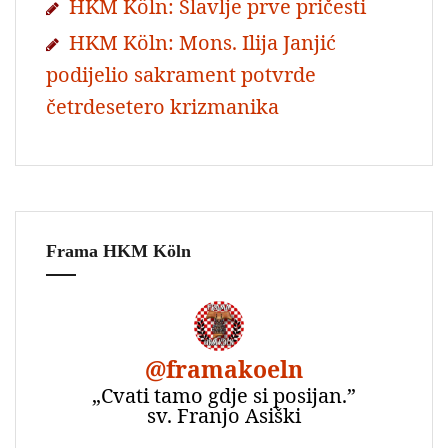
HKM Köln: Slavlje prve pričesti
HKM Köln: Mons. Ilija Janjić
podijelio sakrament potvrde
četrdesetero krizmanika
Frama HKM Köln
@
framakoeln
„Cvati tamo gdje si posijan.”
sv. Franjo Asiški