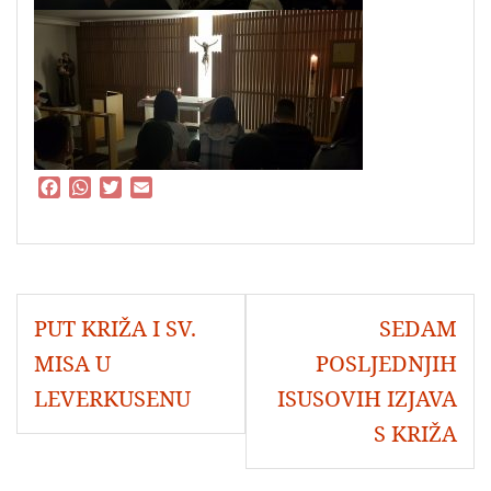
F
W
T
E
a
h
w
m
c
a
i
a
e
t
t
i
b
s
t
l
o
A
e
Navigacija
o
p
r
PUT KRIŽA I SV.
SEDAM
objava
k
p
MISA U
POSLJEDNJIH
LEVERKUSENU
ISUSOVIH IZJAVA
S KRIŽA