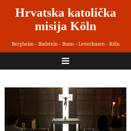
Skip
Hrvatska katolička
to
content
misija Köln
Bergheim – Bielstein – Bonn – Leverkusen – Köln