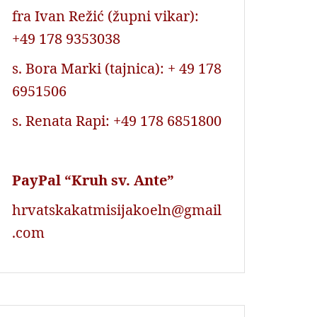
fra Ivan Režić (župni vikar):
+49 178 9353038
s. Bora Marki (tajnica): + 49 178
6951506
s. Renata Rapi: +49 178 6851800
PayPal “Kruh sv. Ante”
hrvatskakatmisijakoeln@gmail
.com