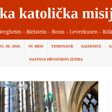
ka katolička misi
Bergheim – Bielstein – Bonn – Leverkusen – Köl
1. 08. 2026.
SV. MISE
VJERONAUK
ZAJEDNICE
S
NASTAVA HRVATSKOG JEZIKA