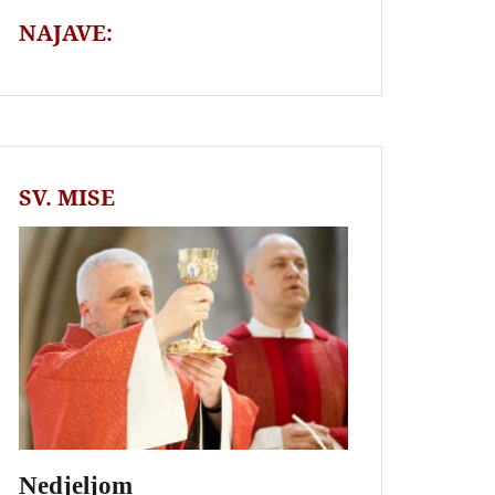
NAJAVE:
SV. MISE
Nedjeljom