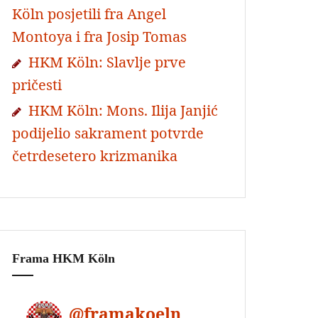
Köln posjetili fra Angel
Montoya i fra Josip Tomas
HKM Köln: Slavlje prve
pričesti
HKM Köln: Mons. Ilija Janjić
podijelio sakrament potvrde
četrdesetero krizmanika
Frama HKM Köln
@
framakoeln