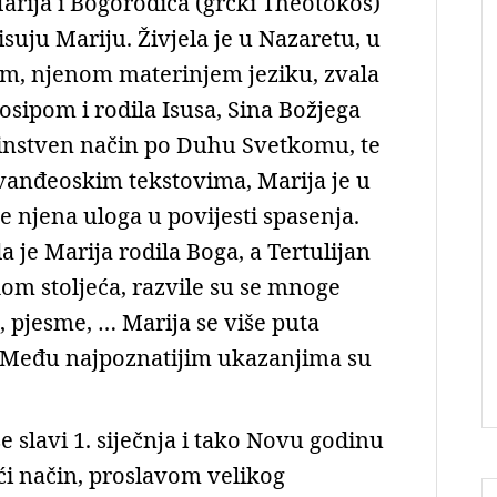
arija i Bogorodica (grčki Theotokos)
isuju Mariju. Živjela je u Nazaretu, u
kom, njenom materinjem jeziku, zvala
Josipom i rodila Isusa, Sina Božjega
edinstven način po Duhu Svetkomu, te
evanđeoskim tekstovima, Marija je u
 njena uloga u povijesti spasenja.
a je Marija rodila Boga, a Tertulijan
kom stoljeća, razvile su se mnoge
 pjesme, … Marija se više puta
. Među najpoznatijim ukazanjima su
 slavi 1. siječnja i tako Novu godinu
i način, proslavom velikog