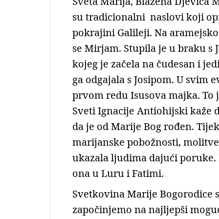
Sveta Marija, Blažena Djevica M
su tradicionalni naslovi koji op
pokrajini Galileji. Na aramejs
se Mirjam. Stupila je u braku s 
kojeg je začela na čudesan i j
ga odgajala s Josipom. U svim 
prvom redu Isusova majka. To je
Sveti Ignacije Antiohijski kaže d
da je od Marije Bog rođen. Tije
marijanske pobožnosti, molitve,
ukazala ljudima dajući poruke
ona u Luru i Fatimi.
Svetkovina Marije Bogorodice se
započinjemo na najljepši moguć