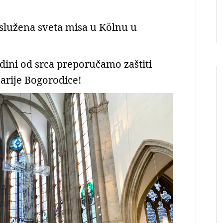
služena sveta misa u Kölnu u
odini od srca preporučamo zaštiti
arije Bogorodice!