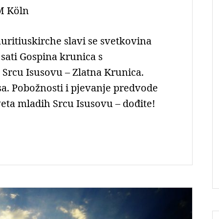
 Köln
auritiuskirche slavi se svetkovina
 sati Gospina krunica s
 Srcu Isusovu – Zlatna Krunica.
sa. Pobožnosti i pjevanje predvode
eta mladih Srcu Isusovu – dođite!