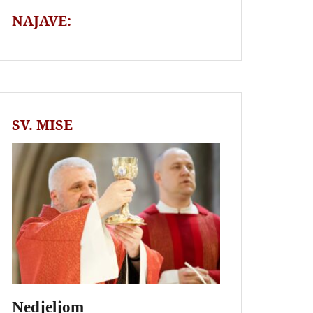
NAJAVE:
SV. MISE
Nedjeljom