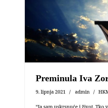
Preminula Iva Zo
9. lipnja 2021
admin
HKM
“Ja sam uskrsnuće i život. Tko v