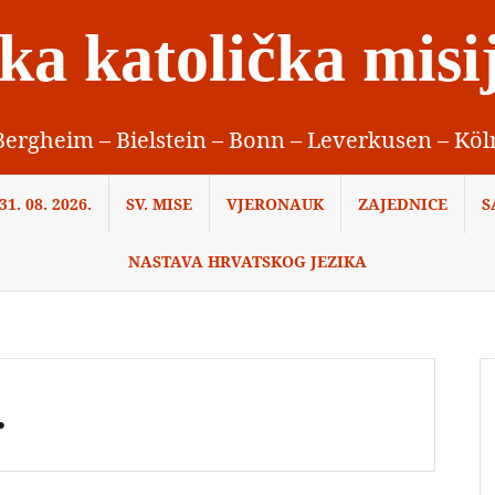
ka katolička misi
Bergheim – Bielstein – Bonn – Leverkusen – Köl
1. 08. 2026.
SV. MISE
VJERONAUK
ZAJEDNICE
S
NASTAVA HRVATSKOG JEZIKA
.