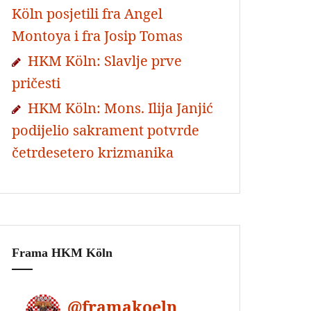
Köln posjetili fra Angel
Montoya i fra Josip Tomas
HKM Köln: Slavlje prve
pričesti
HKM Köln: Mons. Ilija Janjić
podijelio sakrament potvrde
četrdesetero krizmanika
Frama HKM Köln
@
framakoeln