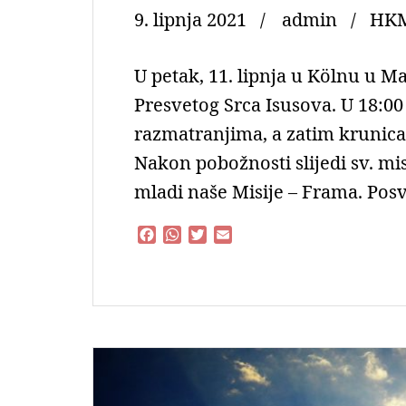
9. lipnja 2021
admin
HKM
U petak, 11. lipnja u Kölnu u M
Presvetog Srca Isusova. U 18:00
razmatranjima, a zatim krunica
Nakon pobožnosti slijedi sv. mi
mladi naše Misije – Frama. Posv
F
W
T
E
a
h
w
m
c
a
i
a
e
t
t
i
b
s
t
l
o
A
e
o
p
r
k
p