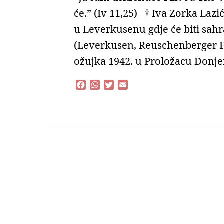
će.” (Iv 11,25) † Iva Zorka Lazić
u Leverkusenu gdje će biti sahra
(Leverkusen, Reuschenberger Fr
ožujka 1942. u Proložacu Donj
F
W
T
E
a
h
w
m
c
a
i
a
e
t
t
i
b
s
t
l
o
A
e
o
p
r
k
p