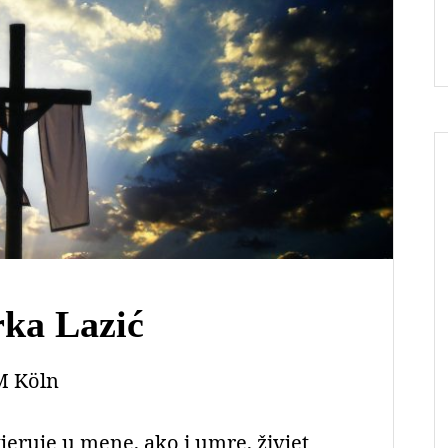
rka Lazić
 Köln
jeruje u mene, ako i umre, živjet