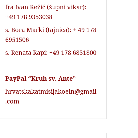
fra Ivan Režić (župni vikar):
+49 178 9353038
s. Bora Marki (tajnica): + 49 178
6951506
s. Renata Rapi: +49 178 6851800
PayPal “Kruh sv. Ante”
hrvatskakatmisijakoeln@gmail
.com