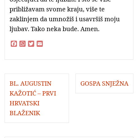
približavam svome kraju, više te
zaklinjem da umnožiš i usavršiš moju
ljubav. Tako neka bude. Amen.
F
W
T
E
a
h
w
m
c
a
i
a
e
t
t
i
b
s
t
l
o
A
e
Navigacija
o
p
r
BL. AUGUSTIN
GOSPA SNJEŽNA
objava
k
p
KAŽOTIĆ – PRVI
HRVATSKI
BLAŽENIK