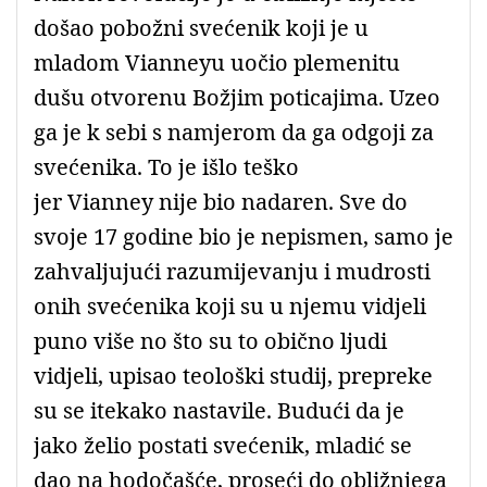
došao pobožni svećenik koji je u
mladom
Vianneyu
uočio plemenitu
dušu otvorenu Božjim poticajima. Uzeo
ga je k sebi s namjerom da ga odgoji za
svećenika. To je išlo teško
jer
Vianney
nije bio nadaren. Sve do
svoje 17 godine bio je nepismen, samo je
zahvaljujući razumijevanju i mudrosti
onih svećenika koji su u njemu vidjeli
puno više no što su to obično ljudi
vidjeli, upisao teološki studij, prepreke
su se itekako nastavile. Budući da je
jako želio postati svećenik, mladić se
dao na hodočašće, proseći do obližnjega