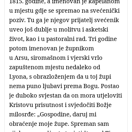
1815. godine, a imenovan je kapelanom
u mjestu gdje se spremao na svećenički
poziv. Tu ga je njegov prijatelj svećenik
uveo još dublje u molitvu i asketski
život, kao i u pastoralni rad. Tri godine
potom imenovan je župnikom
u
Arsu,
siromašnom i vjerski vrlo
zapuštenom mjestu nedaleko od
Lyona, s obrazloženjem da u toj župi
nema puno ljubavi prema Bogu. Postao
je duboko svjestan da on mora utjeloviti
Kristovu prisutnost i svjedočiti Božje
milosrđe: „Gospodine, daruj mi
obraćenje moje župe. Spreman sam