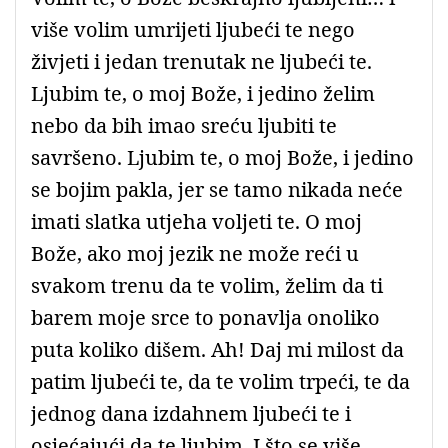
više volim umrijeti ljubeći te nego
živjeti i jedan trenutak ne ljubeći te.
Ljubim te, o moj Bože, i jedino želim
nebo da bih imao sreću ljubiti te
savršeno. Ljubim te, o moj Bože, i jedino
se bojim pakla, jer se tamo nikada neće
imati slatka utjeha voljeti te. O moj
Bože, ako moj jezik ne može reći u
svakom trenu da te volim, želim da ti
barem moje srce to ponavlja onoliko
puta koliko dišem. Ah! Daj mi milost da
patim ljubeći te, da te volim trpeći, te da
jednog dana izdahnem ljubeći te i
osjećajući da te ljubim. I što se više