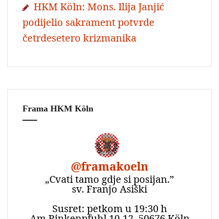
HKM Köln: Mons. Ilija Janjić
podijelio sakrament potvrde
četrdesetero krizmanika
Frama HKM Köln
@
framakoeln
„Cvati tamo gdje si posijan.”
sv. Franjo Asiški
Susret: petkom u 19:30 h
Am Rinkenpfuhl 10-12, 50676 Köln