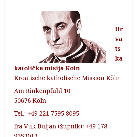
Hr
va
ts
ka
katolička misija Köln
Kroatische katholische Mission Köln
Am Rinkenpfuhl 10
50676 Köln
Tel.: +49 221 7595 8095
fra Vuk Buljan (župnik): +49 178
9353013