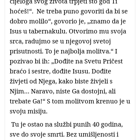
cijeloga svog života trpjeti što god Ti
hoćeš!“.
Ne treba puno govoriti da bi se
dobro molilo“, govorio je, „znamo da je
Isus u tabernakulu. Otvorimo mu svoja
srca, radujmo se u njegovoj svetoj
prisutnosti. To je najbolja molitva.“ I
pozivao bi ih: „Dođite na Svetu Pričest
braćo i sestre, dođite Isusu. Dođite
živjeti od Njega, kako biste živjeli s
Njim… Naravo, niste Ga dostojni, ali
trebate Ga!“
S tom molitvom krenuo je u
svoju misiju.
Tu je ostao na službi punih 40 godina,
sve do svoje smrti. Bez umišljenosti i