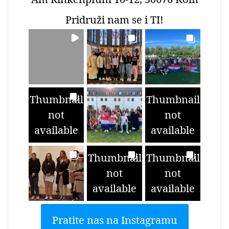
Pridruži nam se i TI!
Thumbnail
Thumbnail
not
not
available
available
Thumbnail
Thumbnail
not
not
available
available
Pratite nas na Instagramu