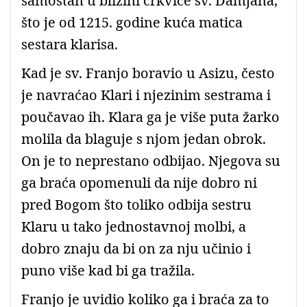
samostan u blizini crkvice sv. Damjana,
što je od 1215. godine kuća matica
sestara klarisa.
Kad je sv. Franjo boravio u Asizu, često
je navraćao Klari i njezinim sestrama i
poučavao ih. Klara ga je više puta žarko
molila da blaguje s njom jedan obrok.
On je to neprestano odbijao. Njegova su
ga braća opomenuli da nije dobro ni
pred Bogom što toliko odbija sestru
Klaru u tako jednostavnoj molbi, a
dobro znaju da bi on za nju učinio i
puno više kad bi ga tražila.
Franjo je uvidio koliko ga i braća za to