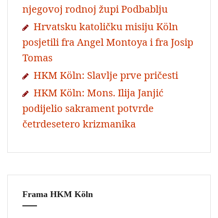
njegovoj rodnoj župi Podbablju
Hrvatsku katoličku misiju Köln
posjetili fra Angel Montoya i fra Josip
Tomas
HKM Köln: Slavlje prve pričesti
HKM Köln: Mons. Ilija Janjić
podijelio sakrament potvrde
četrdesetero krizmanika
Frama HKM Köln