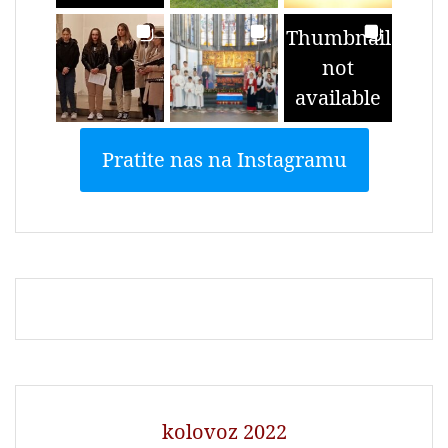
Thumbnail
not
available
Pratite nas na Instagramu
kolovoz 2022