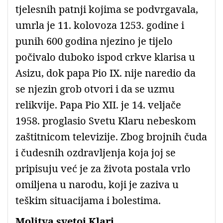
tjelesnih patnji kojima se podvrgavala,
umrla je 11. kolovoza 1253. godine i
punih 600 godina njezino je tijelo
počivalo duboko ispod crkve klarisa u
Asizu, dok papa Pio IX. nije naredio da
se njezin grob otvori i da se uzmu
relikvije. Papa Pio XII. je 14. veljače
1958. proglasio Svetu Klaru nebeskom
zaštitnicom televizije. Zbog brojnih čuda
i čudesnih ozdravljenja koja joj se
pripisuju već je za života postala vrlo
omiljena u narodu, koji je zaziva u
teškim situacijama i bolestima.
Molitva svetoj Klari