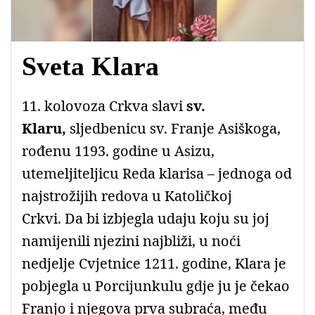
Sveta Klara
11. kolovoza Crkva slavi
sv.
Klaru,
sljedbenicu sv. Franje Asiškoga,
rođenu 1193. godine u Asizu,
utemeljiteljicu Reda klarisa – jednoga od
najstrožijih redova u Katoličkoj
Crkvi. Da bi izbjegla udaju koju su joj
namijenili njezini najbliži, u noći
nedjelje Cvjetnice 1211. godine, Klara je
pobjegla u Porcijunkulu gdje ju je čekao
Franjo i njegova prva subraća, među