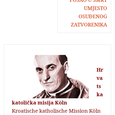
UMJESTO
OSUĐENOG
ZATVORENIKA
Hr
va
ts
ka
katolička misija Köln
Kroatische katholische Mission Köln