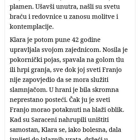
plamen. Ušavši unutra, našli su svetu
braću i redovnice u zanosu molitve i
kontemplacije.
Klara je potom pune 42 godine
upravljala svojom zajednicom. Nosila je
pokornički pojas, spavala na golom tlu
ili hrpi granja, sve dok joj sveti Franjo
nije zapovjedio da se mora služiti
slamnjačom. U hrani je bila skromna
neprestano posteći. Čak ju je sveti
Franjo morao potaknuti na blaži oblik.
Kad su Saraceni nahrupili uništiti
samostan, Klara se, iako bolesna, dala
iznijeti do izlaznih vrata, držeći u