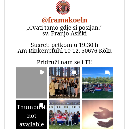
@
framakoeln
„Cvati tamo gdje si posijan.”
sv. Franjo Asiški
Susret: petkom u 19:30 h
Am Rinkenpfuhl 10-12, 50676 Köln
Pridruži nam se i TI!
Thumbnail
not
available