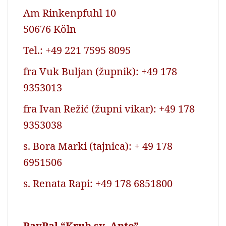
Am Rinkenpfuhl 10
50676 Köln
Tel.: +49 221 7595 8095
fra Vuk Buljan (župnik): +49 178
9353013
fra Ivan Režić (župni vikar): +49 178
9353038
s. Bora Marki (tajnica): + 49 178
6951506
s. Renata Rapi: +49 178 6851800
PayPal “Kruh sv. Ante”