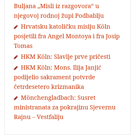
Buljana „Misli iz razgovora“ u
njegovoj rodnoj župi Podbablju
Hrvatsku katoličku misiju Köln
posjetili fra Angel Montoya i fra Josip
Tomas
HKM Köln: Slavlje prve pričesti
HKM Köln: Mons. Ilija Janjić
podijelio sakrament potvrde
četrdesetero krizmanika
Mönchengladbach: Susret
ministranata za pokrajinu Sjevernu
Rajnu – Vestfaliju