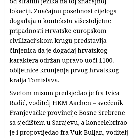
od stranih jezika na toj značajnoj
lokaciji. Značajnu posebnost cijeloga
događaja u kontekstu višestoljetne
pripadnosti Hrvatske europskom
civilizacijskom krugu predstavlja
činjenica da je događaj hrvatskog
karaktera održan upravo uoči 1100.
obljetnice krunjenja prvog hrvatskog
kralja Tomislava.
Svetom misom predsjedao je fra Ivica
Radić, voditelj HKM Aachen – svećenik
Franjevačke provincije Bosne Srebrene
sa sjedištem u Sarajevu, a koncelebrirao
je i propovijedao fra Vuk Buljan, voditelj