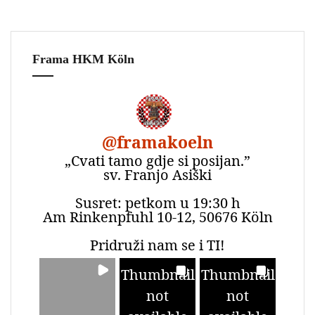
Frama HKM Köln
@
framakoeln
„Cvati tamo gdje si posijan.”
sv. Franjo Asiški
Susret: petkom u 19:30 h
Am Rinkenpfuhl 10-12, 50676 Köln
Pridruži nam se i TI!
Thumbnail
Thumbnail
not
not