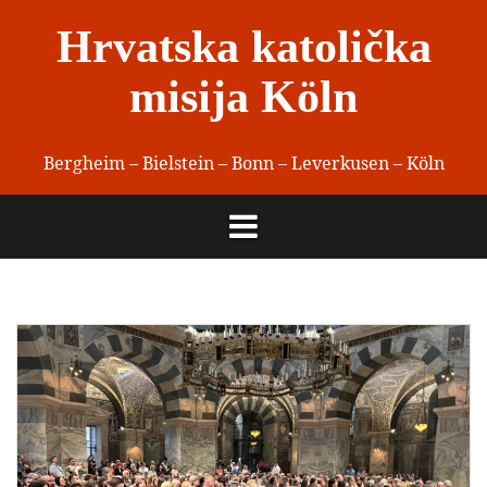
Skip
Hrvatska katolička
to
content
misija Köln
Bergheim – Bielstein – Bonn – Leverkusen – Köln