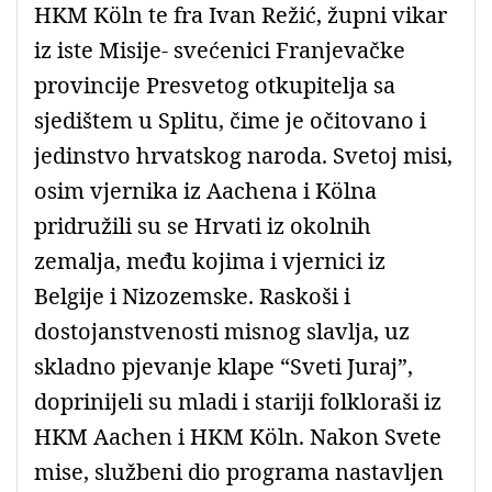
HKM Köln te fra Ivan Režić, župni vikar
iz iste Misije- svećenici Franjevačke
provincije Presvetog otkupitelja sa
sjedištem u Splitu, čime je očitovano i
jedinstvo hrvatskog naroda. Svetoj misi,
osim vjernika iz Aachena i Kölna
pridružili su se Hrvati iz okolnih
zemalja, među kojima i vjernici iz
Belgije i Nizozemske. Raskoši i
dostojanstvenosti misnog slavlja, uz
skladno pjevanje klape “Sveti Juraj”,
doprinijeli su mladi i stariji folkloraši iz
HKM Aachen i HKM Köln. Nakon Svete
mise, službeni dio programa nastavljen