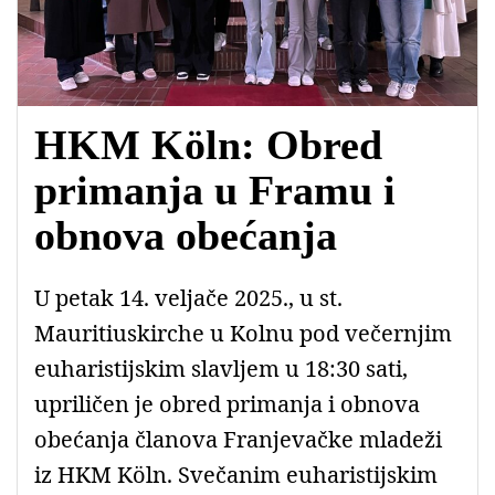
HKM Köln: Obred
primanja u Framu i
obnova obećanja
U petak 14. veljače 2025., u st.
Mauritiuskirche u Kolnu pod večernjim
euharistijskim slavljem u 18:30 sati,
upriličen je obred primanja i obnova
obećanja članova Franjevačke mladeži
iz HKM Köln. Svečanim euharistijskim