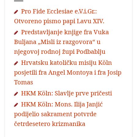
Pro Fide Ecclesiae e.V.i.Gr.:
Otvoreno pismo papi Lavu XIV.
Predstavljanje knjige fra Vuka
Buljana „Misli iz razgovora“ u
njegovoj rodnoj župi Podbablju
Hrvatsku katoličku misiju Köln
posjetili fra Angel Montoya i fra Josip
Tomas
HKM Köln: Slavlje prve pričesti
HKM Köln: Mons. Ilija Janjić
podijelio sakrament potvrde
četrdesetero krizmanika