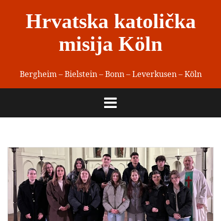
Skip
Hrvatska katolička
to
content
misija Köln
Bergheim – Bielstein – Bonn – Leverkusen – Köln