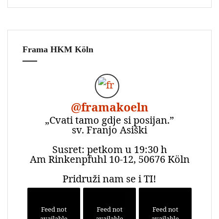
Frama HKM Köln
@
framakoeln
„Cvati tamo gdje si posijan.”
sv. Franjo Asiški
Susret: petkom u 19:30 h
Am Rinkenpfuhl 10-12, 50676 Köln
Pridruži nam se i TI!
Feed not
Feed not
Feed not
available
available
available