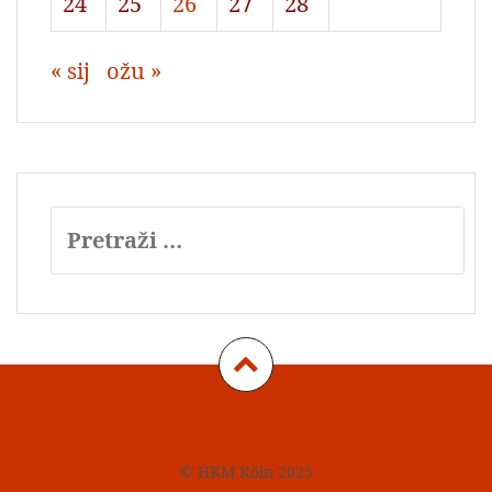
24
25
26
27
28
« sij
ožu »
Pretraži:
Impressum
Datenschutz
Kontakt
© HKM Köln 2025