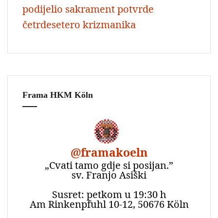
podijelio sakrament potvrde
četrdesetero krizmanika
Frama HKM Köln
@
framakoeln
„Cvati tamo gdje si posijan.”
sv. Franjo Asiški
Susret: petkom u 19:30 h
Am Rinkenpfuhl 10-12, 50676 Köln