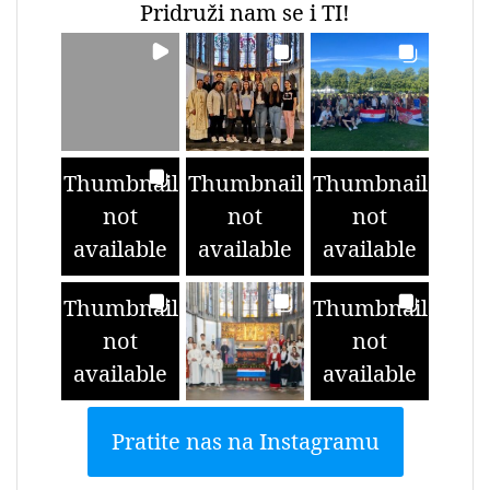
Pridruži nam se i TI!
Thumbnail
Thumbnail
Thumbnail
not
not
not
available
available
available
Thumbnail
Thumbnail
not
not
available
available
Pratite nas na Instagramu