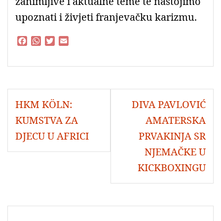
zanimljive i aktualne teme te nastojimo
upoznati i živjeti franjevačku karizmu.
F
W
T
E
a
h
w
m
c
a
i
a
e
t
t
i
b
s
t
l
o
A
e
Navigacija
o
p
r
HKM KÖLN:
DIVA PAVLOVIĆ
objava
k
p
KUMSTVA ZA
AMATERSKA
DJECU U AFRICI
PRVAKINJA SR
NJEMAČKE U
KICKBOXINGU