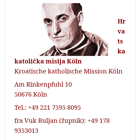
Hr
va
ts
ka
katolička misija Köln
Kroatische katholische Mission Köln
Am Rinkenpfuhl 10
50676 Köln
Tel.: +49 221 7595 8095
fra Vuk Buljan (župnik): +49 178
9353013