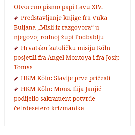
Otvoreno pismo papi Lavu XIV.
Predstavljanje knjige fra Vuka
Buljana „Misli iz razgovora“ u
njegovoj rodnoj župi Podbablju
Hrvatsku katoličku misiju Köln
posjetili fra Angel Montoya i fra Josip
Tomas
HKM Köln: Slavlje prve pričesti
HKM Köln: Mons. Ilija Janjić
podijelio sakrament potvrde
četrdesetero krizmanika