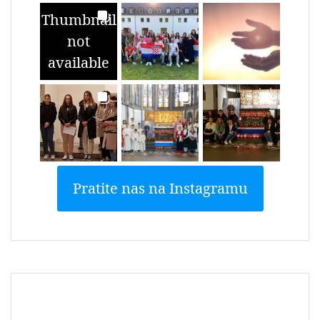
Thumbnail
not
available
Pratite nas na Instagramu