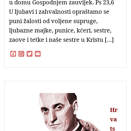
u domu Gospodnjem zauvijek. Ps 23,6
U ljubavi i zahvalnosti opraštamo se
puni žalosti od voljene supruge,
ljubazne majke, punice, kćeri, sestre,
zaove i tetke i naše sestre u Kristu […]
F
W
T
E
a
h
w
m
c
a
i
a
e
t
t
i
b
s
t
l
o
A
e
o
p
r
k
p
Hr
va
ts