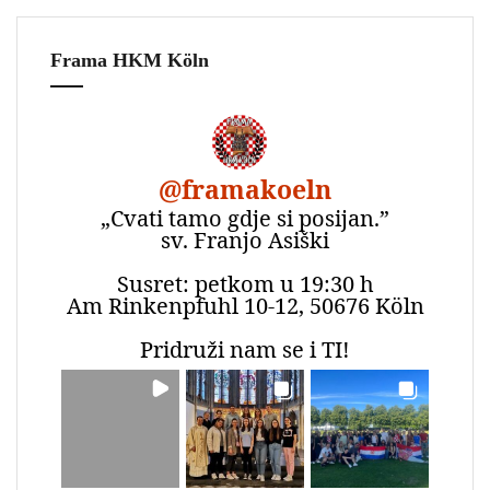
Frama HKM Köln
@
framakoeln
„Cvati tamo gdje si posijan.”
sv. Franjo Asiški
Susret: petkom u 19:30 h
Am Rinkenpfuhl 10-12, 50676 Köln
Pridruži nam se i TI!