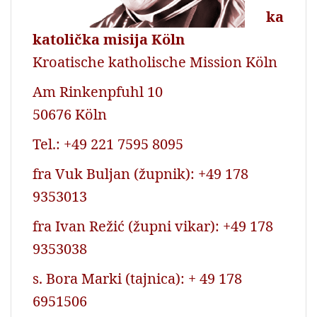
ka
katolička misija Köln
Kroatische katholische Mission Köln
Am Rinkenpfuhl 10
50676 Köln
Tel.: +49 221 7595 8095
fra Vuk Buljan (župnik): +49 178
9353013
fra Ivan Režić (župni vikar): +49 178
9353038
s. Bora Marki (tajnica): + 49 178
6951506