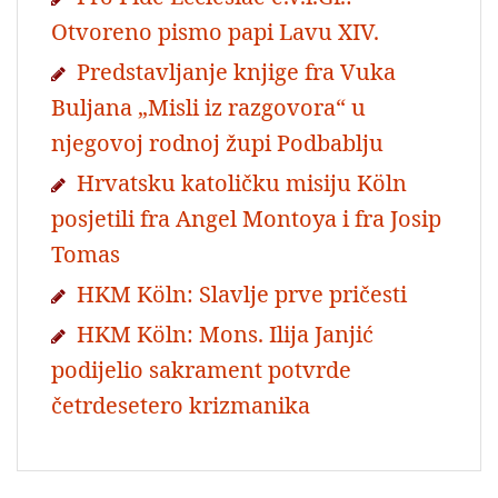
Otvoreno pismo papi Lavu XIV.
Predstavljanje knjige fra Vuka
Buljana „Misli iz razgovora“ u
njegovoj rodnoj župi Podbablju
Hrvatsku katoličku misiju Köln
posjetili fra Angel Montoya i fra Josip
Tomas
HKM Köln: Slavlje prve pričesti
HKM Köln: Mons. Ilija Janjić
podijelio sakrament potvrde
četrdesetero krizmanika