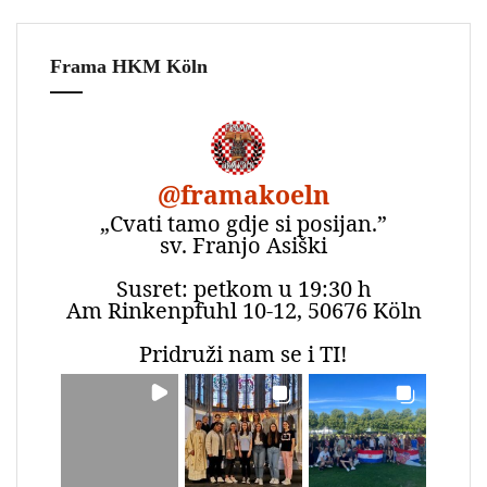
Frama HKM Köln
@
framakoeln
„Cvati tamo gdje si posijan.”
sv. Franjo Asiški
Susret: petkom u 19:30 h
Am Rinkenpfuhl 10-12, 50676 Köln
Pridruži nam se i TI!