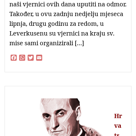
naši vjernici ovih dana uputiti na odmor.
Također, u ovu zadnju nedjelju mjeseca
lipnja, drugu godinu za redom, u
Leverkusenu su vjernici na kraju sv.
mise sami organizirali […]
F
W
T
E
a
h
w
m
c
a
i
a
e
t
t
i
b
s
t
l
o
A
e
o
p
r
k
p
Hr
va
ts