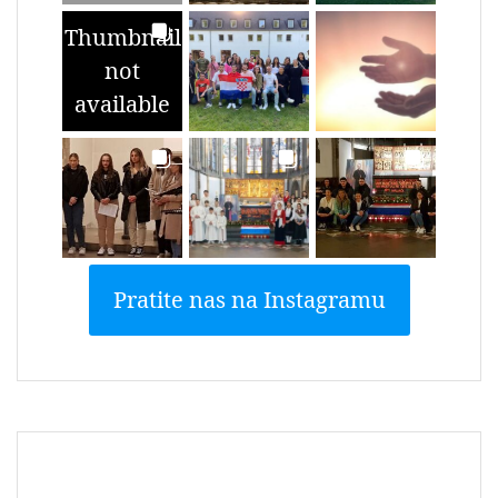
Thumbnail
not
available
Pratite nas na Instagramu