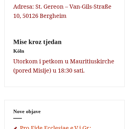
Adresa: St. Gereon – Van-Gils-Straße
10, 50126 Bergheim
Mise kroz tjedan
Köln
Utorkom i petkom u Mauritiuskirche
(pored Misije) u 18:30 sati.
Nove objave
Pro Fide Ecclesiae e.V.i.Gr.: