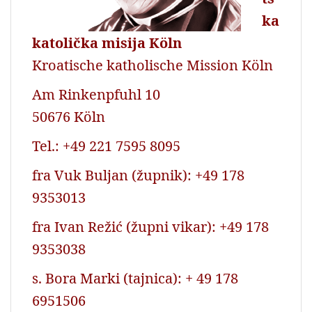
ka
katolička misija Köln
Kroatische katholische Mission Köln
Am Rinkenpfuhl 10
50676 Köln
Tel.: +49 221 7595 8095
fra Vuk Buljan (župnik): +49 178
9353013
fra Ivan Režić (župni vikar): +49 178
9353038
s. Bora Marki (tajnica): + 49 178
6951506