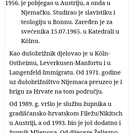
je pobjegao u Austriju, a onda u
Njemačku. Studirao je slavistiku i
teologiju u Bonnu. Zaređen je za
svećenika 15.07.1965. u Katedrali u
Kölnu.
Kao dušobrižnik djelovao je u Köln-
Ostheimu, Leverkusen-Manfortu i u
Langenfeld-Immigratu. Od 1971. godine
uz dušobrižništvo Nijemaca preuzeo je i
brigu za Hrvate na tom području.
Od 1989. g. vršio je službu župnika u
gradišćansko-hrvatskom Filežu/Nikitsch
u Austriji, a od 1993. bio je još dodatno i
župnik Mljenova. Od dijeceze Željezno