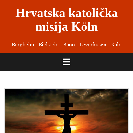
Skip
Hrvatska katolička
to
content
misija Köln
Bergheim – Bielstein – Bonn – Leverkusen – Köln