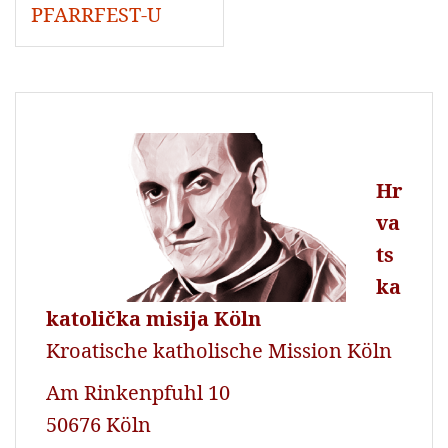
PFARRFEST-U
Hr
va
ts
ka
katolička misija Köln
Kroatische katholische Mission Köln
Am Rinkenpfuhl 10
50676 Köln