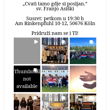
„Cvati tamo gdje si posijan.”
sv. Franjo Asiški
Susret: petkom u 19:30 h
Am Rinkenpfuhl 10-12, 50676 Köln
Pridruži nam se i TI!
Thumbnail
not
available