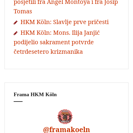
posjetili fra Angel Montoya i fra Josip
Tomas
HKM Köln: Slavlje prve pričesti
HKM Köln: Mons. Ilija Janjić
podijelio sakrament potvrde
četrdesetero krizmanika
Frama HKM Köln
@
framakoeln