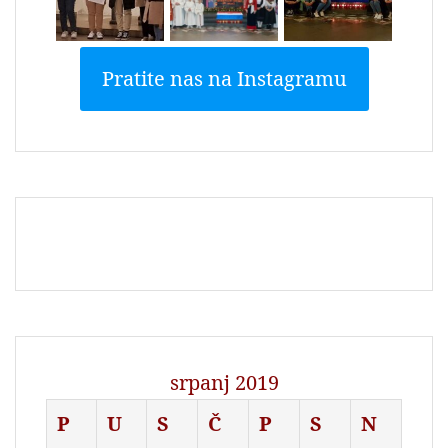
Pratite nas na Instagramu
srpanj 2019
P
U
S
Č
P
S
N