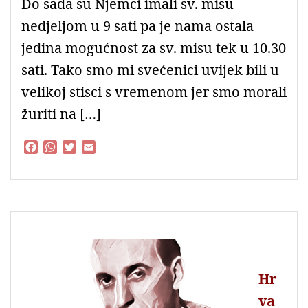
Do sada su Njemci imali sv. misu
nedjeljom u 9 sati pa je nama ostala
jedina mogućnost za sv. misu tek u 10.30
sati. Tako smo mi svećenici uvijek bili u
velikoj stisci s vremenom jer smo morali
žuriti na […]
F
W
T
E
a
h
w
m
c
a
i
a
e
t
t
i
b
s
t
l
o
A
e
o
p
r
k
p
Hr
va