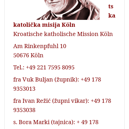
ts
ka
katolička misija Köln
Kroatische katholische Mission Köln
Am Rinkenpfuhl 10
50676 Köln
Tel.: +49 221 7595 8095
fra Vuk Buljan (župnik): +49 178
9353013
fra Ivan Režić (župni vikar): +49 178
9353038
s. Bora Marki (tajnica): + 49 178