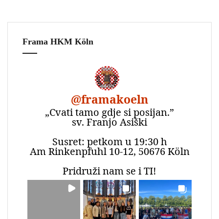
Frama HKM Köln
@
framakoeln
„Cvati tamo gdje si posijan.”
sv. Franjo Asiški
Susret: petkom u 19:30 h
Am Rinkenpfuhl 10-12, 50676 Köln
Pridruži nam se i TI!