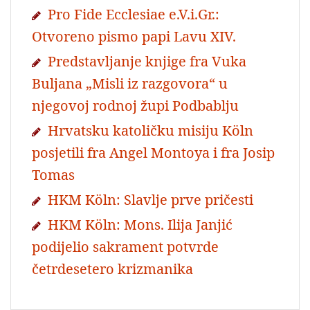
Pro Fide Ecclesiae e.V.i.Gr.:
Otvoreno pismo papi Lavu XIV.
Predstavljanje knjige fra Vuka
Buljana „Misli iz razgovora“ u
njegovoj rodnoj župi Podbablju
Hrvatsku katoličku misiju Köln
posjetili fra Angel Montoya i fra Josip
Tomas
HKM Köln: Slavlje prve pričesti
HKM Köln: Mons. Ilija Janjić
podijelio sakrament potvrde
četrdesetero krizmanika