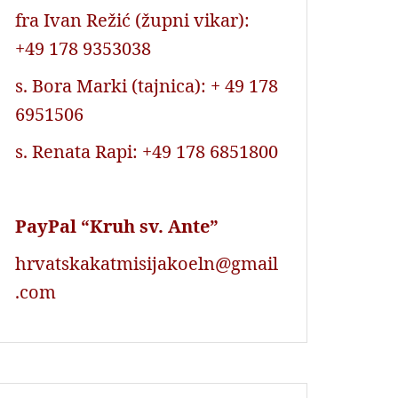
fra Ivan Režić (župni vikar):
+49 178 9353038
s. Bora Marki (tajnica): + 49 178
6951506
s. Renata Rapi: +49 178 6851800
PayPal “Kruh sv. Ante”
hrvatskakatmisijakoeln@gmail
.com