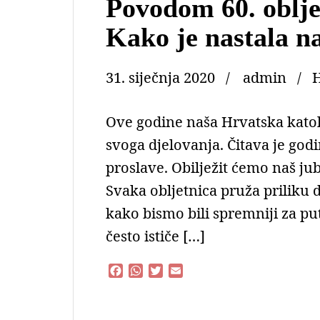
Povodom 60. oblj
Kako je nastala n
31. siječnja 2020
admin
Ove godine naša Hrvatska katoli
svoga djelovanja. Čitava je god
proslave. Obilježit ćemo naš jub
Svaka obljetnica pruža priliku d
kako bismo bili spremniji za pu
često ističe […]
F
W
T
E
a
h
w
m
c
a
i
a
e
t
t
i