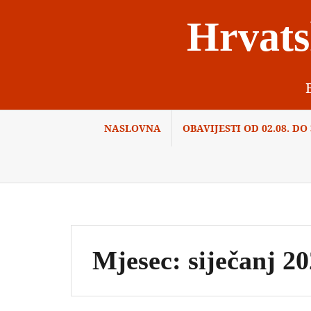
Skip
Hrvats
to
content
NASLOVNA
OBAVIJESTI OD 02.08. DO 3
Mjesec:
siječanj 20