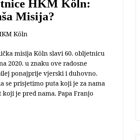
etnice HKM Köln:
aša Misija?
HKM Köln
čka misija Köln slavi 60. obljetnicu
ina 2020. u znaku ove radosne
ilej ponajprije vjerski i duhovno.
a se prisjetimo puta koji je za nama
t koji je pred nama. Papa Franjo