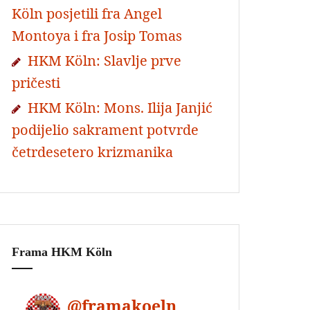
Köln posjetili fra Angel
Montoya i fra Josip Tomas
HKM Köln: Slavlje prve
pričesti
HKM Köln: Mons. Ilija Janjić
podijelio sakrament potvrde
četrdesetero krizmanika
Frama HKM Köln
@
framakoeln