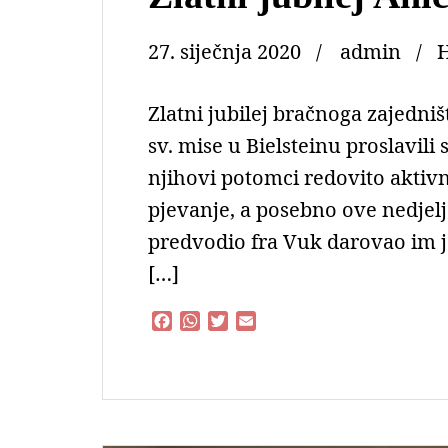
27. siječnja 2020
admin
Zlatni jubilej bračnoga zajedniš
sv. mise u Bielsteinu proslavili 
njihovi potomci redovito aktivni
pjevanje, a posebno ove nedjelj
predvodio fra Vuk darovao im je
[…]
F
W
T
E
a
h
w
m
c
a
i
a
e
t
t
i
b
s
t
l
o
A
e
o
p
r