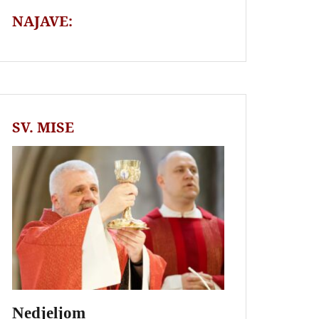
NAJAVE:
SV. MISE
Nedjeljom