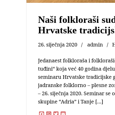
Naši folkloraši su
Hrvatske tradicijs
26. siječnja 2020
admin
Jedanaest folkloraša i folkloraš
tuđini“ koja već 40 godina djelu
seminaru Hrvatske tradicijske g
jadranske folklorno – plesne zo
– 26. siječnja 2020. Seminar se 
skupine “Adria” i Tanje […]
F
W
T
E