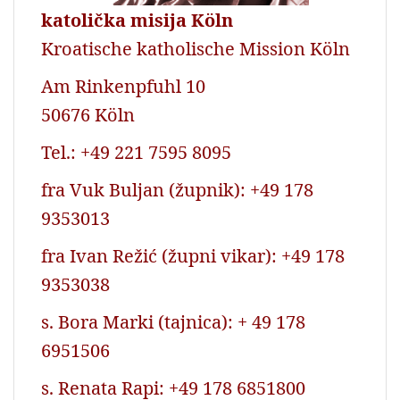
katolička misija Köln
Kroatische katholische Mission Köln
Am Rinkenpfuhl 10
50676 Köln
Tel.: +49 221 7595 8095
fra Vuk Buljan (župnik): +49 178
9353013
fra Ivan Režić (župni vikar): +49 178
9353038
s. Bora Marki (tajnica): + 49 178
6951506
s. Renata Rapi: +49 178 6851800