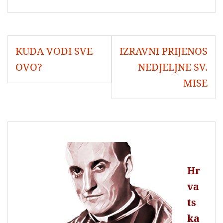
c
a
i
a
e
t
t
i
b
s
t
l
o
A
e
Navigacija
o
p
r
KUDA VODI SVE
IZRAVNI PRIJENOS
objava
k
p
OVO?
NEDJELJNE SV.
MISE
Hr
va
ts
ka