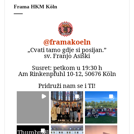
Frama HKM Köln
@
framakoeln
„Cvati tamo gdje si posijan.”
sv. Franjo Asiški
Susret: petkom u 19:30 h
Am Rinkenpfuhl 10-12, 50676 Köln
Pridruži nam se i TI!
Thumbnail