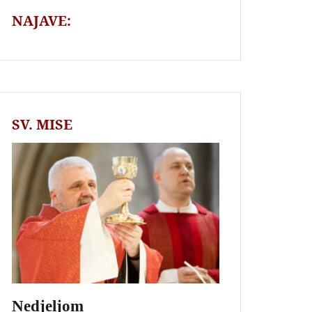
NAJAVE:
SV. MISE
Nedjeljom