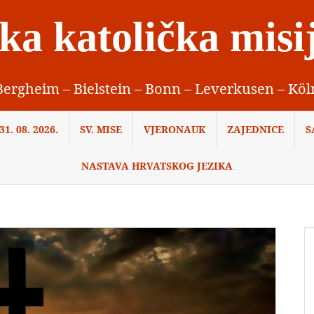
ka katolička misi
Bergheim – Bielstein – Bonn – Leverkusen – Köl
1. 08. 2026.
SV. MISE
VJERONAUK
ZAJEDNICE
S
NASTAVA HRVATSKOG JEZIKA