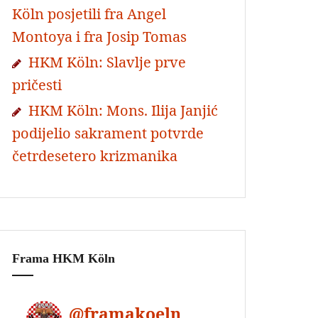
Köln posjetili fra Angel
Montoya i fra Josip Tomas
HKM Köln: Slavlje prve
pričesti
HKM Köln: Mons. Ilija Janjić
podijelio sakrament potvrde
četrdesetero krizmanika
Frama HKM Köln
@
framakoeln