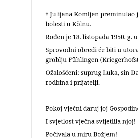
† Julijana Komljen preminulao 
bolesti u Kölnu.
Rođen je 18. listopada 1950. g.
Sprovodni obredi će biti u utora
groblju Fühlingen (Kriegerhofs
Ožalošćeni: suprug Luka, sin Dal
rodbina i prijatelji.
Pokoj vječni daruj joj Gospodin
I svjetlost vječna svijetlila njoj!
Počivala u miru Božjem!