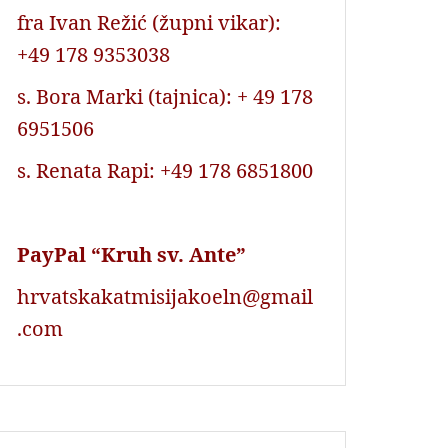
fra Ivan Režić (župni vikar):
+49 178 9353038
s. Bora Marki (tajnica): + 49 178
6951506
s. Renata Rapi: +49 178 6851800
PayPal “Kruh sv. Ante”
hrvatskakatmisijakoeln@gmail
.com