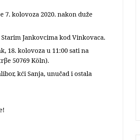
je 7. kolovoza 2020. nakon duže
 u Starim Jankovcima kod Vinkovaca.
k, 18. kolovoza u 11:00 sati na
trβe 50769 Köln).
ibor, kći Sanja, unučad i ostala
e!