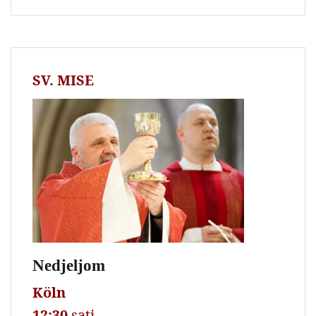
SV. MISE
Nedjeljom
Köln
12:30
sati