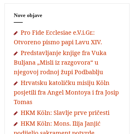
Nove objave
Pro Fide Ecclesiae e.V.i.Gr.:
Otvoreno pismo papi Lavu XIV.
Predstavljanje knjige fra Vuka
Buljana „Misli iz razgovora“ u
njegovoj rodnoj župi Podbablju
Hrvatsku katoličku misiju Köln
posjetili fra Angel Montoya i fra Josip
Tomas
HKM Köln: Slavlje prve pričesti
HKM Köln: Mons. Ilija Janjić
podijelio sakrament potvrde