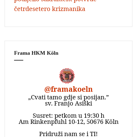
četrdesetero krizmanika
Frama HKM Köln
@
framakoeln
„Cvati tamo gdje si posijan.”
sv. Franjo Asiški
Susret: petkom u 19:30 h
Am Rinkenpfuhl 10-12, 50676 Köln
Pridruži nam se i TI!