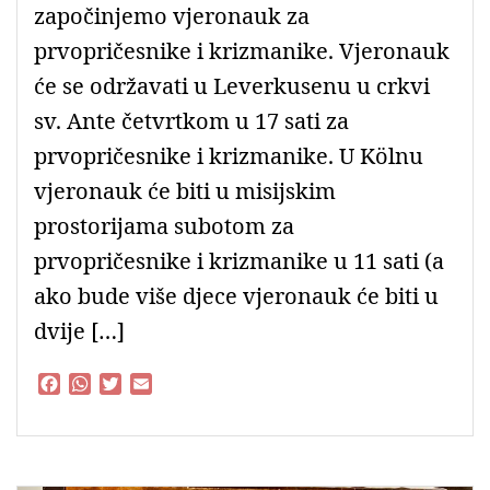
započinjemo vjeronauk za
prvopričesnike i krizmanike. Vjeronauk
će se održavati u Leverkusenu u crkvi
sv. Ante četvrtkom u 17 sati za
prvopričesnike i krizmanike. U Kölnu
vjeronauk će biti u misijskim
prostorijama subotom za
prvopričesnike i krizmanike u 11 sati (a
ako bude više djece vjeronauk će biti u
dvije […]
F
W
T
E
a
h
w
m
c
a
i
a
e
t
t
i
b
s
t
l