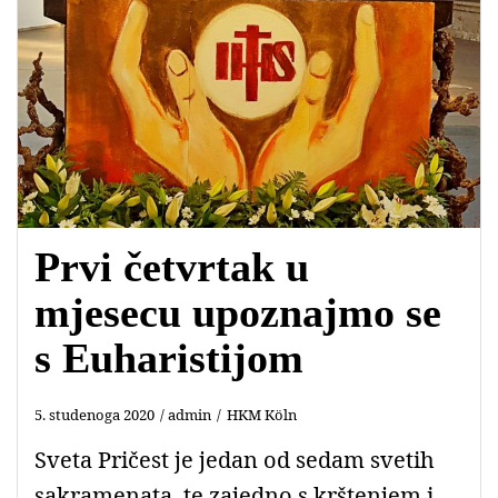
o
A
e
o
p
r
k
p
Prvi četvrtak u
mjesecu upoznajmo se
s Euharistijom
5. studenoga 2020
admin
HKM Köln
Sveta Pričest je jedan od sedam svetih
sakramenata, te zajedno s krštenjem i