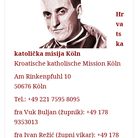
Hr
va
ts
ka
katolička misija Köln
Kroatische katholische Mission Köln
Am Rinkenpfuhl 10
50676 Köln
Tel.: +49 221 7595 8095
fra Vuk Buljan (župnik): +49 178
9353013
fra Ivan Režić (župni vikar): +49 178