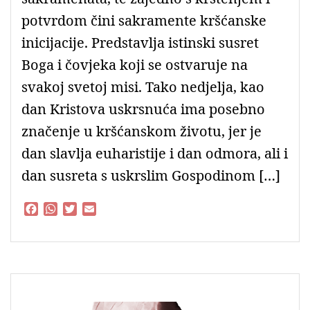
potvrdom čini sakramente kršćanske
inicijacije. Predstavlja istinski susret
Boga i čovjeka koji se ostvaruje na
svakoj svetoj misi. Tako nedjelja, kao
dan Kristova uskrsnuća ima posebno
značenje u kršćanskom životu, jer je
dan slavlja euharistije i dan odmora, ali i
dan susreta s uskrslim Gospodinom […]
F
W
T
E
a
h
w
m
c
a
i
a
e
t
t
i
b
s
t
l
o
A
e
o
p
r
k
p