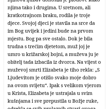
njima tako i drugima. U sretnom, ali
kratkotrajnom braku, rodila je troje
djece. Svojoj djeci je stavila na srce da
im Bog uvijek i jedini bude na prvom
mjestu. Bog pa sve ostalo. Dok je bila
trudna s trećim djetetom, muž joj je
umro u križarskoj bojni, a muževa ju je
obitelj tada izbacila iz dvorca. Na vijest o
muževoj smrti Elizabeta je tiho rekla: „S
Ljudevitom je otišlo svako moje dobro
na ovom svijetu“. Ipak s velikom vjerom
u Krista, Elizabeta je ustrajala u svim
kušnjama i sve prepustila u Božje ruke,
odrekla se svih prolaznih stvari ovoga