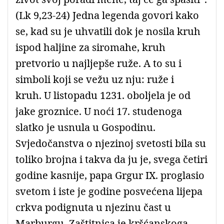
(Lk 9,23-24) Jedna legenda govori kako
se, kad su je uhvatili dok je nosila kruh
ispod haljine za siromahe, kruh
pretvorio u najljepše ruže. A to su i
simboli koji se vežu uz nju: ruže i
kruh. U listopadu 1231. oboljela je od
jake groznice. U noći 17. studenoga
slatko je usnula u Gospodinu.
Svjedočanstva o njezinoj svetosti bila su
toliko brojna i takva da ju je, svega četiri
godine kasnije, papa Grgur IX. proglasio
svetom i iste je godine posvećena lijepa
crkva podignuta u njezinu čast u
Marburgu. Zaštitnica je kršćanskoga