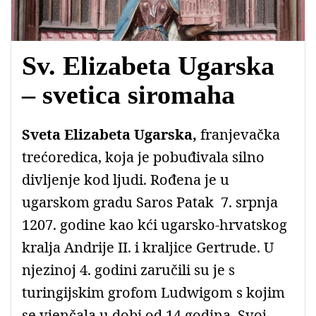
Sv. Elizabeta Ugarska
– svetica siromaha
Sveta Elizabeta Ugarska,
franjevačka
trećoredica, koja je pobuđivala silno
divljenje kod ljudi. Rođena je u
ugarskom gradu Saros Patak 7. srpnja
1207. godine kao kći ugarsko-hrvatskog
kralja Andrije
II.
i kraljice Gertrude. U
njezinoj 4. godini zaručili su je s
turingijskim grofom
Ludwigom
s kojim
se vjenčala u dobi od 14 godina. Svoj