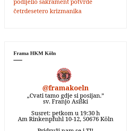
podijelio sakrament potvrde
četrdesetero krizmanika
Frama HKM Köln
@
framakoeln
„Cvati tamo gdje si posijan.”
sv. Franjo Asiški
Susret: petkom u 19:30 h
Am Rinkenpfuhl 10-12, 50676 Köln
Pridruži nam se i TI!