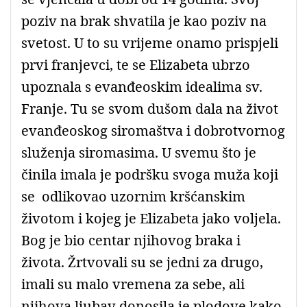
poziv na brak shvatila je kao poziv na
svetost. U to su vrijeme onamo prispjeli
prvi franjevci, te se Elizabeta ubrzo
upoznala s evanđeoskim idealima sv.
Franje. Tu se svom dušom dala na život
evanđeoskog siromaštva i dobrotvornog
služenja siromasima. U svemu što je
činila imala je podršku svoga muža koji
se odlikovao uzornim kršćanskim
životom i kojeg je Elizabeta jako voljela.
Bog je bio centar njihovog braka i
života. Žrtvovali su se jedni za drugo,
imali su malo vremena za sebe, ali
njihova ljubav donosila je plodove kako