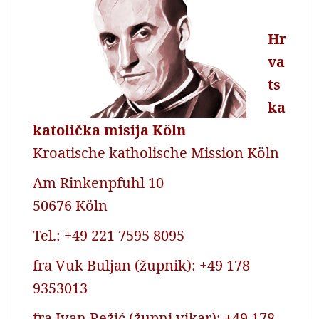
Hr
va
ts
ka
katolička misija Köln
Kroatische katholische Mission Köln
Am Rinkenpfuhl 10
50676 Köln
Tel.: +49 221 7595 8095
fra Vuk Buljan (župnik): +49 178
9353013
fra Ivan Režić (župni vikar): +49 178