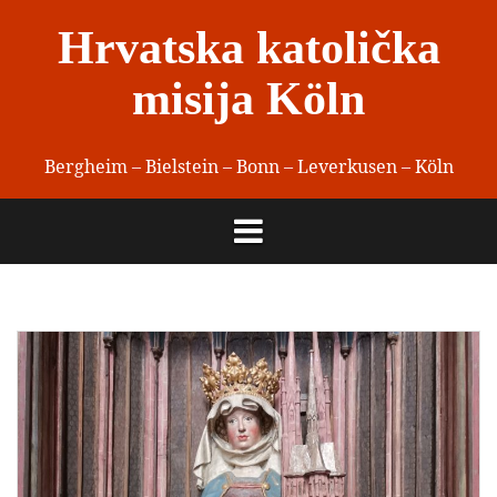
Skip
Hrvatska katolička
to
content
misija Köln
Bergheim – Bielstein – Bonn – Leverkusen – Köln