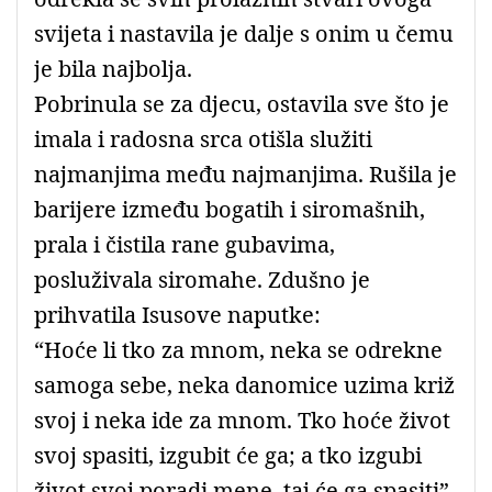
svijeta i nastavila je dalje s onim u čemu
je bila najbolja.
Pobrinula se za djecu, ostavila sve što je
imala i radosna srca otišla služiti
najmanjima među najmanjima. Rušila je
barijere između bogatih i siromašnih,
prala i čistila rane gubavima,
posluživala siromahe. Zdušno je
prihvatila Isusove naputke:
“Hoće li tko za mnom, neka se odrekne
samoga sebe, neka danomice uzima križ
svoj i neka ide za mnom. Tko hoće život
svoj spasiti, izgubit će ga; a tko izgubi
život svoj poradi mene, taj će ga spasiti”.