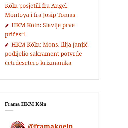
Köln posjetili fra Angel
Montoya i fra Josip Tomas
HKM Köln: Slavlje prve
pričesti
HKM Köln: Mons. Ilija Janjić
podijelio sakrament potvrde
četrdesetero krizmanika
Frama HKM Köln
@
framakoeln