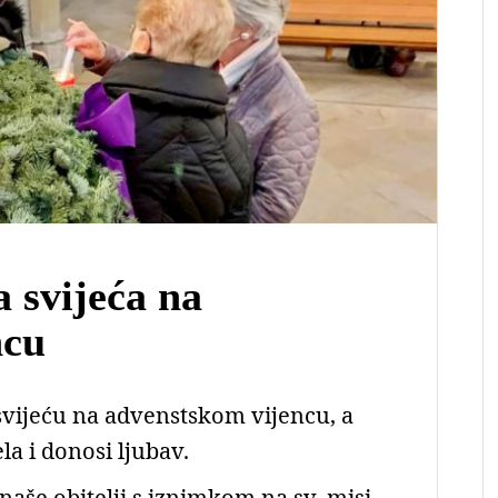
a svijeća na
ncu
svijeću na advenstskom vijencu, a
la i donosi ljubav.
naše obitelji s iznimkom na sv. misi