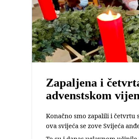
Zapaljena i četvrt
advenstskom vije
Konačno smo zapalili i četvrtu 
ova svijeća se zove Svijeća anđe
To su i danas uglavnom učinile 