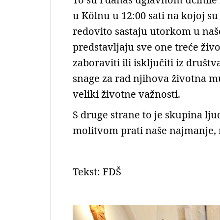
u Kölnu u 12:00 sati na kojoj su 
redovito sastaju utorkom u našoj
predstavljaju sve one treće živ
zaboraviti ili isključiti iz druš
snage za rad njihova životna m
veliki životne važnosti.
S druge strane to je skupina lju
molitvom prati naše najmanje, m
Tekst: FDŠ