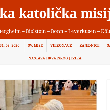
ka katolička misi
Bergheim – Bielstein – Bonn – Leverkusen – Köl
1. 08. 2026.
SV. MISE
VJERONAUK
ZAJEDNICE
S
NASTAVA HRVATSKOG JEZIKA