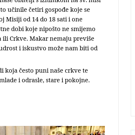
to učinile četiri gospođe koje se
 Misiji od 14 do 18 sati i one
otne dobi koje nipošto ne smijemo
tva ili Crkve. Makar nemaju previše
udrost i iskustvo može nam biti od
di koja često puni naše crkve te
lade i odrasle, stare i pokojne.