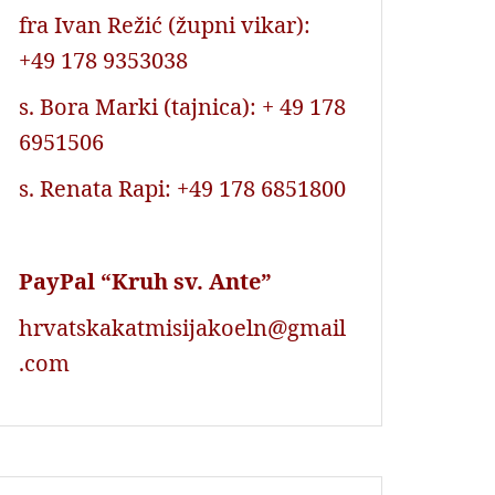
fra Ivan Režić (župni vikar):
+49 178 9353038
s. Bora Marki (tajnica): + 49 178
6951506
s. Renata Rapi: +49 178 6851800
PayPal “Kruh sv. Ante”
hrvatskakatmisijakoeln@gmail
.com