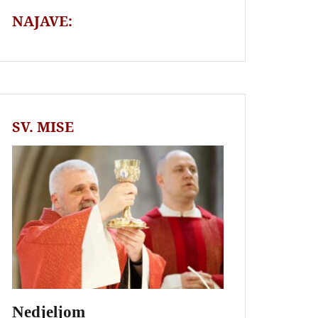
NAJAVE:
SV. MISE
Nedjeljom