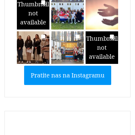
Thumbnail
not
available
Thumbnail
not
available
Pratite nas na Instagramu