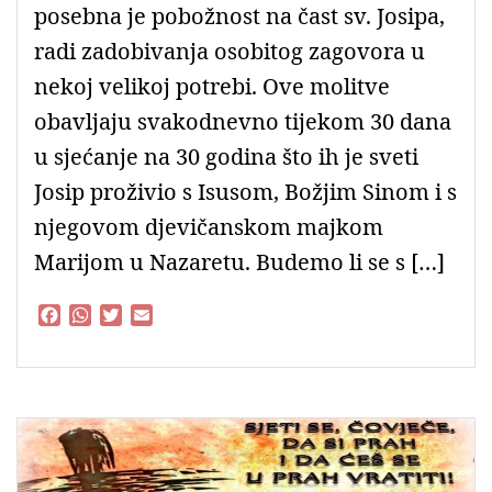
posebna je pobožnost na čast sv. Josipa,
radi zadobivanja osobitog zagovora u
nekoj velikoj potrebi. Ove molitve
obavljaju svakodnevno tijekom 30 dana
u sjećanje na 30 godina što ih je sveti
Josip proživio s Isusom, Božjim Sinom i s
njegovom djevičanskom majkom
Marijom u Nazaretu. Budemo li se s […]
F
W
T
E
a
h
w
m
c
a
i
a
e
t
t
i
b
s
t
l
o
A
e
o
p
r
k
p