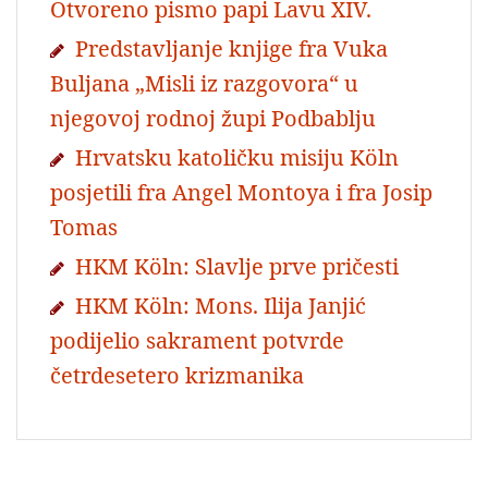
Otvoreno pismo papi Lavu XIV.
Predstavljanje knjige fra Vuka
Buljana „Misli iz razgovora“ u
njegovoj rodnoj župi Podbablju
Hrvatsku katoličku misiju Köln
posjetili fra Angel Montoya i fra Josip
Tomas
HKM Köln: Slavlje prve pričesti
HKM Köln: Mons. Ilija Janjić
podijelio sakrament potvrde
četrdesetero krizmanika