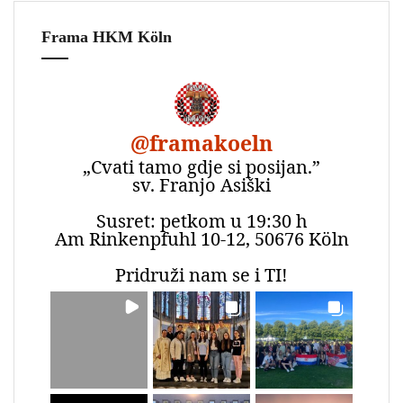
Frama HKM Köln
@
framakoeln
„Cvati tamo gdje si posijan.”
sv. Franjo Asiški
Susret: petkom u 19:30 h
Am Rinkenpfuhl 10-12, 50676 Köln
Pridruži nam se i TI!