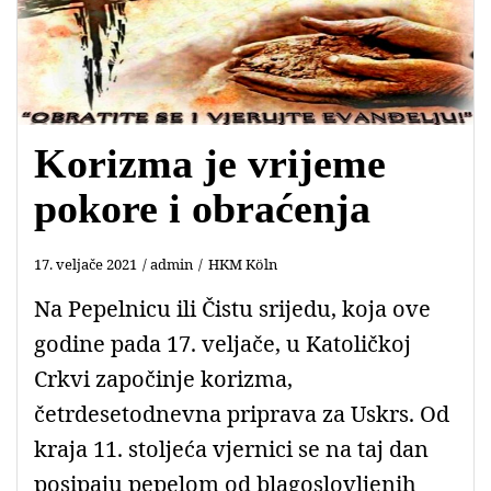
Korizma je vrijeme
pokore i obraćenja
17. veljače 2021
admin
HKM Köln
Na Pepelnicu ili Čistu srijedu, koja ove
godine pada 17. veljače, u Katoličkoj
Crkvi započinje korizma,
četrdesetodnevna priprava za Uskrs. Od
kraja 11. stoljeća vjernici se na taj dan
posipaju pepelom od blagoslovljenih