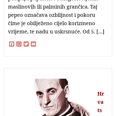
maslinovih ili palminih grančica. Taj
pepeo označava ozbiljnost i pokoru
čime je obilježeno cijelo korizmeno
vrijeme, te nadu u uskrsnuće. Od 5. […]
F
W
T
E
a
h
w
m
c
a
i
a
e
t
t
i
b
s
t
l
o
A
e
o
p
r
k
p
Hr
va
ts