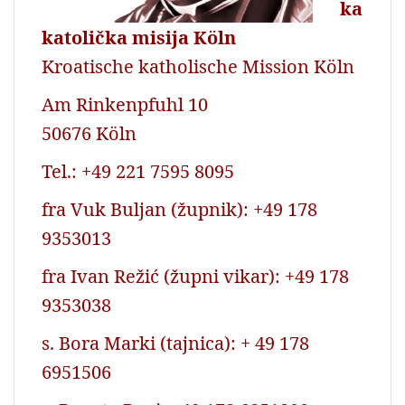
ka
katolička misija Köln
Kroatische katholische Mission Köln
Am Rinkenpfuhl 10
50676 Köln
Tel.: +49 221 7595 8095
fra Vuk Buljan (župnik): +49 178
9353013
fra Ivan Režić (župni vikar): +49 178
9353038
s. Bora Marki (tajnica): + 49 178
6951506