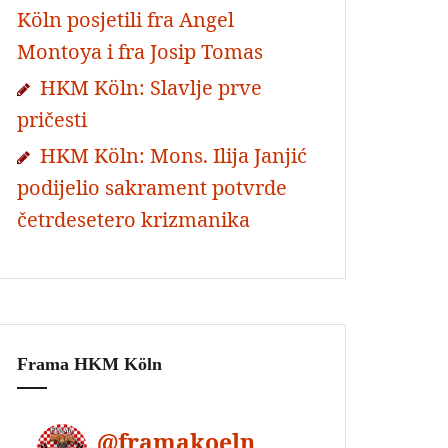
Köln posjetili fra Angel
Montoya i fra Josip Tomas
HKM Köln: Slavlje prve
pričesti
HKM Köln: Mons. Ilija Janjić
podijelio sakrament potvrde
četrdesetero krizmanika
Frama HKM Köln
@
framakoeln