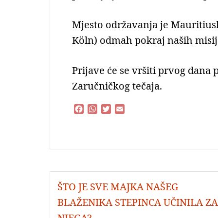
Mjesto održavanja je Mauritiusk
Köln) odmah pokraj naših misijs
Prijave će se vršiti prvog dana 
Zaručničkog tečaja.
F
W
T
E
a
h
w
m
c
a
i
a
e
t
t
i
b
s
t
l
o
A
e
o
p
r
Navigacija
k
p
ŠTO JE SVE MAJKA NAŠEG
objava
BLAŽENIKA STEPINCA UČINILA ZA
NJEGA?