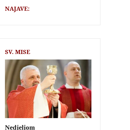
NAJAVE:
SV. MISE
Nedjeljom