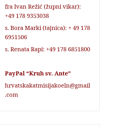
fra Ivan Režić (župni vikar):
+49 178 9353038
s. Bora Marki (tajnica): + 49 178
6951506
s. Renata Rapi: +49 178 6851800
PayPal “Kruh sv. Ante”
hrvatskakatmisijakoeln@gmail
.com