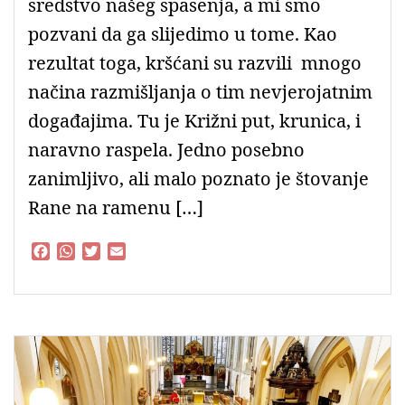
sredstvo našeg spasenja, a mi smo
pozvani da ga slijedimo u tome. Kao
rezultat toga, kršćani su razvili mnogo
načina razmišljanja o tim nevjerojatnim
događajima. Tu je Križni put, krunica, i
naravno raspela. Jedno posebno
zanimljivo, ali malo poznato je štovanje
Rane na ramenu […]
F
W
T
E
a
h
w
m
c
a
i
a
e
t
t
i
b
s
t
l
o
A
e
o
p
r
k
p