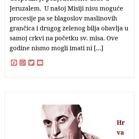
Jeruzalem. U našoj Misiji nisu moguće
procesije pa se blagoslov maslinovih
grančica i drugog zelenog bilja obavlja u
samoj crkvi na početku sv. misa. Ove
godine nismo mogli imati ni […]
F
W
T
E
a
h
w
m
c
a
i
a
e
t
t
i
b
s
t
l
o
A
e
o
p
r
k
p
Hr
va