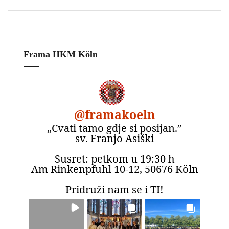
Frama HKM Köln
@
framakoeln
„Cvati tamo gdje si posijan.”
sv. Franjo Asiški
Susret: petkom u 19:30 h
Am Rinkenpfuhl 10-12, 50676 Köln
Pridruži nam se i TI!