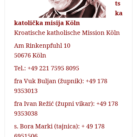
ts
ka
katolička misija Köln
Kroatische katholische Mission Köln
Am Rinkenpfuhl 10
50676 Köln
Tel.: +49 221 7595 8095
fra Vuk Buljan (župnik): +49 178
9353013
fra Ivan Režić (župni vikar): +49 178
9353038
s. Bora Marki (tajnica): + 49 178
6951506