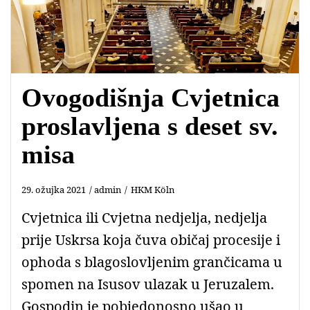
Ovogodišnja Cvjetnica
proslavljena s deset sv.
misa
29. ožujka 2021
admin
HKM Köln
Cvjetnica ili Cvjetna nedjelja, nedjelja
prije Uskrsa koja čuva običaj procesije i
ophoda s blagoslovljenim grančicama u
spomen na Isusov ulazak u Jeruzalem.
Gospodin je pobjedonosno ušao u