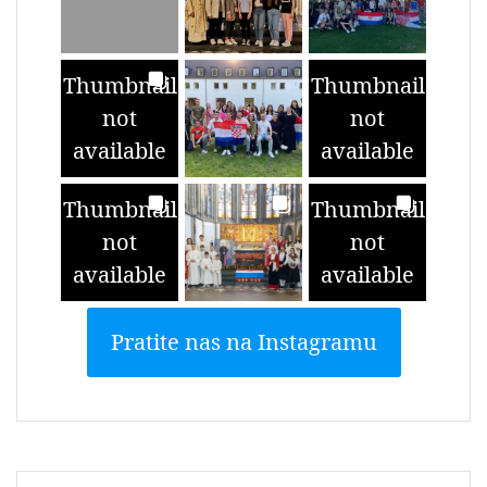
Thumbnail
Thumbnail
not
not
available
available
Thumbnail
Thumbnail
not
not
available
available
Pratite nas na Instagramu