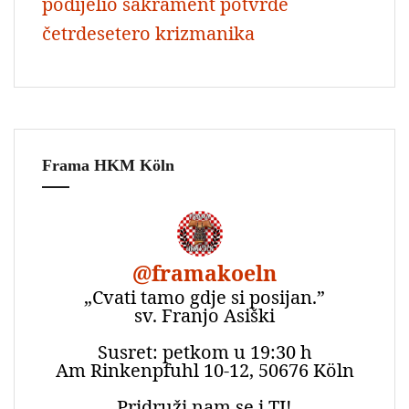
podijelio sakrament potvrde
četrdesetero krizmanika
Frama HKM Köln
@
framakoeln
„Cvati tamo gdje si posijan.”
sv. Franjo Asiški
Susret: petkom u 19:30 h
Am Rinkenpfuhl 10-12, 50676 Köln
Pridruži nam se i TI!