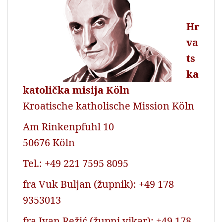
k
p
Hr
va
ts
ka
katolička misija Köln
Kroatische katholische Mission Köln
Am Rinkenpfuhl 10
50676 Köln
Tel.: +49 221 7595 8095
fra Vuk Buljan (župnik): +49 178
9353013
fra Ivan Režić (župni vikar): +49 178