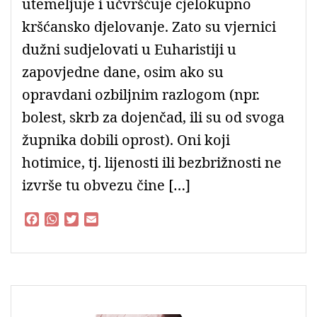
utemeljuje i učvršćuje cjelokupno
kršćansko djelovanje. Zato su vjernici
dužni sudjelovati u Euharistiji u
zapovjedne dane, osim ako su
opravdani ozbiljnim razlogom (npr.
bolest, skrb za dojenčad, ili su od svoga
župnika dobili oprost). Oni koji
hotimice, tj. lijenosti ili bezbrižnosti ne
izvrše tu obvezu čine […]
F
W
T
E
a
h
w
m
c
a
i
a
e
t
t
i
b
s
t
l
o
A
e
o
p
r