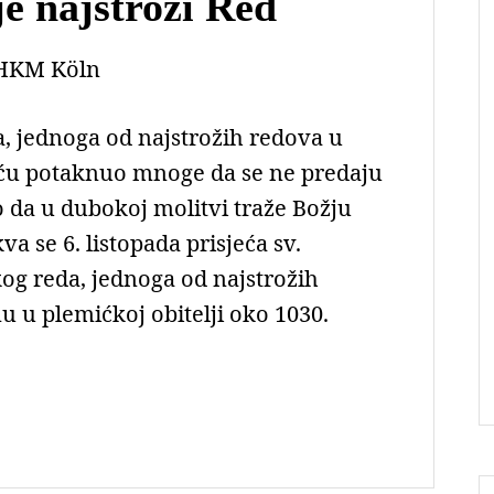
je najstroži Red
HKM Köln
a, jednoga od najstrožih redova u
šću potaknuo mnoge da se ne predaju
 da u dubokoj molitvi traže Božju
va se 6. listopada prisjeća sv.
kog reda, jednoga od najstrožih
u u plemićkoj obitelji oko 1030.