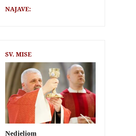
NAJAVE:
SV. MISE
Nedjeljom