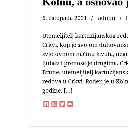
Kölnu, a osnovao 
6. listopada 2021
admin
Utemeljitelj kartuzijanskog red
Crkvi, koji je svojom duhovno
svjetovnom načinu života, nego
ljubav i prenose je drugima. Crk
Brune, utemeljitelj kartuzijans
redova u Crkvi. Rođen je u Köln
godine. […]
F
W
T
E
a
h
w
m
c
a
i
a
e
t
t
i
b
s
t
l