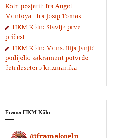
Köln posjetili fra Angel
Montoya i fra Josip Tomas
HKM Köln: Slavlje prve
pričesti
HKM Köln: Mons. Ilija Janjić
podijelio sakrament potvrde
četrdesetero krizmanika
Frama HKM Köln
@
framakoeln