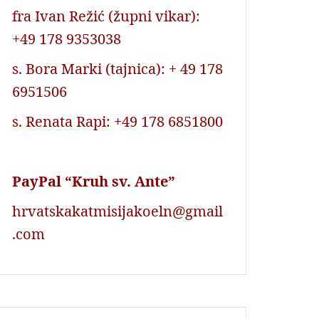
fra Ivan Režić (župni vikar):
+49 178 9353038
s. Bora Marki (tajnica): + 49 178
6951506
s. Renata Rapi: +49 178 6851800
PayPal “Kruh sv. Ante”
hrvatskakatmisijakoeln@gmail
.com