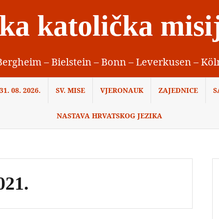
ka katolička misi
Bergheim – Bielstein – Bonn – Leverkusen – Köl
1. 08. 2026.
SV. MISE
VJERONAUK
ZAJEDNICE
S
NASTAVA HRVATSKOG JEZIKA
021.