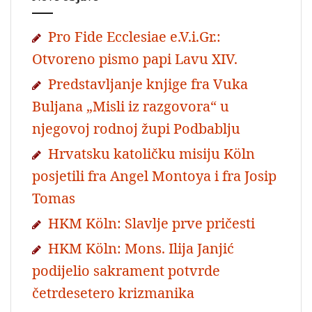
Pro Fide Ecclesiae e.V.i.Gr.:
Otvoreno pismo papi Lavu XIV.
Predstavljanje knjige fra Vuka
Buljana „Misli iz razgovora“ u
njegovoj rodnoj župi Podbablju
Hrvatsku katoličku misiju Köln
posjetili fra Angel Montoya i fra Josip
Tomas
HKM Köln: Slavlje prve pričesti
HKM Köln: Mons. Ilija Janjić
podijelio sakrament potvrde
četrdesetero krizmanika