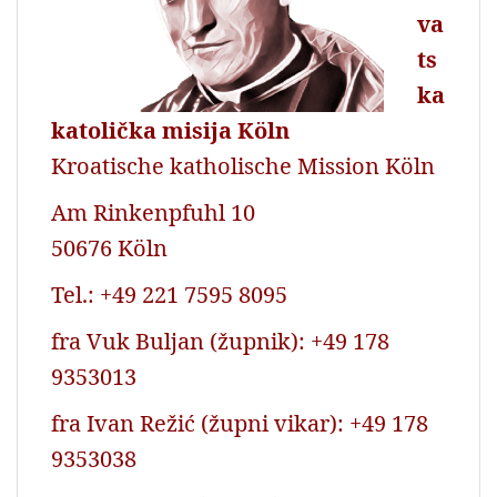
va
ts
ka
katolička misija Köln
Kroatische katholische Mission Köln
Am Rinkenpfuhl 10
50676 Köln
Tel.: +49 221 7595 8095
fra Vuk Buljan (župnik): +49 178
9353013
fra Ivan Režić (župni vikar): +49 178
9353038