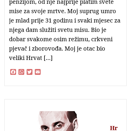
penzijom, od nje najprije platim svete
mise za svoje mrtve. Moj suprug umro
je mlad prije 31 godinu i svaki mjesec za
njega dam služiti svetu misu. Bio je
dobar svakome osim režimu, crkveni
pjevač i zborovođa. Moj je otac bio
veliki Hrvat […]
F
W
T
E
a
h
w
m
c
a
i
a
e
t
t
i
b
s
t
l
o
A
e
o
p
r
k
p
Hr