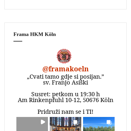
Frama HKM Köln
@
framakoeln
„Cvati tamo gdje si posijan.”
sv. Franjo Asiški
Susret: petkom u 19:30 h
Am Rinkenpfuhl 10-12, 50676 Köln
Pridruži nam se i TI!