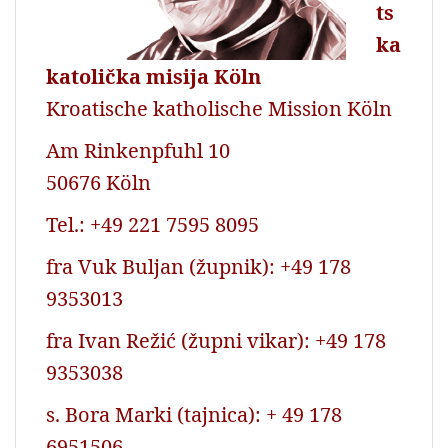
ts
ka
katolička misija Köln
Kroatische katholische Mission Köln
Am Rinkenpfuhl 10
50676 Köln
Tel.: +49 221 7595 8095
fra Vuk Buljan (župnik): +49 178
9353013
fra Ivan Režić (župni vikar): +49 178
9353038
s. Bora Marki (tajnica): + 49 178
6951506