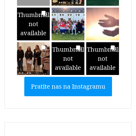
Thumbnail
not
available
Thumbnail
Thumbnail
not
not
available
available
Pratite nas na Instagramu