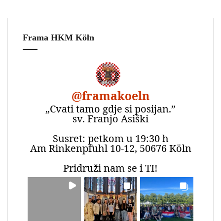
Frama HKM Köln
@
framakoeln
„Cvati tamo gdje si posijan.”
sv. Franjo Asiški
Susret: petkom u 19:30 h
Am Rinkenpfuhl 10-12, 50676 Köln
Pridruži nam se i TI!