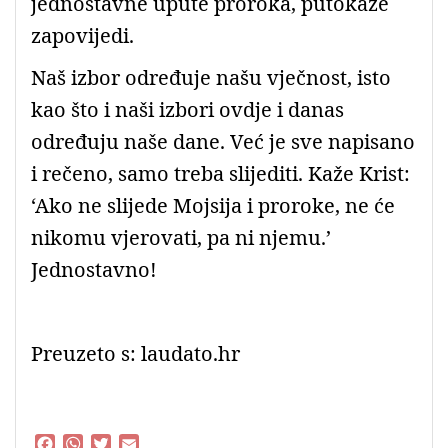
jednostavne upute proroka, putokaze
zapovijedi.
Naš izbor određuje našu vječnost, isto
kao što i naši izbori ovdje i danas
određuju naše dane. Već je sve napisano
i rečeno, samo treba slijediti. Kaže Krist:
‘Ako ne slijede Mojsija i proroke, ne će
nikomu vjerovati, pa ni njemu.’
Jednostavno!
Preuzeto s: laudato.hr
F
W
T
E