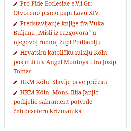
Pro Fide Ecclesiae e.V.i.Gr.:
Otvoreno pismo papi Lavu XIV.
Predstavljanje knjige fra Vuka
Buljana „Misli iz razgovora“ u
njegovoj rodnoj župi Podbablju
Hrvatsku katoličku misiju Köln
posjetili fra Angel Montoya i fra Josip
Tomas
HKM Köln: Slavlje prve pričesti
HKM Köln: Mons. Ilija Janjić
podijelio sakrament potvrde
četrdesetero krizmanika