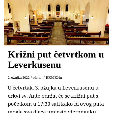
Križni put četvrtkom u
Leverkusenu
2. ožujka 2022
admin
HKM Köln
U četvrtak, 3. ožujka u Leverkusenu u
crkvi sv. Ante održat će se križni put s
početkom u 17:30 sati kako bi ovog puta
mogla sva djeca umjesto vjeronauku