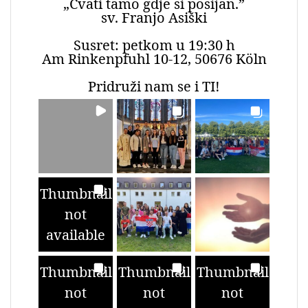
„Cvati tamo gdje si posijan.”
sv. Franjo Asiški
Susret: petkom u 19:30 h
Am Rinkenpfuhl 10-12, 50676 Köln
Pridruži nam se i TI!
Thumbnail
not
available
Thumbnail
Thumbnail
Thumbnail
not
not
not