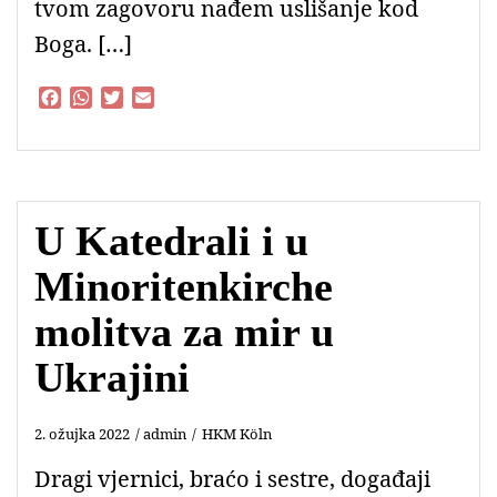
tvom zagovoru nađem uslišanje kod
Boga. […]
F
W
T
E
a
h
w
m
c
a
i
a
e
t
t
i
b
s
t
l
o
A
e
U Katedrali i u
o
p
r
k
p
Minoritenkirche
molitva za mir u
Ukrajini
2. ožujka 2022
admin
HKM Köln
Dragi vjernici, braćo i sestre, događaji