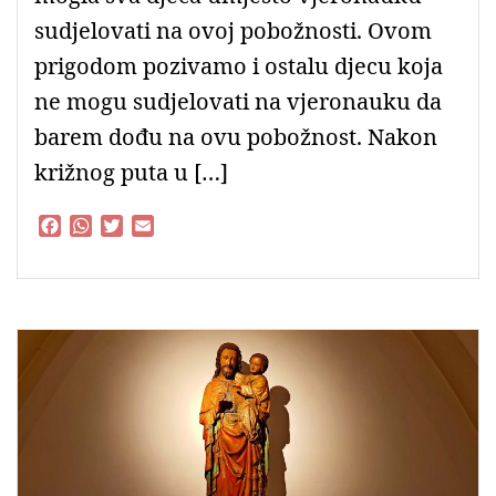
sudjelovati na ovoj pobožnosti. Ovom
prigodom pozivamo i ostalu djecu koja
ne mogu sudjelovati na vjeronauku da
barem dođu na ovu pobožnost. Nakon
križnog puta u […]
F
W
T
E
a
h
w
m
c
a
i
a
e
t
t
i
b
s
t
l
o
A
e
o
p
r
k
p