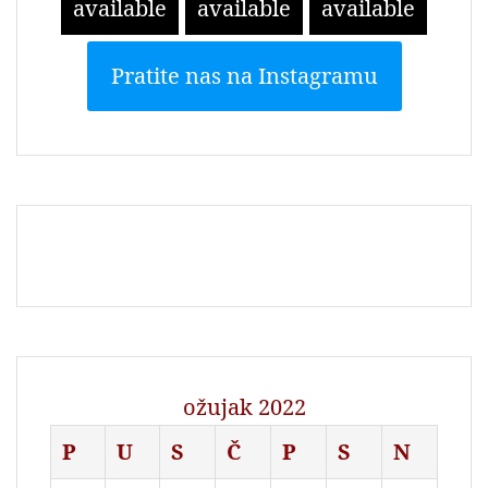
available
available
available
Pratite nas na Instagramu
ožujak 2022
P
U
S
Č
P
S
N