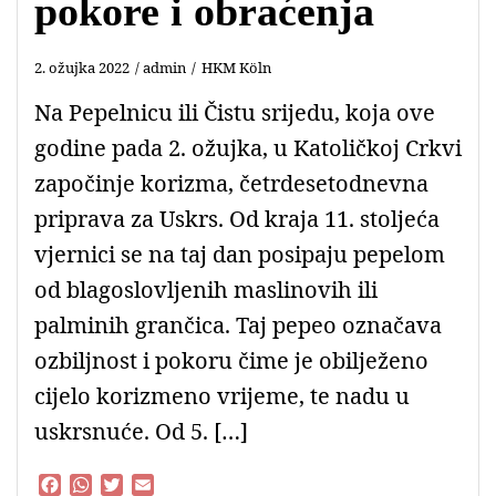
pokore i obraćenja
2. ožujka 2022
admin
HKM Köln
Na Pepelnicu ili Čistu srijedu, koja ove
godine pada 2. ožujka, u Katoličkoj Crkvi
započinje korizma, četrdesetodnevna
priprava za Uskrs. Od kraja 11. stoljeća
vjernici se na taj dan posipaju pepelom
od blagoslovljenih maslinovih ili
palminih grančica. Taj pepeo označava
ozbiljnost i pokoru čime je obilježeno
cijelo korizmeno vrijeme, te nadu u
uskrsnuće. Od 5. […]
F
W
T
E