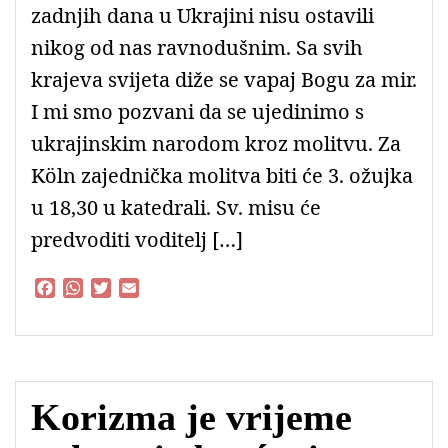
zadnjih dana u Ukrajini nisu ostavili
nikog od nas ravnodušnim. Sa svih
krajeva svijeta diže se vapaj Bogu za mir.
I mi smo pozvani da se ujedinimo s
ukrajinskim narodom kroz molitvu. Za
Köln zajednička molitva biti će 3. ožujka
u 18,30 u katedrali. Sv. misu će
predvoditi voditelj […]
F
W
T
E
a
h
w
m
c
a
i
a
e
t
t
i
b
s
t
l
o
A
e
Korizma je vrijeme
o
p
r
k
p