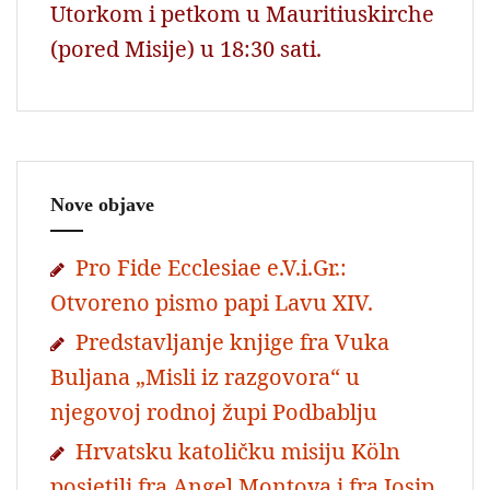
Utorkom i petkom u Mauritiuskirche
(pored Misije) u 18:30 sati.
Nove objave
Pro Fide Ecclesiae e.V.i.Gr.:
Otvoreno pismo papi Lavu XIV.
Predstavljanje knjige fra Vuka
Buljana „Misli iz razgovora“ u
njegovoj rodnoj župi Podbablju
Hrvatsku katoličku misiju Köln
posjetili fra Angel Montoya i fra Josip