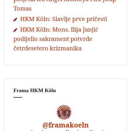
Tomas
HKM Köln: Slavlje prve pričesti
HKM Köln: Mons. Ilija Janjić
podijelio sakrament potvrde
četrdesetero krizmanika
Frama HKM Köln
@
framakoeln