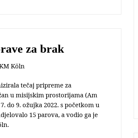
prave za brak
KM Köln
zirala tečaj pripreme za
žan u misijskim prostorijama (Am
7. do 9. ožujka 2022. s početkom u
udjelovalo 15 parova, a vodio ga je
ln.