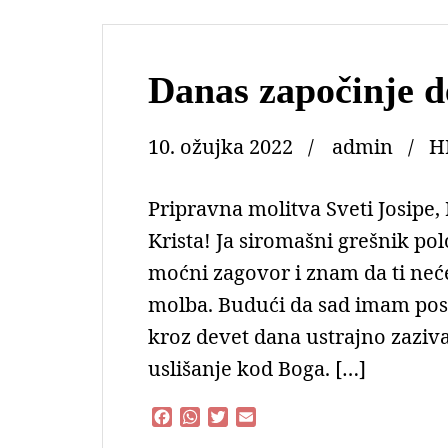
Danas započinje de
10. ožujka 2022
admin
H
Pripravna molitva Sveti Josipe
Krista! Ja siromašni grešnik po
moćni zagovor i znam da ti neće
molba. Budući da sad imam pos
kroz devet dana ustrajno zazi
uslišanje kod Boga. […]
F
W
T
E
a
h
w
m