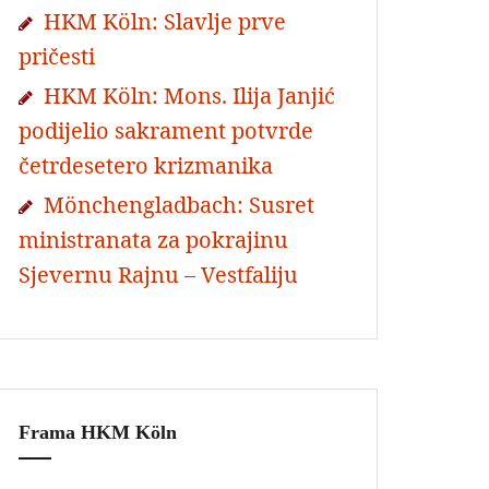
HKM Köln: Slavlje prve
pričesti
HKM Köln: Mons. Ilija Janjić
podijelio sakrament potvrde
četrdesetero krizmanika
Mönchengladbach: Susret
ministranata za pokrajinu
Sjevernu Rajnu – Vestfaliju
Frama HKM Köln