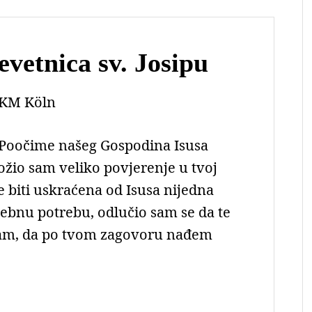
vetnica sv. Josipu
KM Köln
, Poočime našeg Gospodina Isusa
ložio sam veliko povjerenje u tvoj
 biti uskraćena od Isusa nijedna
ebnu potrebu, odlučio sam se da te
vam, da po tvom zagovoru nađem