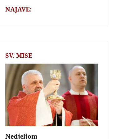
NAJAVE:
SV. MISE
Nedjeljom