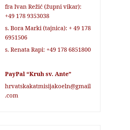
fra Ivan Režić (župni vikar):
+49 178 9353038
s. Bora Marki (tajnica): + 49 178
6951506
s. Renata Rapi: +49 178 6851800
PayPal “Kruh sv. Ante”
hrvatskakatmisijakoeln@gmail
.com