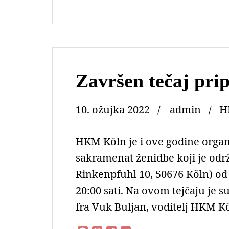
c
a
i
a
e
t
t
i
b
s
t
l
o
A
e
o
p
r
k
p
Završen tečaj pri
10. ožujka 2022
admin
H
HKM Köln je i ove godine organi
sakramenat ženidbe koji je odr
Rinkenpfuhl 10, 50676 Köln) od 
20:00 sati. Na ovom tejčaju je s
fra Vuk Buljan, voditelj HKM Kö