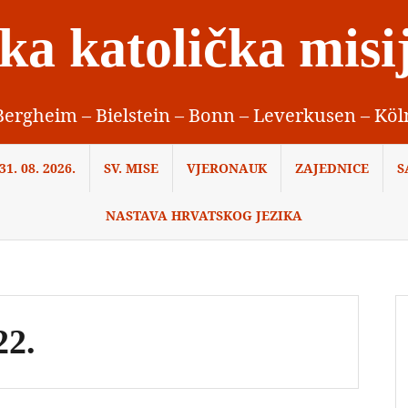
ka katolička misi
Bergheim – Bielstein – Bonn – Leverkusen – Köl
1. 08. 2026.
SV. MISE
VJERONAUK
ZAJEDNICE
S
NASTAVA HRVATSKOG JEZIKA
22.