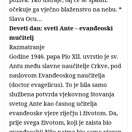
očekuje ga vječno blaženstvo na nebu. *
Slava Ocu…
Deveti dan: sveti Ante – evanđeoski
mučitelj
Razmatranje
Godine 1946. papa Pio XII. uvrstio je sv.
Antu među slavne naučitelje Crkve, pod
naslovom Evanđeoskog naučitelja
(doctor evagelicus). To je bila samo
službena potvrda vjekovnog štovanja
svetog Ante kao časnog učitelja
evanđeoske vjere riječju i životom. Da,
prije svega životom, koji je zaista bio
evanđeoski! Nije naime bio samo vjeran