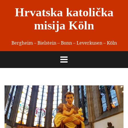
Skip
Hrvatska katolička
to
content
misija Köln
Bergheim – Bielstein – Bonn – Leverkusen – Köln