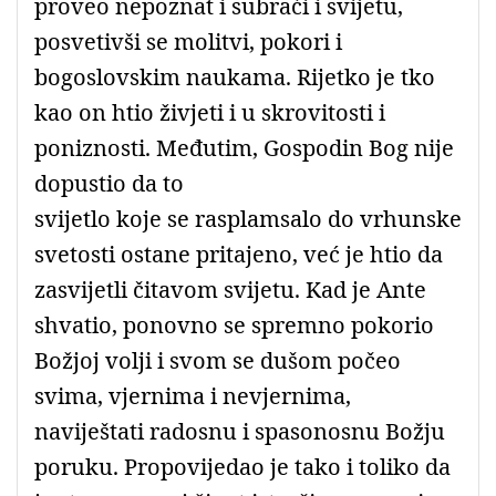
proveo nepoznat i subraći i svijetu,
posvetivši se molitvi, pokori i
bogoslovskim naukama. Rijetko je tko
kao on htio živjeti i u skrovitosti i
poniznosti. Međutim, Gospodin Bog nije
dopustio da to
svijetlo koje se rasplamsalo do vrhunske
svetosti ostane pritajeno, već je htio da
zasvijetli čitavom svijetu. Kad je Ante
shvatio, ponovno se spremno pokorio
Božjoj volji i svom se dušom počeo
svima, vjernima i nevjernima,
naviještati radosnu i spasonosnu Božju
poruku. Propovijedao je tako i toliko da