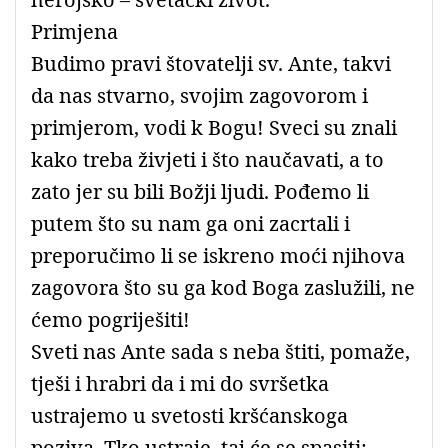
Primjena
Budimo pravi štovatelji sv. Ante, takvi
da nas stvarno, svojim zagovorom i
primjerom, vodi k Bogu! Sveci su znali
kako treba živjeti i što naučavati, a to
zato jer su bili Božji ljudi. Pođemo li
putem što su nam ga oni zacrtali i
preporučimo li se iskreno moći njihova
zagovora što su ga kod Boga zaslužili, ne
ćemo pogriješiti!
Sveti nas Ante sada s neba štiti, pomaže,
tješi i hrabri da i mi do svršetka
ustrajemo u svetosti kršćanskoga
poziva. Tko ustraje, taj će se spasiti: