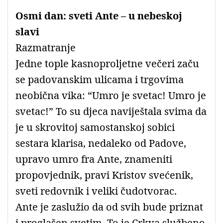
Osmi dan: sveti Ante – u nebeskoj
slavi
Razmatranje
Jedne tople kasnoproljetne večeri začu
se padovanskim ulicama i trgovima
neobična vika: “Umro je svetac! Umro je
svetac!” To su djeca naviještala svima da
je u skrovitoj samostanskoj sobici
sestara klarisa, nedaleko od Padove,
upravo umro fra Ante, znameniti
propovjednik, pravi Kristov svećenik,
sveti redovnik i veliki čudotvorac.
Ante je zaslužio da od svih bude priznat
i proglašen svetim. To je Crkva službeno