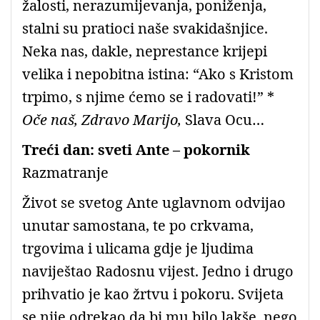
žalosti, nerazumijevanja, poniženja,
stalni su pratioci naše svakidašnjice.
Neka nas, dakle, neprestance krijepi
velika i nepobitna istina: “Ako s Kristom
trpimo, s njime ćemo se i radovati!” *
Oče naš, Zdravo Marijo,
Slava Ocu…
Treći dan: sveti Ante – pokornik
Razmatranje
Život se svetog Ante uglavnom odvijao
unutar samostana, te po crkvama,
trgovima i ulicama gdje je ljudima
naviještao Radosnu vijest. Jedno i drugo
prihvatio je kao žrtvu i pokoru. Svijeta
se nije odrekao da bi mu bilo lakše, nego