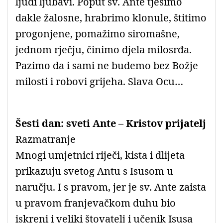
ljudi ljubavi. Poput sv. Ante tješimo
dakle žalosne, hrabrimo klonule, štitimo
progonjene, pomažimo siromašne,
jednom rječju, činimo djela milosrđa.
Pazimo da i sami ne budemo bez Božje
milosti i robovi grijeha. Slava Ocu…
Šesti dan: sveti Ante – Kristov prijatelj
Razmatranje
Mnogi umjetnici riječi, kista i dlijeta
prikazuju svetog Antu s Isusom u
naručju. I s pravom, jer je sv. Ante zaista
u pravom franjevačkom duhu bio
iskreni i veliki štovatelj i učenik Isusa