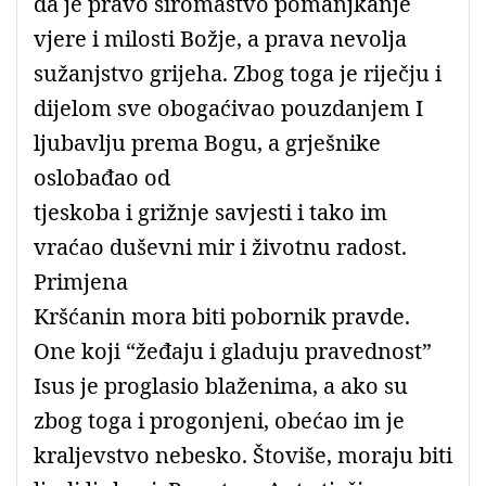
da je pravo siromaštvo pomanjkanje
vjere i milosti Božje, a prava nevolja
sužanjstvo grijeha. Zbog toga je riječju i
dijelom sve obogaćivao pouzdanjem I
ljubavlju prema Bogu, a grješnike
oslobađao od
tjeskoba i grižnje savjesti i tako im
vraćao duševni mir i životnu radost.
Primjena
Kršćanin mora biti pobornik pravde.
One koji “žeđaju i gladuju pravednost”
Isus je proglasio blaženima, a ako su
zbog toga i progonjeni, obećao im je
kraljevstvo nebesko. Štoviše, moraju biti