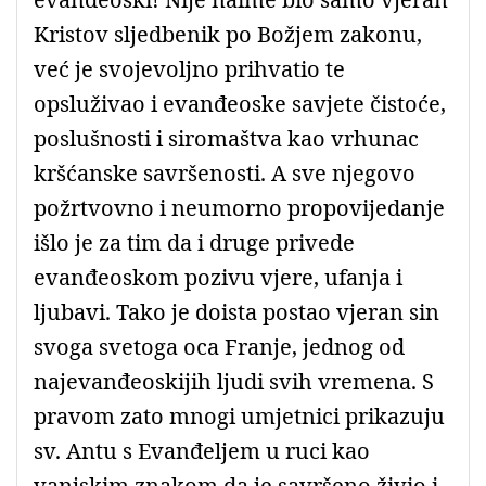
Kristov sljedbenik po Božjem zakonu,
već je svojevoljno prihvatio te
opsluživao i evanđeoske savjete čistoće,
poslušnosti i siromaštva kao vrhunac
kršćanske savršenosti. A sve njegovo
požrtvovno i neumorno propovijedanje
išlo je za tim da i druge privede
evanđeoskom pozivu vjere, ufanja i
ljubavi. Tako je doista postao vjeran sin
svoga svetoga oca Franje, jednog od
najevanđeoskijih ljudi svih vremena. S
pravom zato mnogi umjetnici prikazuju
sv. Antu s Evanđeljem u ruci kao
vanjskim znakom da je savršeno živio i