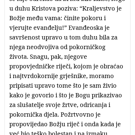
u duhu Kristova poziva: “Kraljevstvo je
Božje među vama: činite pokoru i
vjerujte evanđelju!” Evanđeoska je
savršenost upravo u tom duhu bila za
njega neodvojiva od pokorničkog
života. Snagu, pak, njegove
propovjedničke riječi, kojom je obraćao
i najtvrdokornije grješnike, moramo
pripisati upravo tome što je sam živio
kako je govorio i što je Bogu prikazivao
za slušatelje svoje žrtve, odricanja i
pokornička djela. Požrtvovno je
propovijedao Božju riječ i onda kada je
već bio teško bolestan i na izmaku