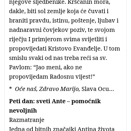
njegove sljedbenike. Kršćanin mora,
dakle, biti sol zemlje koja će čuvati i
braniti pravdu, istinu, poštenje, ljubav i
nadnaravni čovjekov poziv, te svojom
riječju I primjerom svima svijetliti i
propovijedati Kristovo Evanđelje. U tom
smislu svaki od nas treba reći sa sv.
Pavlom: “Jao meni, ako ne
propovijedam Radosnu vijest!”
*
Oče naš, Zdravo Marijo,
Slava Ocu…
Peti dan: sveti Ante – pomoćnik
nevoljnih
Razmatranje
Jedna od bitnih značajki Antina života