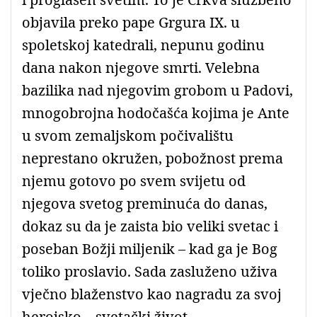
objavila preko pape Grgura IX. u
spoletskoj katedrali, nepunu godinu
dana nakon njegove smrti. Velebna
bazilika nad njegovim grobom u Padovi,
mnogobrojna hodočašća kojima je Ante
u svom zemaljskom počivalištu
neprestano okružen, pobožnost prema
njemu gotovo po svem svijetu od
njegova svetog preminuća do danas,
dokaz su da je zaista bio veliki svetac i
poseban Božji miljenik – kad ga je Bog
toliko proslavio. Sada zasluženo uživa
vječno blaženstvo kao nagradu za svoj
herojsko – svetački život.