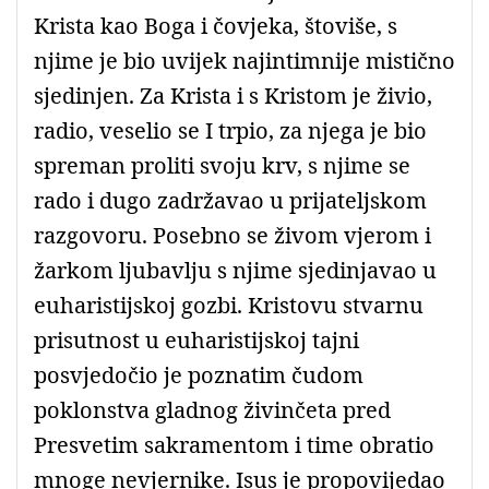
Krista kao Boga i čovjeka, štoviše, s
njime je bio uvijek najintimnije mistično
sjedinjen. Za Krista i s Kristom je živio,
radio, veselio se I trpio, za njega je bio
spreman proliti svoju krv, s njime se
rado i dugo zadržavao u prijateljskom
razgovoru. Posebno se živom vjerom i
žarkom ljubavlju s njime sjedinjavao u
euharistijskoj gozbi. Kristovu stvarnu
prisutnost u euharistijskoj tajni
posvjedočio je poznatim čudom
poklonstva gladnog živinčeta pred
Presvetim sakramentom i time obratio
mnoge nevjernike. Isus je propovijedao