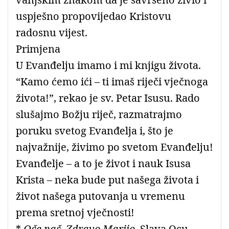
uspješno propovijedao Kristovu
radosnu vijest.
Primjena
U Evanđelju imamo i mi knjigu života.
“Kamo ćemo ići – ti imaš riječi vječnoga
života!”, rekao je sv. Petar Isusu. Rado
slušajmo Božju riječ, razmatrajmo
poruku svetog Evanđelja i, što je
najvažnije, živimo po svetom Evanđelju!
Evanđelje – a to je život i nauk Isusa
Krista – neka bude put našega života i
život našega putovanja u vremenu
prema sretnoj vječnosti!
*
Oče naš, Zdravo Marijo,
Slava Ocu…