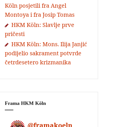
Köln posjetili fra Angel
Montoya i fra Josip Tomas
HKM Köln: Slavlje prve
pričesti
HKM Köln: Mons. Ilija Janjić
podijelio sakrament potvrde
četrdesetero krizmanika
Frama HKM Köln
@
framakoeln