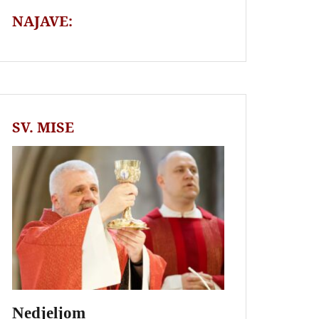
NAJAVE:
SV. MISE
Nedjeljom