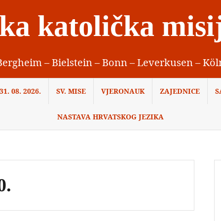
ka katolička misi
Bergheim – Bielstein – Bonn – Leverkusen – Köl
1. 08. 2026.
SV. MISE
VJERONAUK
ZAJEDNICE
S
NASTAVA HRVATSKOG JEZIKA
0.