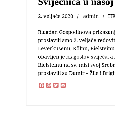
Svijećnica u našoj
2. veljače 2020
admin
HK
Blagdan Gospodinova prikazanja
proslavili smo 2. veljače redov
Leverkusenu, Kölnu, Bielsteinu
obavljen je blagoslov svijeća, a
Bielsteinu na sv. misi svoj Srebr
proslavili su Damir – Žile i Brig
F
W
T
E
a
h
w
m
c
a
i
a
e
t
t
i
b
s
t
l
o
A
e