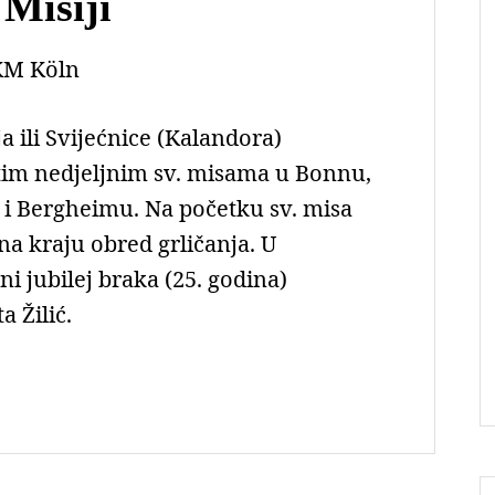
 Misiji
M Köln
 ili Svijećnice (Kalandora)
itim nedjeljnim sv. misama u Bonnu,
 i Bergheimu. Na početku sv. misa
 na kraju obred grličanja. U
ni jubilej braka (25. godina)
ita Žilić.