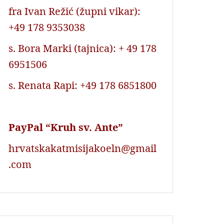
fra Ivan Režić (župni vikar):
+49 178 9353038
s. Bora Marki (tajnica): + 49 178
6951506
s. Renata Rapi: +49 178 6851800
PayPal “Kruh sv. Ante”
hrvatskakatmisijakoeln@gmail
.com