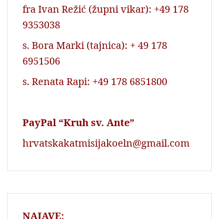
fra Ivan Režić (župni vikar): +49 178
9353038
s. Bora Marki (tajnica): + 49 178
6951506
s. Renata Rapi: +49 178 6851800
PayPal “Kruh sv. Ante”
hrvatskakatmisijakoeln@gmail.com
NAJAVE: