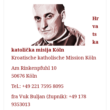
Hr
va
ts
ka
katolička misija Köln
Kroatische katholische Mission Köln
Am Rinkenpfuhl 10
50676 Köln
Tel.: +49 221 7595 8095
fra Vuk Buljan (župnik): +49 178
9353013