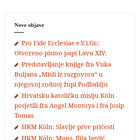
Nove objave
Pro Fide Ecclesiae e.V.i.Gr.:
Otvoreno pismo papi Lavu XIV.
Predstavljanje knjige fra Vuka
Buljana „Misli iz razgovora“ u
njegovoj rodnoj župi Podbablju
Hrvatsku katoličku misiju Köln
posjetili fra Angel Montoya i fra Josip
Tomas
HKM Köln: Slavlje prve pričesti
HKM Köln: Mons. Ilija Janjić