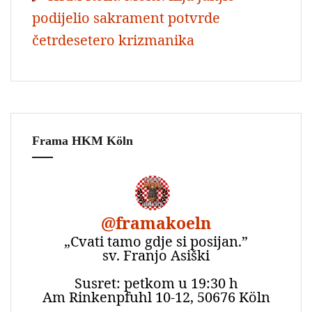
podijelio sakrament potvrde
četrdesetero krizmanika
Frama HKM Köln
@
framakoeln
„Cvati tamo gdje si posijan.”
sv. Franjo Asiški
Susret: petkom u 19:30 h
Am Rinkenpfuhl 10-12, 50676 Köln