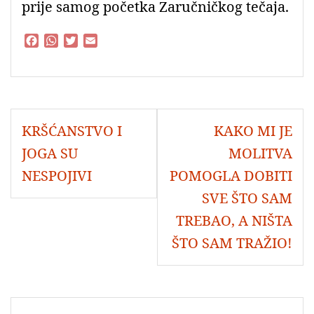
prije samog početka Zaručničkog tečaja.
F
W
T
E
a
h
w
m
c
a
i
a
e
t
t
i
b
s
t
l
o
A
e
Navigacija
o
p
r
KRŠĆANSTVO I
KAKO MI JE
objava
k
p
JOGA SU
MOLITVA
NESPOJIVI
POMOGLA DOBITI
SVE ŠTO SAM
TREBAO, A NIŠTA
ŠTO SAM TRAŽIO!