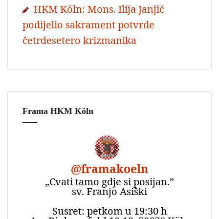
HKM Köln: Mons. Ilija Janjić
podijelio sakrament potvrde
četrdesetero krizmanika
Frama HKM Köln
@
framakoeln
„Cvati tamo gdje si posijan.”
sv. Franjo Asiški
Susret: petkom u 19:30 h