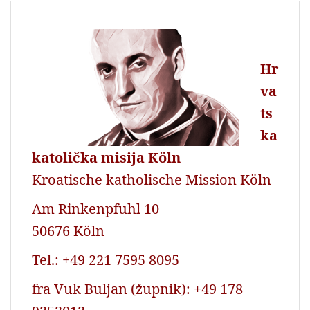
o
A
e
o
p
r
k
p
Hr
va
ts
ka
katolička misija Köln
Kroatische katholische Mission Köln
Am Rinkenpfuhl 10
50676 Köln
Tel.: +49 221 7595 8095
fra Vuk Buljan (župnik): +49 178