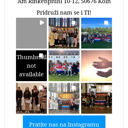
Am Rinkenpfuhl 10-12, 50676 Köln
Pridruži nam se i TI!
Thumbnail
not
available
Pratite nas na Instagramu