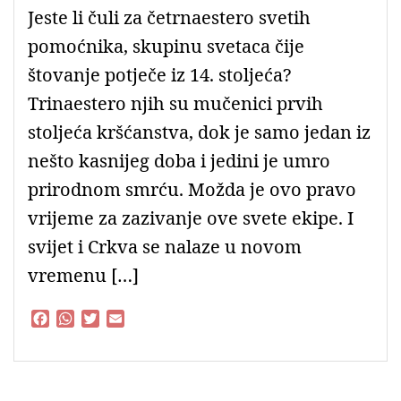
Jeste li čuli za četrnaestero svetih
pomoćnika, skupinu svetaca čije
štovanje potječe iz 14. stoljeća?
Trinaestero njih su mučenici prvih
stoljeća kršćanstva, dok je samo jedan iz
nešto kasnijeg doba i jedini je umro
prirodnom smrću. Možda je ovo pravo
vrijeme za zazivanje ove svete ekipe. I
svijet i Crkva se nalaze u novom
vremenu […]
F
W
T
E
a
h
w
m
c
a
i
a
e
t
t
i
b
s
t
l