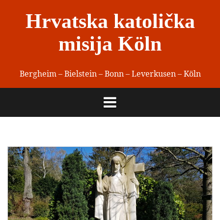
Skip
Hrvatska katolička
to
content
misija Köln
Bergheim – Bielstein – Bonn – Leverkusen – Köln