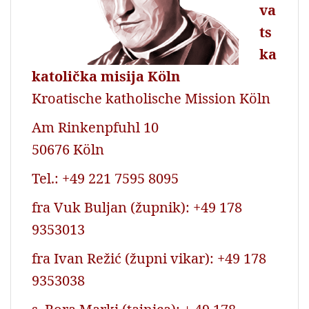
va
ts
ka
katolička misija Köln
Kroatische katholische Mission Köln
Am Rinkenpfuhl 10
50676 Köln
Tel.: +49 221 7595 8095
fra Vuk Buljan (župnik): +49 178
9353013
fra Ivan Režić (župni vikar): +49 178
9353038