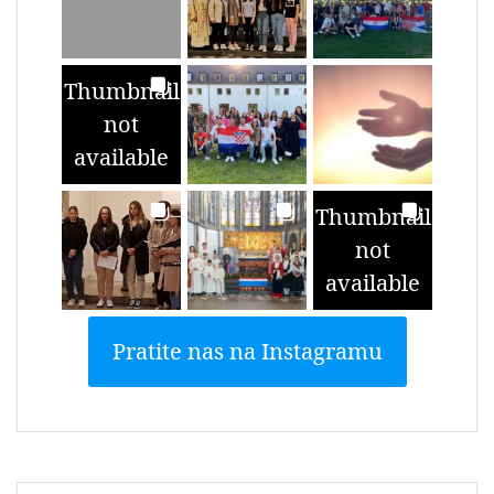
Thumbnail
not
available
Thumbnail
not
available
Pratite nas na Instagramu