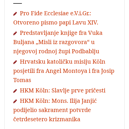
Pro Fide Ecclesiae e.V.i.Gr.:
Otvoreno pismo papi Lavu XIV.
Predstavljanje knjige fra Vuka
Buljana „Misli iz razgovora“ u
njegovoj rodnoj župi Podbablju
Hrvatsku katoličku misiju Köln
posjetili fra Angel Montoya i fra Josip
Tomas
HKM Köln: Slavlje prve pričesti
HKM Köln: Mons. Ilija Janjić
podijelio sakrament potvrde
četrdesetero krizmanika