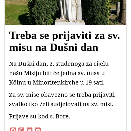
Treba se prijaviti za sv.
misu na Dušni dan
Na Dušni dan, 2. studenoga za cijelu
našu Misiju biti će jedna sv. misa u
Kölnu u Minoritenkirche u 19 sati.
Za sv. mise obavezno se treba prijaviti
svatko tko želi sudjelovati na sv. misi.
Prijave su kod s. Bore.
F
W
T
E