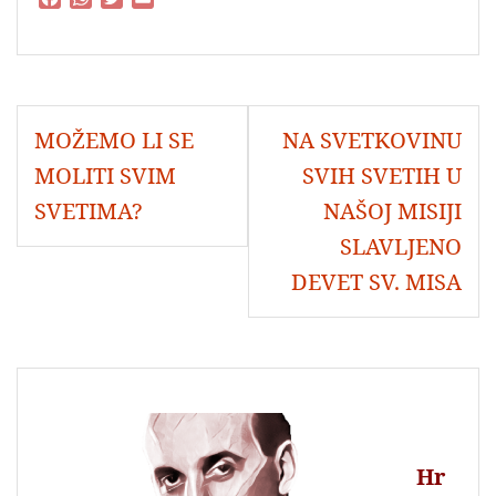
a
h
w
m
c
a
i
a
e
t
t
i
b
s
t
l
o
A
e
Navigacija
o
p
r
MOŽEMO LI SE
NA SVETKOVINU
objava
k
p
MOLITI SVIM
SVIH SVETIH U
SVETIMA?
NAŠOJ MISIJI
SLAVLJENO
DEVET SV. MISA
Hr