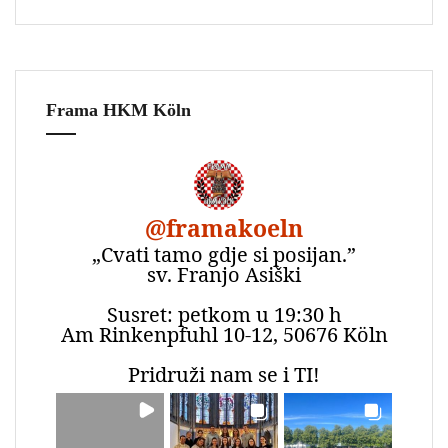
Frama HKM Köln
@
framakoeln
„Cvati tamo gdje si posijan.”
sv. Franjo Asiški
Susret: petkom u 19:30 h
Am Rinkenpfuhl 10-12, 50676 Köln
Pridruži nam se i TI!