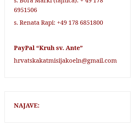
s. Bora Marki (tajnica): + 49 178
6951506
s. Renata Rapi: +49 178 6851800
PayPal “Kruh sv. Ante”
hrvatskakatmisijakoeln@gmail.com
NAJAVE: