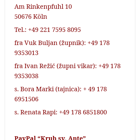
Am Rinkenpfuhl 10
50676 Köln
Tel.: +49 221 7595 8095
fra Vuk Buljan (župnik): +49 178
9353013
fra Ivan Režić (župni vikar): +49 178
9353038
s. Bora Marki (tajnica): + 49 178
6951506
s. Renata Rapi: +49 178 6851800
PayPal “Kruh sv. Ante”