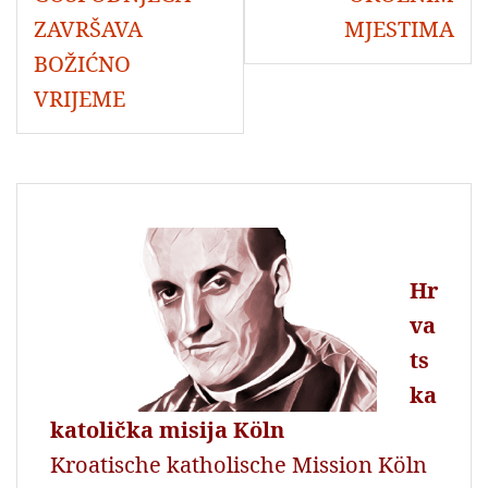
ZAVRŠAVA
MJESTIMA
BOŽIĆNO
VRIJEME
Hr
va
ts
ka
katolička misija Köln
Kroatische katholische Mission Köln