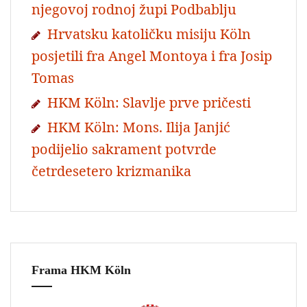
njegovoj rodnoj župi Podbablju
Hrvatsku katoličku misiju Köln
posjetili fra Angel Montoya i fra Josip
Tomas
HKM Köln: Slavlje prve pričesti
HKM Köln: Mons. Ilija Janjić
podijelio sakrament potvrde
četrdesetero krizmanika
Frama HKM Köln