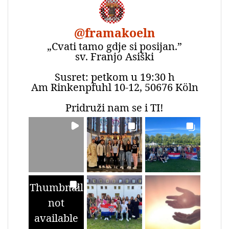
@
framakoeln
„Cvati tamo gdje si posijan.”
sv. Franjo Asiški
Susret: petkom u 19:30 h
Am Rinkenpfuhl 10-12, 50676 Köln
Pridruži nam se i TI!
Thumbnail
not
available