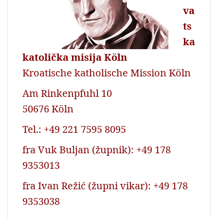
va
ts
ka
katolička misija Köln
Kroatische katholische Mission Köln
Am Rinkenpfuhl 10
50676 Köln
Tel.: +49 221 7595 8095
fra Vuk Buljan (župnik): +49 178
9353013
fra Ivan Režić (župni vikar): +49 178
9353038