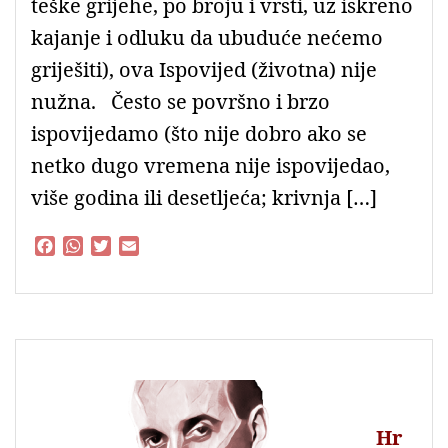
teške grijehe, po broju i vrsti, uz iskreno
kajanje i odluku da ubuduće nećemo
griješiti), ova Ispovijed (životna) nije
nužna. Često se površno i brzo
ispovijedamo (što nije dobro ako se
netko dugo vremena nije ispovijedao,
više godina ili desetljeća; krivnja […]
F
W
T
E
a
h
w
m
c
a
i
a
e
t
t
i
b
s
t
l
o
A
e
o
p
r
k
p
Hr