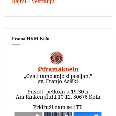
Rajnu – Vestfaliju
Frama HKM Köln
@
framakoeln
„Cvati tamo gdje si posijan.”
sv. Franjo Asiški
Susret: petkom u 19:30 h
Am Rinkenpfuhl 10-12, 50676 Köln
Pridruži nam se i TI!