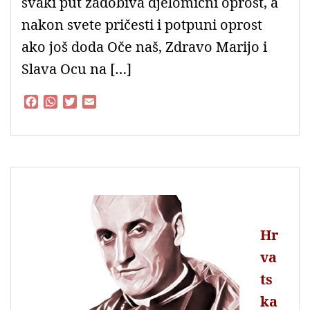
svaki put zadobiva djelomični oprost, a
nakon svete pričesti i potpuni oprost
ako još doda Oče naš, Zdravo Marijo i
Slava Ocu na […]
F
W
T
E
a
h
w
m
c
a
i
a
e
t
t
i
b
s
t
l
o
A
e
o
p
r
k
p
Hr
va
ts
ka