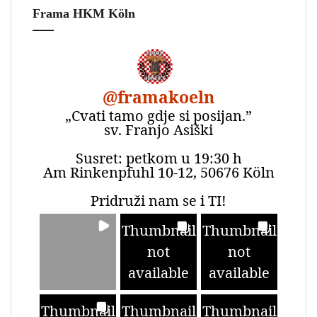
Frama HKM Köln
@
framakoeln
„Cvati tamo gdje si posijan.”
sv. Franjo Asiški
Susret: petkom u 19:30 h
Am Rinkenpfuhl 10-12, 50676 Köln
Pridruži nam se i TI!
Thumbnail
Thumbnail
not
not
available
available
Thumbnail
Thumbnail
Thumbnail