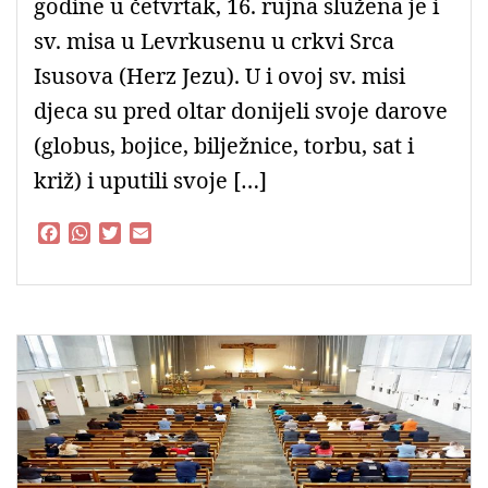
godine u četvrtak, 16. rujna služena je i
sv. misa u Levrkusenu u crkvi Srca
Isusova (Herz Jezu). U i ovoj sv. misi
djeca su pred oltar donijeli svoje darove
(globus, bojice, bilježnice, torbu, sat i
križ) i uputili svoje […]
F
W
T
E
a
h
w
m
c
a
i
a
e
t
t
i
b
s
t
l
o
A
e
o
p
r
k
p