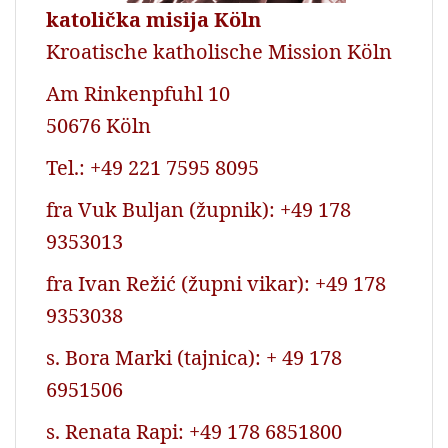
katolička misija Köln
Kroatische katholische Mission Köln
Am Rinkenpfuhl 10
50676 Köln
Tel.: +49 221 7595 8095
fra Vuk Buljan (župnik): +49 178
9353013
fra Ivan Režić (župni vikar): +49 178
9353038
s. Bora Marki (tajnica): + 49 178
6951506
s. Renata Rapi: +49 178 6851800