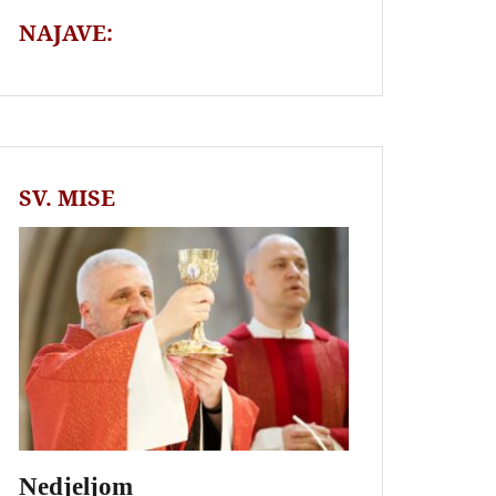
NAJAVE:
SV. MISE
Nedjeljom