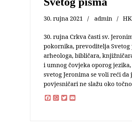
Svetog pisma
30. rujna 2021
admin
HK
30. rujna Crkva časti sv. Jeroni
pokornika, prevoditelja Svetog p
arheologa, bibličara, knjižničar
i umnog čovjeka oporog jezika
svetog Jeronima se voli reći da j
povjesničari ne slažu oko točn
F
W
T
E
a
h
w
m
c
a
i
a
e
t
t
i
b
s
t
l
o
A
e