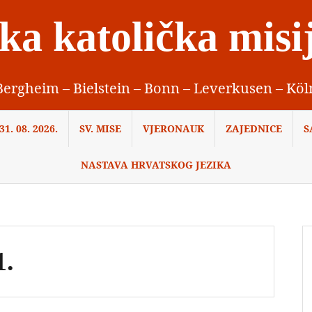
ka katolička misi
Bergheim – Bielstein – Bonn – Leverkusen – Köl
1. 08. 2026.
SV. MISE
VJERONAUK
ZAJEDNICE
S
NASTAVA HRVATSKOG JEZIKA
1.