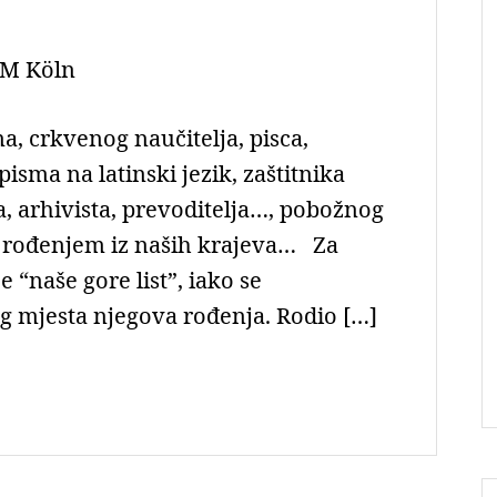
M Köln
ma, crkvenog naučitelja, pisca,
isma na latinski jezik, zaštitnika
a, arhivista, prevoditelja…, pobožnog
, rođenjem iz naših krajeva… Za
e “naše gore list”, iako se
og mjesta njegova rođenja. Rodio […]