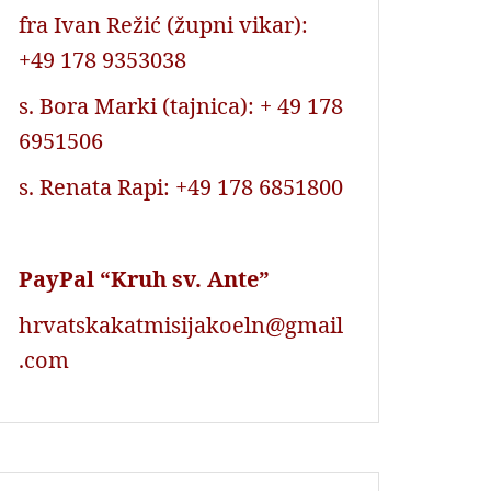
fra Ivan Režić (župni vikar):
+49 178 9353038
s. Bora Marki (tajnica): + 49 178
6951506
s. Renata Rapi: +49 178 6851800
PayPal “Kruh sv. Ante”
hrvatskakatmisijakoeln@gmail
.com