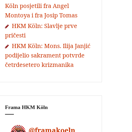
Köln posjetili fra Angel
Montoya i fra Josip Tomas
HKM Köln: Slavlje prve
pričesti
HKM Köln: Mons. Ilija Janjić
podijelio sakrament potvrde
četrdesetero krizmanika
Frama HKM Köln
@
framakoeln