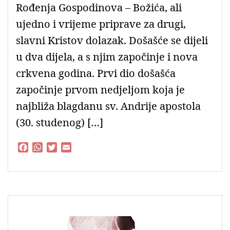
Rođenja Gospodinova – Božića, ali
ujedno i vrijeme priprave za drugi,
slavni Kristov dolazak. Došašće se dijeli
u dva dijela, a s njim započinje i nova
crkvena godina. Prvi dio došašća
započinje prvom nedjeljom koja je
najbliža blagdanu sv. Andrije apostola
(30. studenog) […]
F
W
T
E
a
h
w
m
c
a
i
a
e
t
t
i
b
s
t
l
o
A
e
o
p
r
k
p