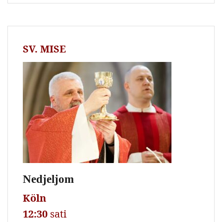
SV. MISE
Nedjeljom
Köln
12:30
sati