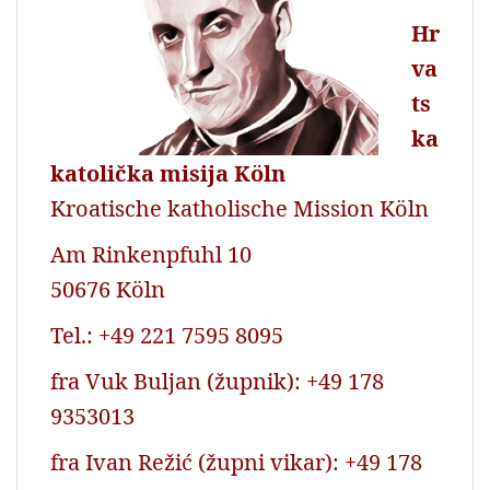
Hr
va
ts
ka
katolička misija Köln
Kroatische katholische Mission Köln
Am Rinkenpfuhl 10
50676 Köln
Tel.: +49 221 7595 8095
fra Vuk Buljan (župnik): +49 178
9353013
fra Ivan Režić (župni vikar): +49 178