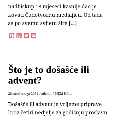
nadbiskup 18 mjeseci kasnije dao je
kovati Čudotvornu medaljicu. Od tada
se po svemu svijetu šire […]
F
W
T
E
a
h
w
m
c
a
i
a
e
t
t
i
b
s
t
l
o
A
e
Što je to došašće ili
o
p
r
k
p
advent?
28. studenoga 2021
admin
HKM Köln
Došašće ili advent je vrijeme priprave
kroz četiri nedjelje za godišnju proslavu