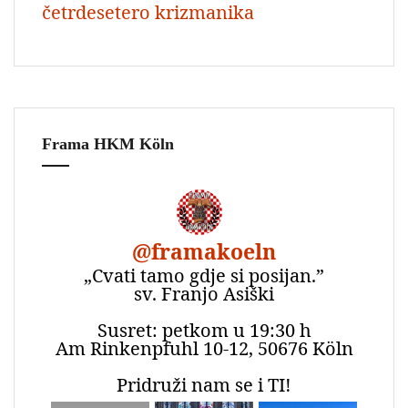
četrdesetero krizmanika
Frama HKM Köln
@
framakoeln
„Cvati tamo gdje si posijan.”
sv. Franjo Asiški
Susret: petkom u 19:30 h
Am Rinkenpfuhl 10-12, 50676 Köln
Pridruži nam se i TI!