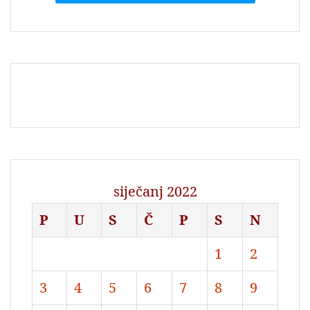
siječanj 2022
P
U
S
Č
P
S
N
1
2
3
4
5
6
7
8
9