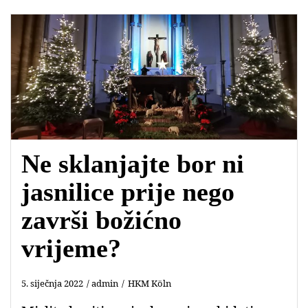
b
s
t
l
o
A
e
o
p
r
k
p
Ne sklanjajte bor ni
jasnilice prije nego
završi božićno
vrijeme?
5. siječnja 2022
admin
HKM Köln