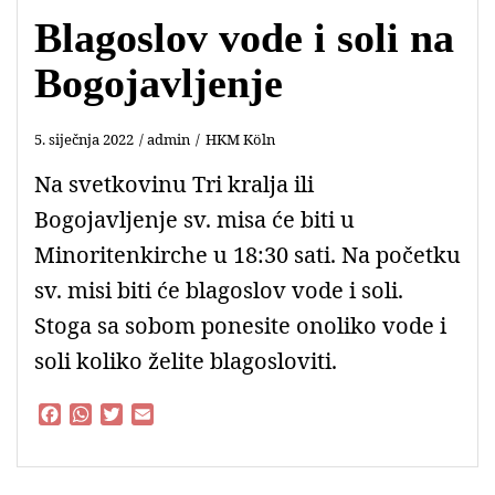
Blagoslov vode i soli na
Bogojavljenje
5. siječnja 2022
admin
HKM Köln
Na svetkovinu Tri kralja ili
Bogojavljenje sv. misa će biti u
Minoritenkirche u 18:30 sati. Na početku
sv. misi biti će blagoslov vode i soli.
Stoga sa sobom ponesite onoliko vode i
soli koliko želite blagosloviti.
F
W
T
E
a
h
w
m
c
a
i
a
e
t
t
i