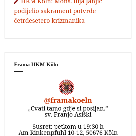
HKM Köln: Mons. Ilija Janjić
podijelio sakrament potvrde
četrdesetero krizmanika
Frama HKM Köln
@
framakoeln
„Cvati tamo gdje si posijan.”
sv. Franjo Asiški
Susret: petkom u 19:30 h
Am Rinkenpfuhl 10-12, 50676 Köln