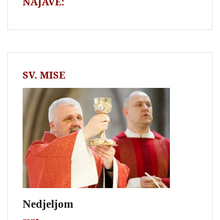
NAJAVE:
SV. MISE
Nedjeljom