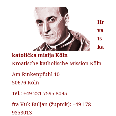
o
p
r
k
p
Hr
va
ts
ka
katolička misija Köln
Kroatische katholische Mission Köln
Am Rinkenpfuhl 10
50676 Köln
Tel.: +49 221 7595 8095
fra Vuk Buljan (župnik): +49 178
9353013