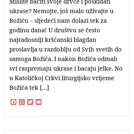
Mislite baciti svoje drvce i poskidati
ukrase? Nemojte, još malo uživajte u
Božiću – sljedeći nam dolazi tek za
godinu dana! U društvu se često
najradosniji kršćanski blagdan
proslavlja u razdoblju od Svih svetih do
samoga Božića. I nakon Božića odmah
svi raspremaju ukrase i bacaju jelke. No
u Katoličkoj Crkvi liturgijsko vrijeme
Božića tek […]
F
W
T
E
a
h
w
m
c
a
i
a
e
t
t
i
b
s
t
l
o
A
e