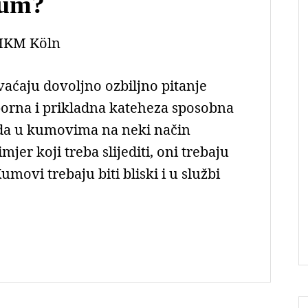
kum?
HKM Köln
vaćaju dovoljno ozbiljno pitanje
orna i prikladna kateheza sposobna
leda u kumovima na neki način
mjer koji treba slijediti, oni trebaju
umovi trebaju biti bliski i u službi