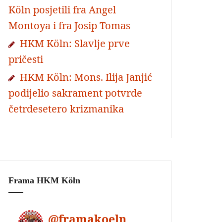
Köln posjetili fra Angel
Montoya i fra Josip Tomas
HKM Köln: Slavlje prve
pričesti
HKM Köln: Mons. Ilija Janjić
podijelio sakrament potvrde
četrdesetero krizmanika
Frama HKM Köln
@
framakoeln