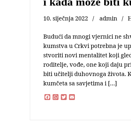
i kada može biti 
10. siječnja 2022
admin
Budući da mnogi vjernici ne sh
kumstva u Crkvi potrebna je up
stvoriti novi mentalitet koji g
roditelje, vođe, one koji daju pri
biti učitelji duhovnoga života. K
kumčeta sa savjetima i […]
F
W
T
E
a
h
w
m
c
a
i
a
e
t
t
i
b
s
t
l
o
A
e