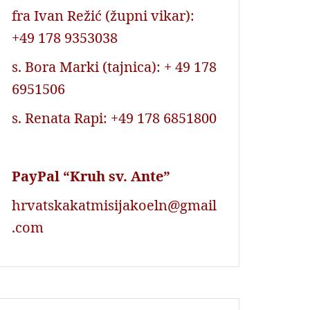
fra Ivan Režić (župni vikar):
+49 178 9353038
s. Bora Marki (tajnica): + 49 178
6951506
s. Renata Rapi: +49 178 6851800
PayPal “Kruh sv. Ante”
hrvatskakatmisijakoeln@gmail
.com