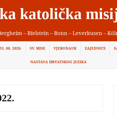
ka katolička misi
Bergheim – Bielstein – Bonn – Leverkusen – Köl
1. 08. 2026.
SV. MISE
VJERONAUK
ZAJEDNICE
S
NASTAVA HRVATSKOG JEZIKA
022.