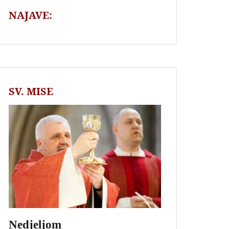
NAJAVE:
SV. MISE
Nedjeljom