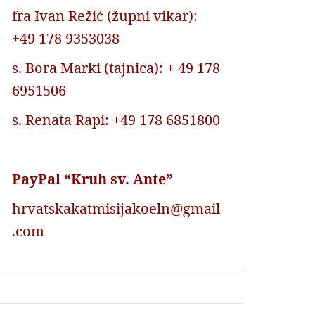
fra Ivan Režić (župni vikar):
+49 178 9353038
s. Bora Marki (tajnica): + 49 178
6951506
s. Renata Rapi: +49 178 6851800
PayPal “Kruh sv. Ante”
hrvatskakatmisijakoeln@gmail
.com