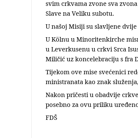
svim crkvama zvone sva zvona 
Slave na Veliku subotu.
U našoj Misiji su slavljene dvije
U Kölnu u Minoritenkirche misno
u Leverkusenu u crkvi Srca Isus
Miličić uz koncelebraciju s fra
Tijekom ove mise svećenici red
ministranata kao znak služenja, 
Nakon pričesti u obadvije crkve
posebno za ovu priliku uređeno
FDŠ