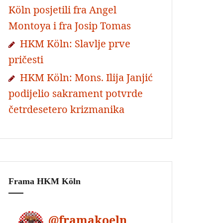
Köln posjetili fra Angel
Montoya i fra Josip Tomas
HKM Köln: Slavlje prve
pričesti
HKM Köln: Mons. Ilija Janjić
podijelio sakrament potvrde
četrdesetero krizmanika
Frama HKM Köln
@
framakoeln