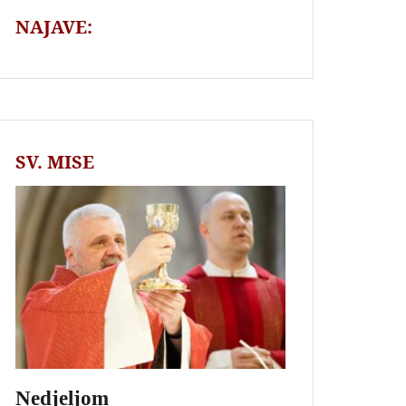
NAJAVE:
SV. MISE
Nedjeljom