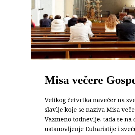
Misa večere Gospo
Velikog četvrtka navečer na sve
slavlje koje se naziva Misa ve
Vazmeno todnevlje, tada se na o
ustanovljenje Euharistije i sve