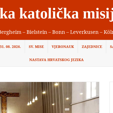
ka katolička misi
Bergheim – Bielstein – Bonn – Leverkusen – Köl
1. 08. 2026.
SV. MISE
VJERONAUK
ZAJEDNICE
S
NASTAVA HRVATSKOG JEZIKA