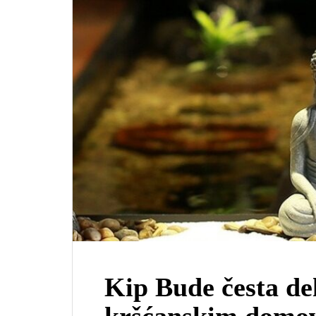
Kip Bude česta de
kršćanskim domov