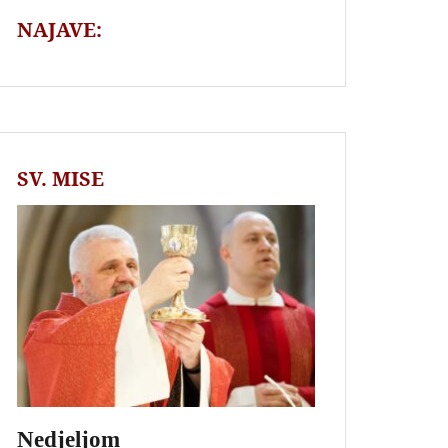
NAJAVE:
SV. MISE
Nedjeljom