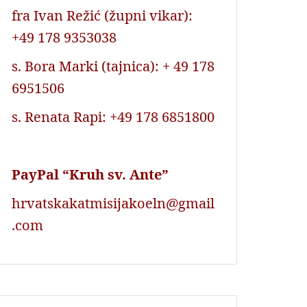
fra Ivan Režić (župni vikar):
+49 178 9353038
s. Bora Marki (tajnica): + 49 178
6951506
s. Renata Rapi: +49 178 6851800
PayPal “Kruh sv. Ante”
hrvatskakatmisijakoeln@gmail
.com