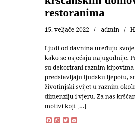
restoranima
15. veljače 2022
admin
H
Ljudi od davnina uređuju svoj
kako se osjećaju najugodnije. P
su dekorirani raznim kipovima k
predstavljaju ljudsku ljepotu, s
životinjski svijet u raznim oko
dimenziju i vjeru. Za nas kršća
motivi koji […]
F
W
T
E
a
h
w
m
c
a
i
a