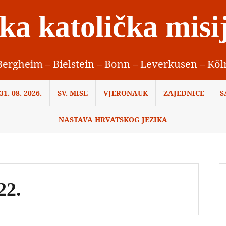
ka katolička misi
Bergheim – Bielstein – Bonn – Leverkusen – Köl
1. 08. 2026.
SV. MISE
VJERONAUK
ZAJEDNICE
S
NASTAVA HRVATSKOG JEZIKA
22.