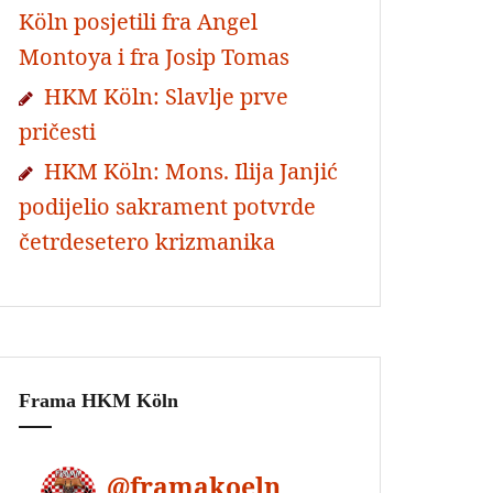
Köln posjetili fra Angel
Montoya i fra Josip Tomas
HKM Köln: Slavlje prve
pričesti
HKM Köln: Mons. Ilija Janjić
podijelio sakrament potvrde
četrdesetero krizmanika
Frama HKM Köln
@
framakoeln