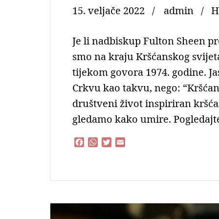
15. veljače 2022
admin
H
Je li nadbiskup Fulton Sheen 
smo na kraju Kršćanskog svijet
tijekom govora 1974. godine. Jas
Crkvu kao takvu, nego: “Kršćansk
društveni život inspiriran kršć
gledamo kako umire. Pogledajt
F
W
T
E
a
h
w
m
c
a
i
a
e
t
t
i
b
s
t
l
o
A
e
o
p
r
k
p