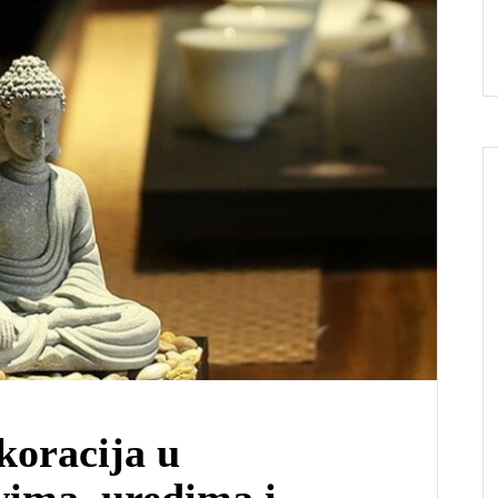
koracija u
ima, uredima i