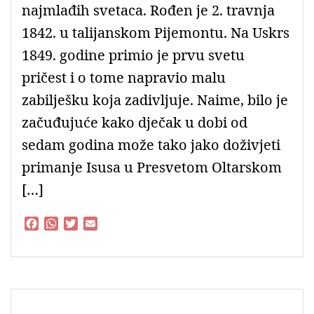
najmlađih svetaca. Rođen je 2. travnja
1842. u talijanskom Pijemontu. Na Uskrs
1849. godine primio je prvu svetu
pričest i o tome napravio malu
zabilješku koja zadivljuje. Naime, bilo je
začuđujuće kako dječak u dobi od
sedam godina može tako jako doživjeti
primanje Isusa u Presvetom Oltarskom
[…]
F
W
T
E
a
h
w
m
c
a
i
a
e
t
t
i
b
s
t
l
o
A
e
o
p
r