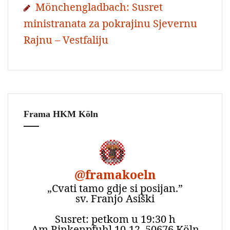
Mönchengladbach: Susret
ministranata za pokrajinu Sjevernu
Rajnu – Vestfaliju
Frama HKM Köln
@
framakoeln
„Cvati tamo gdje si posijan.”
sv. Franjo Asiški
Susret: petkom u 19:30 h
Am Rinkenpfuhl 10-12, 50676 Köln