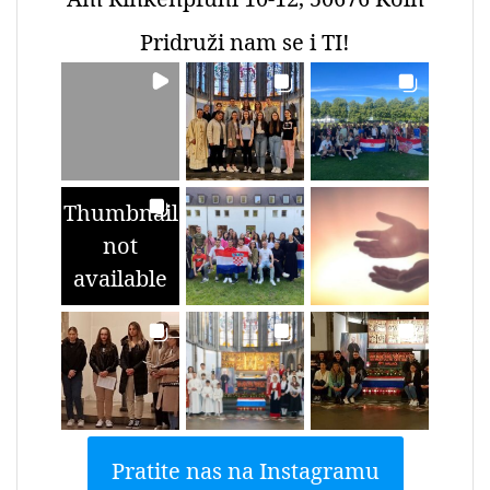
Pridruži nam se i TI!
Thumbnail
not
available
Pratite nas na Instagramu