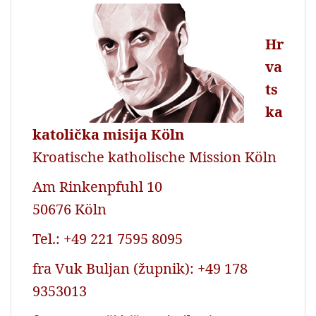
k
p
Hr
va
ts
ka
katolička misija Köln
Kroatische katholische Mission Köln
Am Rinkenpfuhl 10
50676 Köln
Tel.: +49 221 7595 8095
fra Vuk Buljan (župnik): +49 178
9353013