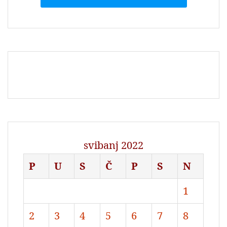
svibanj 2022
P
U
S
Č
P
S
N
1
2
3
4
5
6
7
8