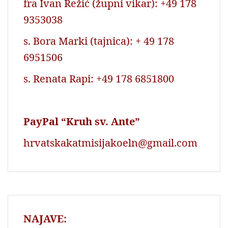
fra Ivan Režić (župni vikar): +49 178
9353038
s. Bora Marki (tajnica): + 49 178
6951506
s. Renata Rapi: +49 178 6851800
PayPal “Kruh sv. Ante”
hrvatskakatmisijakoeln@gmail.com
NAJAVE: