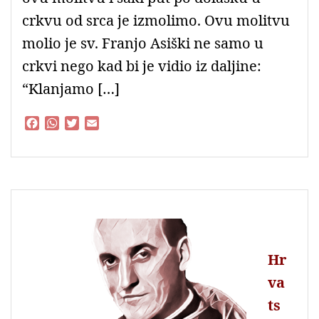
crkvu od srca je izmolimo. Ovu molitvu
molio je sv. Franjo Asiški ne samo u
crkvi nego kad bi je vidio iz daljine:
“Klanjamo […]
F
W
T
E
a
h
w
m
c
a
i
a
e
t
t
i
b
s
t
l
o
A
e
o
p
r
k
p
Hr
va
ts