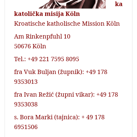
ka
katolička misija Köln
Kroatische katholische Mission Köln
Am Rinkenpfuhl 10
50676 Köln
Tel.: +49 221 7595 8095
fra Vuk Buljan (župnik): +49 178
9353013
fra Ivan Režić (župni vikar): +49 178
9353038
s. Bora Marki (tajnica): + 49 178
6951506