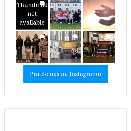
Thumbnail
not
available
Pratite nas na Instagramu