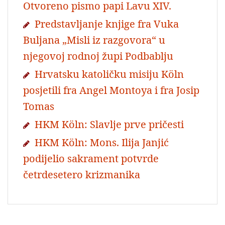
Otvoreno pismo papi Lavu XIV.
Predstavljanje knjige fra Vuka
Buljana „Misli iz razgovora“ u
njegovoj rodnoj župi Podbablju
Hrvatsku katoličku misiju Köln
posjetili fra Angel Montoya i fra Josip
Tomas
HKM Köln: Slavlje prve pričesti
HKM Köln: Mons. Ilija Janjić
podijelio sakrament potvrde
četrdesetero krizmanika