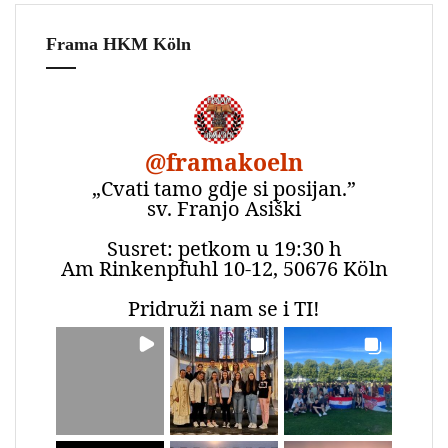
Frama HKM Köln
@
framakoeln
„Cvati tamo gdje si posijan.”
sv. Franjo Asiški
Susret: petkom u 19:30 h
Am Rinkenpfuhl 10-12, 50676 Köln
Pridruži nam se i TI!