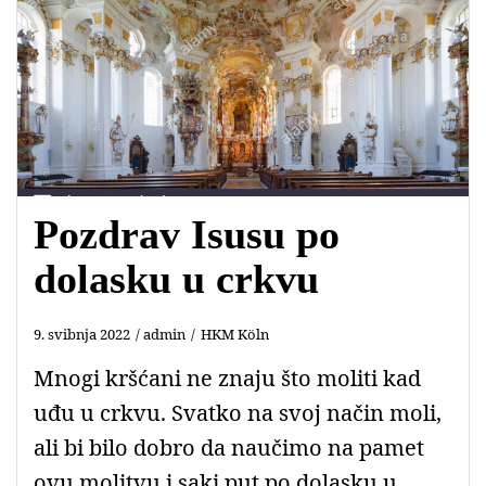
Pozdrav Isusu po
dolasku u crkvu
9. svibnja 2022
admin
HKM Köln
Mnogi kršćani ne znaju što moliti kad
uđu u crkvu. Svatko na svoj način moli,
ali bi bilo dobro da naučimo na pamet
ovu molitvu i saki put po dolasku u